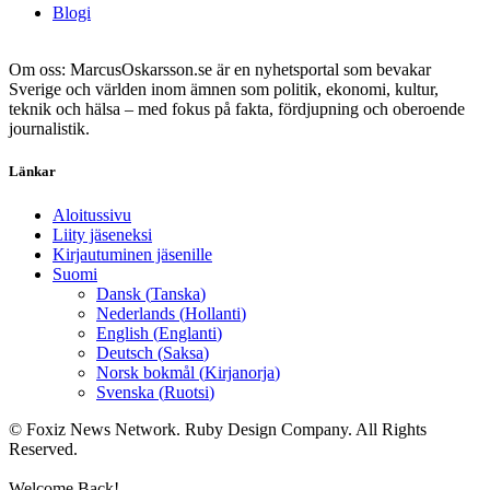
Blogi
Om oss: MarcusOskarsson.se är en nyhetsportal som bevakar
Sverige och världen inom ämnen som politik, ekonomi, kultur,
teknik och hälsa – med fokus på fakta, fördjupning och oberoende
journalistik.
Länkar
Aloitussivu
Liity jäseneksi
Kirjautuminen jäsenille
Suomi
Dansk
(
Tanska
)
Nederlands
(
Hollanti
)
English
(
Englanti
)
Deutsch
(
Saksa
)
Norsk bokmål
(
Kirjanorja
)
Svenska
(
Ruotsi
)
© Foxiz News Network. Ruby Design Company. All Rights
Reserved.
Welcome Back!