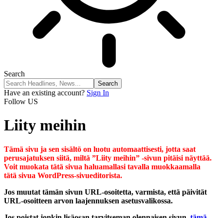
Search
Have an existing account?
Sign In
Follow US
Liity meihin
Tämä sivu ja sen sisältö on luotu automaattisesti, jotta saat
perusajatuksen siitä, miltä ”Liity meihin” -sivun pitäisi näyttää.
Voit muokata tätä sivua haluamallasi tavalla muokkaamalla
tätä sivua WordPress-sivueditorista.
Jos muutat tämän sivun URL-osoitetta, varmista, että päivität
URL-osoitteen arvon laajennuksen asetusvalikossa.
Jos poistat jonkin lisäosan tarvitseman olennaisen sivun,
tämä