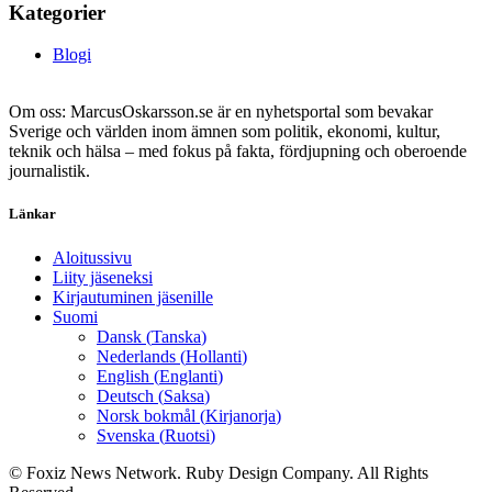
Kategorier
Blogi
Om oss: MarcusOskarsson.se är en nyhetsportal som bevakar
Sverige och världen inom ämnen som politik, ekonomi, kultur,
teknik och hälsa – med fokus på fakta, fördjupning och oberoende
journalistik.
Länkar
Aloitussivu
Liity jäseneksi
Kirjautuminen jäsenille
Suomi
Dansk
(
Tanska
)
Nederlands
(
Hollanti
)
English
(
Englanti
)
Deutsch
(
Saksa
)
Norsk bokmål
(
Kirjanorja
)
Svenska
(
Ruotsi
)
© Foxiz News Network. Ruby Design Company. All Rights