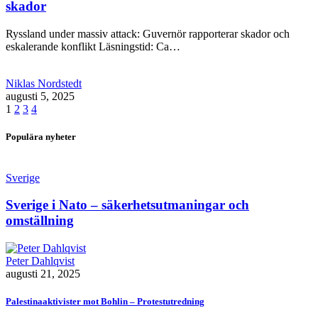
skador
Ryssland under massiv attack: Guvernör rapporterar skador och
eskalerande konflikt Läsningstid: Ca…
Niklas Nordstedt
augusti 5, 2025
1
2
3
4
Populära nyheter
Sverige
Sverige i Nato – säkerhetsutmaningar och
omställning
Peter Dahlqvist
augusti 21, 2025
Palestinaaktivister mot Bohlin – Protestutredning