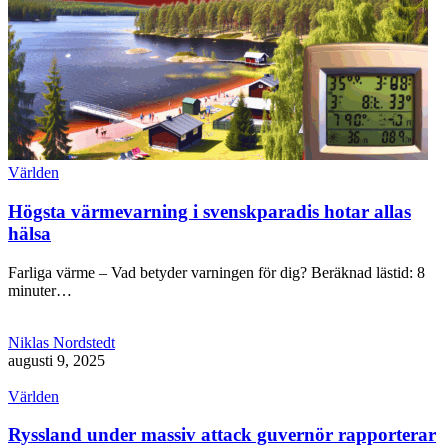
Världen
Högsta värmevarning i svenskparadis hotar allas
hälsa
Farliga värme – Vad betyder varningen för dig? Beräknad lästid: 8
minuter…
Niklas Nordstedt
augusti 9, 2025
Världen
Ryssland under massiv attack guvernör rapporterar