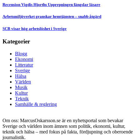
Recension Vigdis Hjorths Upprepningen fängslar läsare
Arbetsmiljöverket granskar hemtjänsten – snabb åtgärd
SCB visar hög arbetslöshet i Sverige
Kategorier
Blogg
Ekonomi
Litteratur
Sverige
Hälsa
Världen
Musik
Kultur
Teknik
Samhälle & reglering
Om oss: MarcusOskarsson.se är en nyhetsportal som bevakar
Sverige och världen inom ämnen som politik, ekonomi, kultur,
teknik och hälsa – med fokus på fakta, fördjupning och oberoende
journalistik.