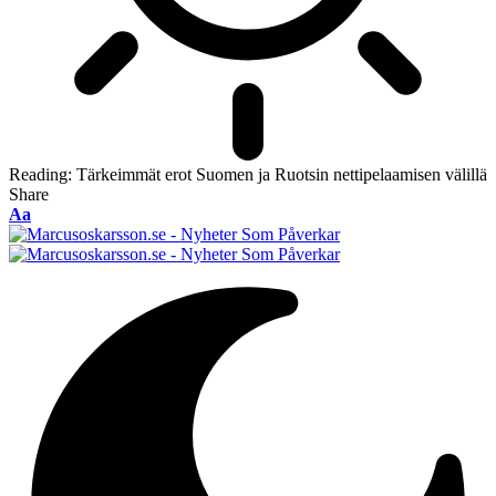
Reading:
Tärkeimmät erot Suomen ja Ruotsin nettipelaamisen välillä
Share
Font
Aa
Resizer