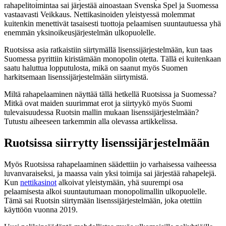
rahapelitoimintaa sai järjestää ainoastaan Svenska Spel ja Suomessa
vastaavasti Veikkaus. Nettikasinoiden yleistyessä molemmat
kuitenkin menettivät tasaisesti tuottoja pelaamisen suuntautuessa yhä
enemmän yksinoikeusjärjestelmän ulkopuolelle.
Ruotsissa asia ratkaistiin siirtymällä lisenssijärjestelmään, kun taas
Suomessa pyrittiin kiristämään monopolin otetta. Tällä ei kuitenkaan
saatu haluttua lopputulosta, mikä on saanut myös Suomen
harkitsemaan lisenssijärjestelmään siirtymistä.
Miltä rahapelaaminen näyttää tällä hetkellä Ruotsissa ja Suomessa?
Mitkä ovat maiden suurimmat erot ja siirtyykö myös Suomi
tulevaisuudessa Ruotsin mallin mukaan lisenssijärjestelmään?
Tutustu aiheeseen tarkemmin alla olevassa artikkelissa.
Ruotsissa siirrytty lisenssijärjestelmään
Myös Ruotsissa rahapelaaminen säädettiin jo varhaisessa vaiheessa
luvanvaraiseksi, ja maassa vain yksi toimija sai järjestää rahapelejä.
Kun
nettikasinot
alkoivat yleistymään, yhä suurempi osa
pelaamisesta alkoi suuntautumaan monopolimallin ulkopuolelle.
Tämä sai Ruotsin siirtymään lisenssijärjestelmään, joka otettiin
käyttöön vuonna 2019.