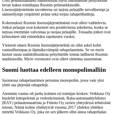
Uusi pelilainsäädäntö mahdollistaa myös ulkomaisille peliyhtiöille
luvan hakea toimilupaa Ruotsin pelimarkkinoille.
Lisenssijärjestelmän tavoitteena on tarjota pelaajille turvallisempi ja
säännellympi ympäristö pelata sekä torjua rahapelihaittoja.
Kokemukset Ruotsin lisenssijärjestelmästä ovat olleet vaihtelevia.
Jotkut pelaajat ovat kokeneet sen positiivisena askeleena, koska se
tarjoaa enemmän valvontaa ja suojaa pelaajille. Toisaalta jotkut ovat
kritisoineet sitä esimerkiksi rajoitusten vuoksi.
Yleisesti ottaen Ruotsin lisenssijärjestelmä on ollut askel kohti
vastuullisempaa ja läpinäkyvämpää rahapelaamista. Se on myös
luonut uusia mahdollisuuksia peliyhtiöille toimia laillisesti Ruotsin
markkinoilla. Myös verotuotot ovat olleet oletettua suuremmat.
Suomi luottaa edelleen monopolimalliin
Suomessa rahapelaaminen perustuu monopoliin, jossa vain yksi
yhtiö saa järjestää rahapelejä.
Aiemmin vastuu oli jaettu kolmen eri toimijan kesken: Veikkaus Oy
huolehti lottopeleistä ja vedonlyönnistä, Raha-automaattiyhdistys
(RAY) peliautomaateista ja Fintoto Oy ravien yhteydessä tehtävästä
totosta. Nämä kolme yhdistyivät vuonna 2017 yhdeksi yhtiöksi
nimeltä Veikkaus Oy, joka on sen jälkeen ollut ainoa rahapelialan