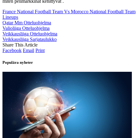
miten pelimarkkinat kehittyvät .
France National Football Team Vs Morocco National Football Team
Lineups
Qatar Mm Otteluohjelma
Valioliiga Otteluohjelma
Veikkausliiga Otteluohjelma
Veikkausliiga Sarjataulukko
Share This Article
Facebook
Email
Print
Populära nyheter