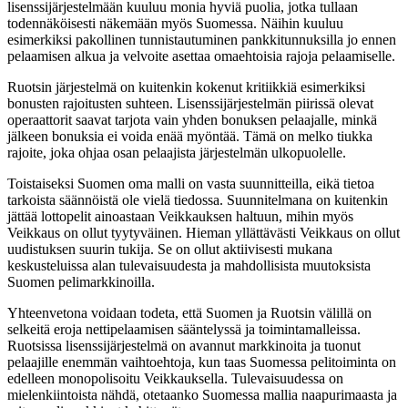
lisenssijärjestelmään kuuluu monia hyviä puolia, jotka tullaan
todennäköisesti näkemään myös Suomessa. Näihin kuuluu
esimerkiksi pakollinen tunnistautuminen pankkitunnuksilla jo ennen
pelaamisen alkua ja velvoite asettaa omaehtoisia rajoja pelaamiselle.
Ruotsin järjestelmä on kuitenkin kokenut kritiikkiä esimerkiksi
bonusten rajoitusten suhteen. Lisenssijärjestelmän piirissä olevat
operaattorit saavat tarjota vain yhden bonuksen pelaajalle, minkä
jälkeen bonuksia ei voida enää myöntää. Tämä on melko tiukka
rajoite, joka ohjaa osan pelaajista järjestelmän ulkopuolelle.
Toistaiseksi Suomen oma malli on vasta suunnitteilla, eikä tietoa
tarkoista säännöistä ole vielä tiedossa. Suunnitelmana on kuitenkin
jättää lottopelit ainoastaan Veikkauksen haltuun, mihin myös
Veikkaus on ollut tyytyväinen. Hieman yllättävästi Veikkaus on ollut
uudistuksen suurin tukija. Se on ollut aktiivisesti mukana
keskusteluissa alan tulevaisuudesta ja mahdollisista muutoksista
Suomen pelimarkkinoilla.
Yhteenvetona voidaan todeta, että Suomen ja Ruotsin välillä on
selkeitä eroja nettipelaamisen sääntelyssä ja toimintamalleissa.
Ruotsissa lisenssijärjestelmä on avannut markkinoita ja tuonut
pelaajille enemmän vaihtoehtoja, kun taas Suomessa pelitoiminta on
edelleen monopolisoitu Veikkauksella. Tulevaisuudessa on
mielenkiintoista nähdä, otetaanko Suomessa mallia naapurimaasta ja