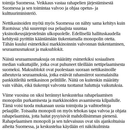
toimija Suomessa. Veikkaus vastaa rahapelien järjestämisestä
Suomessa ja sen toimintaa valvoo ja ohjaa opetus- ja
kulttuuriministeriö.
Nettikasinoiden myötä myös Suomessa on nähty sama kehitys kuin
Ruotsissa: yhä suurempi osa pelaajista suuntaa
yksinoikeusjärjestelmän ulkopuolelle. Edellisellä hallituskaudella
kehitystä pyrittiin kääntämään tiukentamalla monopolin otetta.
Tähän kuului esimerkiksi markkinoinnin valvonnan tiukentaminen,
seuraamusmaksut ja maksublokit.
Näistä seuraamusmaksuja on määrätty esimerkiksi sosiaalisen
median vaikuttajille, jotka ovat puhuneet tileillään nettipelaamisesta
suomeksi. Maksublokit ovat puolestaan suoraan nettikasinoille
aiheutuvia seuraamuksia, jotka estävät rahansiirrot suomalaisilta
pankkitileiltä nettikasinon pelitilille. Näitä on kuitenkin määrätty
vain vähän, eikä tiukempi valvonta tuottanut haluttuja vaikutuksia.
Viime vuosina on siksi herännyt keskustelua rahapelaamisen
monopolin purkamisesta ja markkinoiden avaamisesta kilpailulle.
Tämä voisi tuoda mukanaan uusia toimijoita ja vaihtoehtoja
pelaajille. Toisaalta monopoli on myös tehokas tapa valvoa ja ohjata
rahapelaamista, jotta haitat pysyisivät mahdollisimman pienenä.
Rahapelaamisen monopoli ja sen tulevaisuus ovat siis ajankohtaisia
aiheita Suomessa, ja keskustelua käydään eri näkökulmista