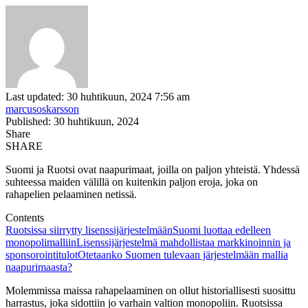
Last updated: 30 huhtikuun, 2024 7:56 am
marcusoskarsson
Published: 30 huhtikuun, 2024
Share
SHARE
Suomi ja Ruotsi ovat naapurimaat, joilla on paljon yhteistä. Yhdessä
suhteessa maiden välillä on kuitenkin paljon eroja, joka on
rahapelien pelaaminen netissä.
Contents
Ruotsissa siirrytty lisenssijärjestelmään
Suomi luottaa edelleen
monopolimalliin
Lisenssijärjestelmä mahdollistaa markkinoinnin ja
sponsorointitulot
Otetaanko Suomen tulevaan järjestelmään mallia
naapurimaasta?
Molemmissa maissa rahapelaaminen on ollut historiallisesti suosittu
harrastus, joka sidottiin jo varhain valtion monopoliin. Ruotsissa