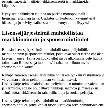
pelaajansuojasta, haittojen ehkäisemisestä ja markkinoiden
kilpailusta.
Nykyisen hallituksen tahtona on purkaa monopolimalli
lisenssijärjestelmän tieltä. Uudistus on kuitenkin käynnistynyt
hitaasti, ja jo selvitysvaiheessa on ilmennyt erimielisyyksiä.
Lisenssijärjestelmä mahdollistaa
markkinoinnin ja sponsorointitulot
Ruotsin lisenssijärjestelmä on mahdollistanut peliyhtiöille
markkinoinnin ja sponsorointitulot, jotka ovat olleet tärkeä osa alan
kasvua maassa. Tämä on houkutellut myös ulkomaisia peliyhtiöitä
toimimaan Ruotsissa ja tuonut lisää rahaa urheiluun myös
sponsoroinnin kautta.
Rahapelaamisen lisenssijärjestelmä on tärkeä työkalu vastuullisen ja
valvonnan alaisen pelitoiminnan varmistamiseksi.
Lisenssijärjestelmä mahdollistaa peliyhtiöiden toiminnan valvonnan
ja varmistaa, että ne noudattavat tiukkoja sääntöjä ja määräyksiä.
Tämä auttaa ehkäisemään rahapelihaittoja ja suojaa pelaajia.
Lisenssijärjestelmä myös mahdollistaa markkinoinnin ja
sponsorointitulot, jotka voivat tuoda lisätuloja sekä peliyhtiöille että