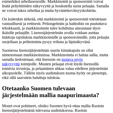
esimerkiksi urheiluseuroille. Markkinointi ja sponsorointi voivat
lisätä peliyhtiöiden näkyvyyttä ja houkutella uusia pelaajia. Samalla
ne voivat tukea urheilua ja muita hyväntekeväisyyskohteita.
On kuitenkin tärkeää, että markkinointi ja sponsorointi toteutetaan
vastuullisesti ja eettisesti. Peliongelmiin ja haittoihin on puututtava
tehokkaasti, ja markkinoinnin tulee kohdistua ainoastaan täysi-
ikäisille pelaajille. Lisenssijärjestelmän avulla voidaan asettaa
tiukkoja rajoituksia markkinoinnille ja sponsoroinnille, jotta pelaajia
suojellaan ja pelitoiminta pysyy reiluna ja läpinäkyvänä.
Suomessa lisenssijärjestelmän suurin kiistakapula on ollut
nimenomaan markkinoinnissa. Markkinointia ei haluta sallia, mutta
samalla tiedostetaan, että lisenssin on
tuotava myös
näkyvyyttä
toimijoille. Muuten pelaajat eivät löydä lisenssillä
toimivia sivustoja, ja pelaaminen uhkaa valua edelleen järjestelmän
ulkopuolelle. Tällöin myös uudistuksen tuoma hyöty on pienempi,
eikä sillä saavuteta haluttuja tuloksia.
Otetaanko Suomen tulevaan
järjestelmään mallia naapurimaasta?
Monet ovat pohtineet, olisiko Suomen hyvä ottaa mallia Ruotsin
lisenssijärjestelmästä tulevassa uudistuksessa. Ruotsin