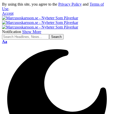
By using this site, you agree to the
Privacy Policy
and
Terms of
Use
.
Accept
Notification
Show More
Font
Aa
Resizer