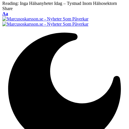
Reading:
Inga Hälsanyheter Idag – Tystnad Inom Hälsosektorn
Share
Font
Aa
Resizer