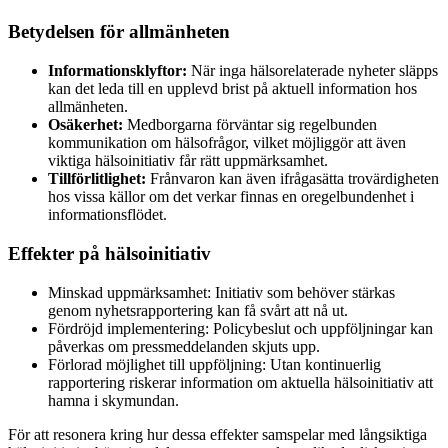
Betydelsen för allmänheten
Informationsklyftor:
När inga hälsorelaterade nyheter släpps
kan det leda till en upplevd brist på aktuell information hos
allmänheten.
Osäkerhet:
Medborgarna förväntar sig regelbunden
kommunikation om hälsofrågor, vilket möjliggör att även
viktiga hälsoinitiativ får rätt uppmärksamhet.
Tillförlitlighet:
Frånvaron kan även ifrågasätta trovärdigheten
hos vissa källor om det verkar finnas en oregelbundenhet i
informationsflödet.
Effekter på hälsoinitiativ
Minskad uppmärksamhet: Initiativ som behöver stärkas
genom nyhetsrapportering kan få svårt att nå ut.
Fördröjd implementering: Policybeslut och uppföljningar kan
påverkas om pressmeddelanden skjuts upp.
Förlorad möjlighet till uppföljning: Utan kontinuerlig
rapportering riskerar information om aktuella hälsoinitiativ att
hamna i skymundan.
För att resonera kring hur dessa effekter samspelar med långsiktiga