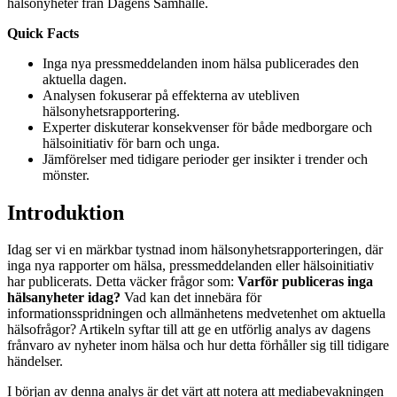
hälsonyheter från Dagens Samhälle.
Quick Facts
Inga nya pressmeddelanden inom hälsa publicerades den
aktuella dagen.
Analysen fokuserar på effekterna av utebliven
hälsonyhetsrapportering.
Experter diskuterar konsekvenser för både medborgare och
hälsoinitiativ för barn och unga.
Jämförelser med tidigare perioder ger insikter i trender och
mönster.
Introduktion
Idag ser vi en märkbar tystnad inom hälsonyhetsrapporteringen, där
inga nya rapporter om hälsa, pressmeddelanden eller hälsoinitiativ
har publicerats. Detta väcker frågor som:
Varför publiceras inga
hälsanyheter idag?
Vad kan det innebära för
informationsspridningen och allmänhetens medvetenhet om aktuella
hälsofrågor? Artikeln syftar till att ge en utförlig analys av dagens
frånvaro av nyheter inom hälsa och hur detta förhåller sig till tidigare
händelser.
I början av denna analys är det värt att notera att mediabevakningen