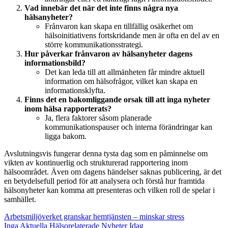
Vad innebär det när det inte finns några nya
hälsanyheter?
Frånvaron kan skapa en tillfällig osäkerhet om
hälsoinitiativens fortskridande men är ofta en del av en
större kommunikationsstrategi.
Hur påverkar frånvaron av hälsanyheter dagens
informationsbild?
Det kan leda till att allmänheten får mindre aktuell
information om hälsofrågor, vilket kan skapa en
informationsklyfta.
Finns det en bakomliggande orsak till att inga nyheter
inom hälsa rapporterats?
Ja, flera faktorer såsom planerade
kommunikationspauser och interna förändringar kan
ligga bakom.
Avslutningsvis fungerar denna tysta dag som en påminnelse om
vikten av kontinuerlig och strukturerad rapportering inom
hälsoområdet. Även om dagens händelser saknas publicering, är det
en betydelsefull period för att analysera och förstå hur framtida
hälsonyheter kan komma att presenteras och vilken roll de spelar i
samhället.
Arbetsmiljöverket granskar hemtjänsten – minskar stress
Inga Aktuella Hälsorelaterade Nyheter Idag