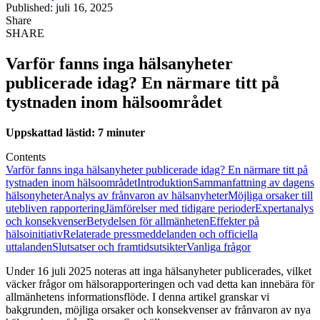
Published: juli 16, 2025
Share
SHARE
Varför fanns inga hälsanyheter
publicerade idag? En närmare titt på
tystnaden inom hälsoområdet
Uppskattad lästid: 7 minuter
Contents
Varför fanns inga hälsanyheter publicerade idag? En närmare titt på
tystnaden inom hälsoområdet
Introduktion
Sammanfattning av dagens
hälsonyheter
Analys av frånvaron av hälsanyheter
Möjliga orsaker till
utebliven rapportering
Jämförelser med tidigare perioder
Expertanalys
och konsekvenser
Betydelsen för allmänheten
Effekter på
hälsoinitiativ
Relaterade pressmeddelanden och officiella
uttalanden
Slutsatser och framtidsutsikter
Vanliga frågor
Under 16 juli 2025 noteras att inga hälsanyheter publicerades, vilket
väcker frågor om hälsorapporteringen och vad detta kan innebära för
allmänhetens informationsflöde. I denna artikel granskar vi
bakgrunden, möjliga orsaker och konsekvenser av frånvaron av nya