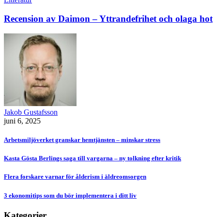
Recension av Daimon – Yttrandefrihet och olaga hot
Jakob Gustafsson
juni 6, 2025
Arbetsmiljöverket granskar hemtjänsten – minskar stress
Kasta Gösta Berlings saga till vargarna – ny tolkning efter kritik
Flera forskare varnar för ålderism i äldreomsorgen
3 ekonomitips som du bör implementera i ditt liv
Kategorier