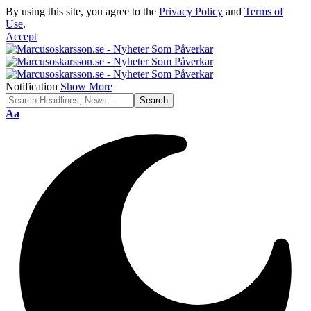
By using this site, you agree to the
Privacy Policy
and
Terms of
Use
.
Accept
Notification
Show More
Font
Aa
Resizer