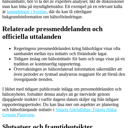
hälsoinitiativ, bör vi ta del av experters analyser, likt de diskussioner
man kan hitta på myndighetssidor. Ett exempel på en relevant källa
är
lagändringar i Sverige
, där du kan få ytterligare
bakgrundsinformation om hälsoförändringar.
Relaterade pressmeddelanden och
officiella uttalanden
Regeringens pressmeddelanden kring hälsofrågor visar ofta
sambandet mellan nya initiativ och förändrade lagar.
Tidigare inslag om hälsoinitiativ för barn och unga visar på en
tradition av kontinuerlig rapportering.
Övervakningen av hälsorelaterad information säkerställer att
även perioder av tystnad analyseras noggrant för att förstå den
övergripande trenden.
I likhet med tidigare publicerade inlägg om pressmeddelanden och
hälsonyheter, fortsätter denna analys att ge mervärde genom
djupgående insikter i varför dagens datum skiljer sig från tidigare
rapporteringsperioder. Du kan läsa mer om aspekter av planering
och hälsofrämjande initiativ i
Smarta Attefallshus: Främja Hälsa
Genom Planering
.
Slutsatser och framtidsutsikter