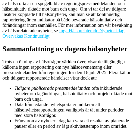
av hälsa ofta är en spegelbild av regeringspressmeddelanden och
hälsoinitiativ riktade mot barn och unga. Om vi tar del av tidigare
insikter kopplade till hälsonyheter, kan man se att kontinuerlig
rapportering är en indikator på både bevarade hälsoinitiativ och
förändringar inom samhället. För mer information om vår bevakning
av hälsorelaterade nyheter, se
Inga Hälsorelaterade Nyheter Idag
Övervakas Kontinuerligt
.
Sammanfattning av dagens hälsonyheter
Trots en ökning av hälsofrågor världen över, visar de tillgängliga
källorna ingen rapportering om nya hälsoevenemang eller
pressmeddelanden från regeringen för den 16 juli 2025. Flera källor
och tidigare rapporterade händelser visar dock att:
Tidigare publicerade pressmeddelanden
ofta inkluderade
nyheter om lagändringar, hälsoinitiativ och projekt riktade mot
barn och unga.
Data från ledande nyhetsportaler indikerar att
hälsonyhetsrapporteringen vanligtvis är tät under perioder
med stora hälsofrågor.
Frånvaron av nyheter i dag kan vara ett resultat av planerade
pauser eller en period av lågt aktivitetstempo inom området.