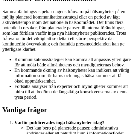
Sammanfattningsvis pekar dagens frånvaro på hälsanyheter på en
möjlig planerad kommunikationsstrategi eller en period av lågt
aktivitetstempo inom det nationella hälsoområdet. Det finns flera
potentiella orsaker, från planerade pauser till interna förändringar,
som kan förklara varför inga nya hälsonyheter publicerades. Trots
frånvaron är det viktigt att se detta i ett större perspektiv där
kontinuerlig övervakning och framtida pressmeddelanden kan ge
ytterligare klarhet.
Kommunikationsstrategier kan komma att anpassas ytterligare
för att möta både allmänhetens och myndigheternas behov.
En kommande ökning av hälsonyheter kan indikera att viktig
information som rör barns och ungas hälsa kommer att få
ökad uppmärksamhet.
Fortsatta analyser från experter och myndigheter kommer att
bidra till att bedöma de långsiktiga konsekvenserna av denna
tysta period.
Vanliga frågor
Varför publicerades inga hälsanyheter idag?
Det kan bero på planerade pauser, administrativa
ändringar eller ett naturligt lugn i informationsflödet.