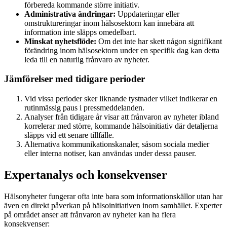
förbereda kommande större initiativ.
Administrativa ändringar:
Uppdateringar eller
omstruktureringar inom hälsosektorn kan innebära att
information inte släpps omedelbart.
Minskat nyhetsflöde:
Om det inte har skett någon signifikant
förändring inom hälsosektorn under en specifik dag kan detta
leda till en naturlig frånvaro av nyheter.
Jämförelser med tidigare perioder
Vid vissa perioder sker liknande tystnader vilket indikerar en
rutinmässig paus i pressmeddelanden.
Analyser från tidigare år visar att frånvaron av nyheter ibland
korrelerar med större, kommande hälsoinitiativ där detaljerna
släpps vid ett senare tillfälle.
Alternativa kommunikationskanaler, såsom sociala medier
eller interna notiser, kan användas under dessa pauser.
Expertanalys och konsekvenser
Hälsonyheter fungerar ofta inte bara som informationskällor utan har
även en direkt påverkan på hälsoinitiativen inom samhället. Experter
på området anser att frånvaron av nyheter kan ha flera
konsekvenser: