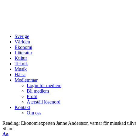
Sverige
Världen
Ekonomi
Litteratur
Kultur
Teknik
Musik
Hälsa
Medlemmar
Login för medlem
Bli medlem
Profil
Återställ lösenord
Kontakt
Om oss
Reading:
Ekonomiexperten Janne Andersson varnar för minskad tillvä
Share
Font
Aa