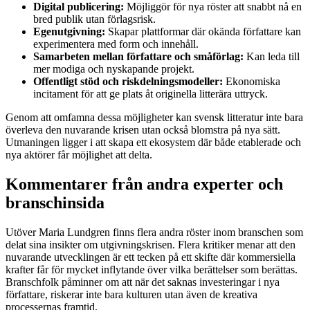
Digital publicering:
Möjliggör för nya röster att snabbt nå en
bred publik utan förlagsrisk.
Egenutgivning:
Skapar plattformar där okända författare kan
experimentera med form och innehåll.
Samarbeten mellan författare och småförlag:
Kan leda till
mer modiga och nyskapande projekt.
Offentligt stöd och riskdelningsmodeller:
Ekonomiska
incitament för att ge plats åt originella litterära uttryck.
Genom att omfamna dessa möjligheter kan svensk litteratur inte bara
överleva den nuvarande krisen utan också blomstra på nya sätt.
Utmaningen ligger i att skapa ett ekosystem där både etablerade och
nya aktörer får möjlighet att delta.
Kommentarer från andra experter och
branschinsida
Utöver Maria Lundgren finns flera andra röster inom branschen som
delat sina insikter om utgivningskrisen. Flera kritiker menar att den
nuvarande utvecklingen är ett tecken på ett skifte där kommersiella
krafter får för mycket inflytande över vilka berättelser som berättas.
Branschfolk påminner om att när det saknas investeringar i nya
författare, riskerar inte bara kulturen utan även de kreativa
processernas framtid.