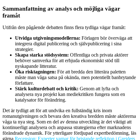
Sammanfattning av analys och möjliga vägar
framåt
Utifrån den pågående debatten finns flera tydliga vägar framåt:
Utvidga utgivningsmodellerna:
Förlagen bör överväga att
integrera digital publicering och självpublicering i sina
strategier.
Skapa starka stödsystem:
Offentliga och privata aktörer
behöver samverka för att erbjuda ekonomiskt stöd till
nyskapande litteratur.
Öka risktagningen:
För att bredda den litterära paletten
måste man våga satsa på okända, men potentiellt banbrytande
författare.
Stärk kulturdebatt och kritik:
Genom att lyfta och
analysera nya projekt kan mediekritiken fungera som en
katalysator för förändring.
Det är tydligt att för att undvika en fullständig kris inom
romanutgivningen och bevara den kreativa bredden måste aktörerna
våga ta nya steg. Som en del av denna utveckling är det viktigt att
kontinuerligt analysera och anpassa strategierna efter marknadens
förändrade dynamik. För ytterligare fördjupad expertbedömning, läs
gärna
Recension: Experter varnar för bristande reflektion i Greiders