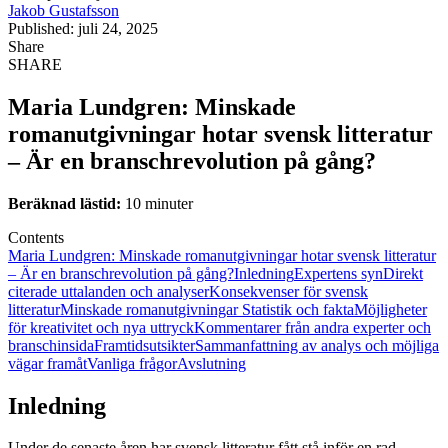
Jakob Gustafsson
Published: juli 24, 2025
Share
SHARE
Maria Lundgren: Minskade
romanutgivningar hotar svensk litteratur
– Är en branschrevolution på gång?
Beräknad lästid:
10 minuter
Contents
Maria Lundgren: Minskade romanutgivningar hotar svensk litteratur
– Är en branschrevolution på gång?
Inledning
Expertens syn
Direkt
citerade uttalanden och analyser
Konsekvenser för svensk
litteratur
Minskade romanutgivningar Statistik och fakta
Möjligheter
för kreativitet och nya uttryck
Kommentarer från andra experter och
branschinsida
Framtidsutsikter
Sammanfattning av analys och möjliga
vägar framåt
Vanliga frågor
Avslutning
Inledning
Under de senaste åren har svensk litteratur fått stå inför en rad