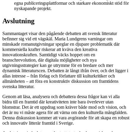
egna publiceringsplattformar och starkare ekonomiskt stöd för
nyskapande projekt.
Avslutning
Sammantaget visar den pågående debatten att svensk litteratur
befinner sig vid ett vägskäl. Maria Lundgrens varningar om
minskade romanutgivningar speglar en djupare problematik där
kommersiella krafter riskerar att kväva den kreativa
innovationskraften. Samtidigt väcks hoppet om en
branschrevolution, där digitala möjligheter och nya
utgivningsstrategier kan ge utrymme för en bredare och mer
dynamisk litteraturscen. Debatten är långt ifrån över, och det ligger i
allas intresse – från förlag och författare till kulturkritiker och
allmänheten – att föra en konstruktiv diskussion om framtidens
svenska litteratur.
Genom att läsa, analysera och debattera dessa frågor kan vi alla
bidra till en framtid där kreativiteten inte bara överlever utan
blomstrar. Det är ett uppdrag som kräver både mod och vision, och
det är nu vi måste agera för att värna om den kulturella mångfalden.
Denna diskussion kommer att vara avgörande för att skapa en robust
och innovativ litterär framtid i Sverige.