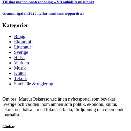
Tillslag mot börsnoterat bolag – VD anhållits misstänkt
Grammisgalan 2025 hyllar musikens toppartister
Kategorier
Blogg
Ekonomi
Litteratur
Sverige
Hälsa
Världen
Musik
Kultur
Teknik
Samhälle & reglering
Om oss: MarcusOskarsson.se är en nyhetsportal som bevakar
Sverige och världen inom ämnen som politik, ekonomi, kultur,
teknik och hälsa – med fokus på fakta, fördjupning och oberoende
journalistik.
Länkar