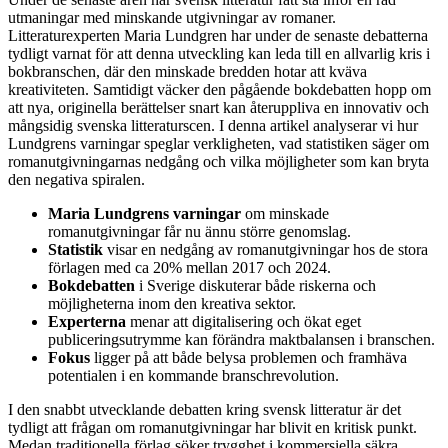
utmaningar med minskande utgivningar av romaner.
Litteraturexperten Maria Lundgren har under de senaste debatterna
tydligt varnat för att denna utveckling kan leda till en allvarlig kris i
bokbranschen, där den minskade bredden hotar att kväva
kreativiteten. Samtidigt väcker den pågående bokdebatten hopp om
att nya, originella berättelser snart kan återuppliva en innovativ och
mångsidig svenska litteraturscen. I denna artikel analyserar vi hur
Lundgrens varningar speglar verkligheten, vad statistiken säger om
romanutgivningarnas nedgång och vilka möjligheter som kan bryta
den negativa spiralen.
Maria Lundgrens varningar
om minskade
romanutgivningar får nu ännu större genomslag.
Statistik
visar en nedgång av romanutgivningar hos de stora
förlagen med ca 20% mellan 2017 och 2024.
Bokdebatten
i Sverige diskuterar både riskerna och
möjligheterna inom den kreativa sektor.
Experterna
menar att digitalisering och ökat eget
publiceringsutrymme kan förändra maktbalansen i branschen.
Fokus
ligger på att både belysa problemen och framhäva
potentialen i en kommande branschrevolution.
I den snabbt utvecklande debatten kring svensk litteratur är det
tydligt att frågan om romanutgivningar har blivit en kritisk punkt.
Medan traditionella förlag söker trygghet i kommersiella säkra