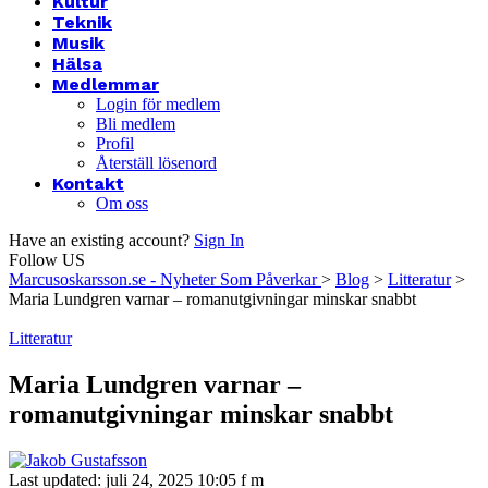
Kultur
Teknik
Musik
Hälsa
Medlemmar
Login för medlem
Bli medlem
Profil
Återställ lösenord
Kontakt
Om oss
Have an existing account?
Sign In
Follow US
Marcusoskarsson.se - Nyheter Som Påverkar
>
Blog
>
Litteratur
>
Maria Lundgren varnar – romanutgivningar minskar snabbt
Litteratur
Maria Lundgren varnar –
romanutgivningar minskar snabbt
Last updated: juli 24, 2025 10:05 f m