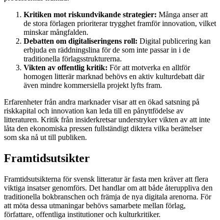
Kritiken mot riskundvikande strategier:
Många anser att
de stora förlagen prioriterar trygghet framför innovation, vilket
minskar mångfalden.
Debatten om digitaliseringens roll:
Digital publicering kan
erbjuda en räddningslina för de som inte passar in i de
traditionella förlagsstrukturerna.
Vikten av offentlig kritik:
För att motverka en alltför
homogen litterär marknad behövs en aktiv kulturdebatt där
även mindre kommersiella projekt lyfts fram.
Erfarenheter från andra marknader visar att en ökad satsning på
riskkapital och innovation kan leda till en pånyttfödelse av
litteraturen. Kritik från insiderkretsar understryker vikten av att inte
låta den ekonomiska pressen fullständigt diktera vilka berättelser
som ska nå ut till publiken.
Framtidsutsikter
Framtidsutsikterna för svensk litteratur är fasta men kräver att flera
viktiga insatser genomförs. Det handlar om att både återuppliva den
traditionella bokbranschen och främja de nya digitala arenorna. För
att möta dessa utmaningar behövs samarbete mellan förlag,
författare, offentliga institutioner och kulturkritiker.