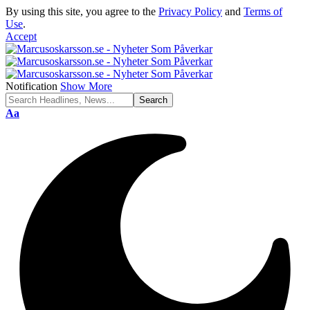
By using this site, you agree to the
Privacy Policy
and
Terms of
Use
.
Accept
Notification
Show More
Font
Aa
Resizer