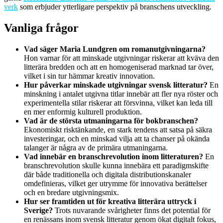
verk
som erbjuder ytterligare perspektiv på branschens utveckling.
Vanliga frågor
Vad säger Maria Lundgren om romanutgivningarna?
Hon varnar för att minskade utgivningar riskerar att kväva den
litterära bredden och att en homogeniserad marknad tar över,
vilket i sin tur hämmar kreativ innovation.
Hur påverkar minskade utgivningar svensk litteratur?
En
minskning i antalet utgivna titlar innebär att fler nya röster och
experimentella stilar riskerar att försvinna, vilket kan leda till
en mer enformig kulturell produktion.
Vad är de största utmaningarna för bokbranschen?
Ekonomiskt risktänkande, en stark tendens att satsa på säkra
investeringar, och en minskad vilja att ta chanser på okända
talanger är några av de primära utmaningarna.
Vad innebär en branschrevolution inom litteraturen?
En
branschrevolution skulle kunna innebära ett paradigmskifte
där både traditionella och digitala distributionskanaler
omdefinieras, vilket ger utrymme för innovativa berättelser
och en bredare utgivningsmix.
Hur ser framtiden ut för kreativa litterära uttryck i
Sverige?
Trots nuvarande svårigheter finns det potential för
en renässans inom svensk litteratur genom ökat digitalt fokus,