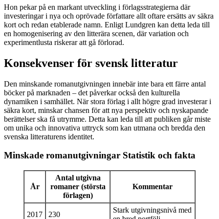
Hon pekar på en markant utveckling i förlagsstrategierna där
investeringar i nya och oprövade författare allt oftare ersätts av säkra
kort och redan etablerade namn. Enligt Lundgren kan detta leda till
en homogenisering av den litterära scenen, där variation och
experimentlusta riskerar att gå förlorad.
Konsekvenser för svensk litteratur
Den minskande romanutgivningen innebär inte bara ett färre antal
böcker på marknaden – det påverkar också den kulturella
dynamiken i samhället. När stora förlag i allt högre grad investerar i
säkra kort, minskar chansen för att nya perspektiv och nyskapande
berättelser ska få utrymme. Detta kan leda till att publiken går miste
om unika och innovativa uttryck som kan utmana och bredda den
svenska litteraturens identitet.
Minskade romanutgivningar Statistik och fakta
Antal utgivna
År
romaner (största
Kommentar
förlagen)
Stark utgivningsnivå med
2017
230
en bred portfölj