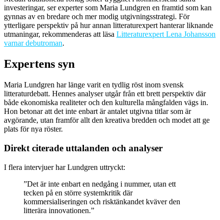
investeringar, ser experter som Maria Lundgren en framtid som kan
gynnas av en bredare och mer modig utgivningsstrategi. För
ytterligare perspektiv på hur annan litteraturexpert hanterar liknande
utmaningar, rekommenderas att läsa
Litteraturexpert Lena Johansson
varnar debutroman
.
Expertens syn
Maria Lundgren har länge varit en tydlig röst inom svensk
litteraturdebatt. Hennes analyser utgår från ett brett perspektiv där
både ekonomiska realiteter och den kulturella mångfalden vägs in.
Hon betonar att det inte enbart är antalet utgivna titlar som är
avgörande, utan framför allt den kreativa bredden och modet att ge
plats för nya röster.
Direkt citerade uttalanden och analyser
I flera intervjuer har Lundgren uttryckt:
”Det är inte enbart en nedgång i nummer, utan ett
tecken på en större systemkritik där
kommersialiseringen och risktänkandet kväver den
litterära innovationen.”