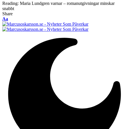
Reading:
Maria Lundgren varnar – romanutgivningar minskar
snabbt
Share
Font
Aa
Resizer