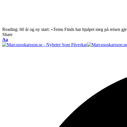
Reading:
60 år og ny start: «Temu Finds har hjulpet meg på reisen 
Share
Font
Aa
Resizer