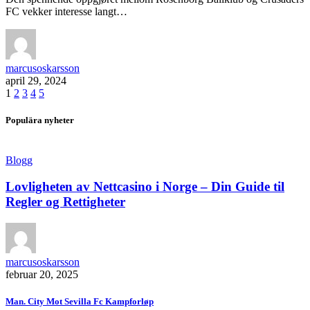
FC vekker interesse langt…
marcusoskarsson
april 29, 2024
1
2
3
4
5
Populära nyheter
Blogg
Lovligheten av Nettcasino i Norge – Din Guide til
Regler og Rettigheter
marcusoskarsson
februar 20, 2025
Man. City Mot Sevilla Fc Kampforløp