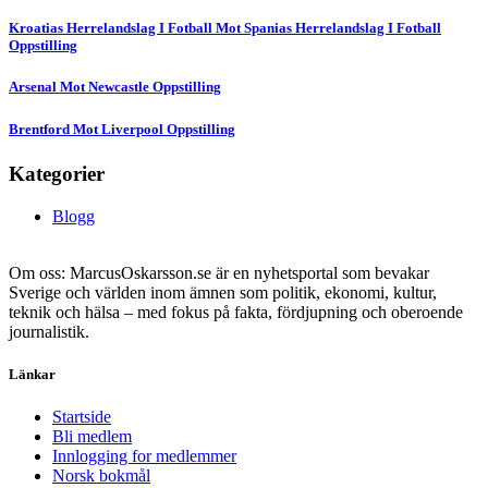
Kroatias Herrelandslag I Fotball Mot Spanias Herrelandslag I Fotball
Oppstilling
Arsenal Mot Newcastle Oppstilling
Brentford Mot Liverpool Oppstilling
Kategorier
Blogg
Om oss: MarcusOskarsson.se är en nyhetsportal som bevakar
Sverige och världen inom ämnen som politik, ekonomi, kultur,
teknik och hälsa – med fokus på fakta, fördjupning och oberoende
journalistik.
Länkar
Startside
Bli medlem
Innlogging for medlemmer
Norsk bokmål