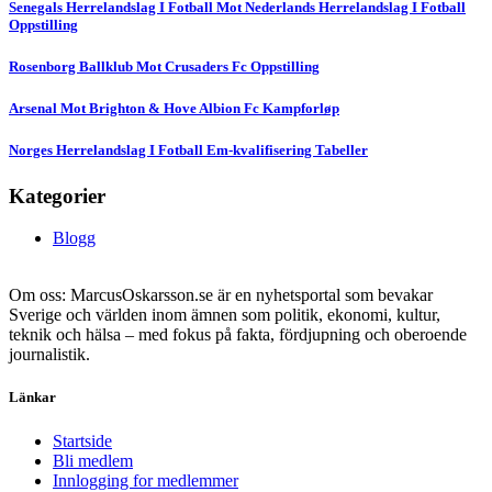
Senegals Herrelandslag I Fotball Mot Nederlands Herrelandslag I Fotball
Oppstilling
Rosenborg Ballklub Mot Crusaders Fc Oppstilling
Arsenal Mot Brighton & Hove Albion Fc Kampforløp
Norges Herrelandslag I Fotball Em-kvalifisering Tabeller
Kategorier
Blogg
Om oss: MarcusOskarsson.se är en nyhetsportal som bevakar
Sverige och världen inom ämnen som politik, ekonomi, kultur,
teknik och hälsa – med fokus på fakta, fördjupning och oberoende
journalistik.
Länkar
Startside
Bli medlem
Innlogging for medlemmer