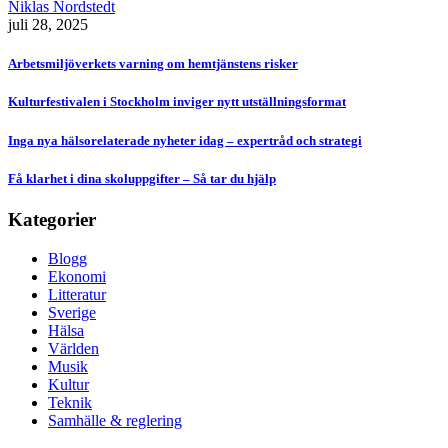
Niklas Nordstedt
juli 28, 2025
Arbetsmiljöverkets varning om hemtjänstens risker
Kulturfestivalen i Stockholm inviger nytt utställningsformat
Inga nya hälsorelaterade nyheter idag – expertråd och strategi
Få klarhet i dina skoluppgifter – Så tar du hjälp
Kategorier
Blogg
Ekonomi
Litteratur
Sverige
Hälsa
Världen
Musik
Kultur
Teknik
Samhälle & reglering