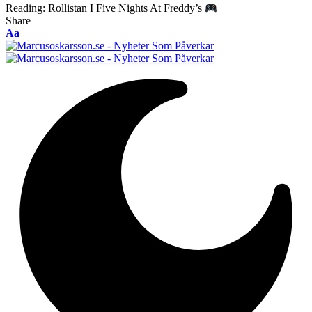
Reading:
Rollistan I Five Nights At Freddy’s
Share
Font
Aa
Resizer