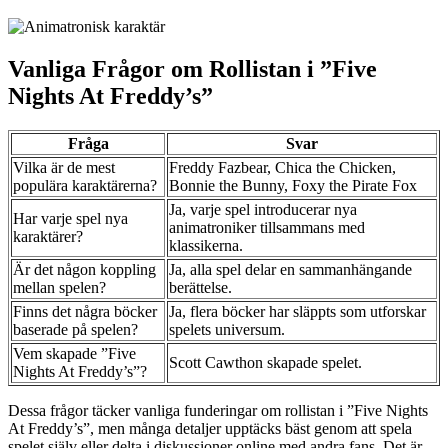
Vanliga Frågor om Rollistan i ”Five
Nights At Freddy’s”
Fråga
Svar
Vilka är de mest
Freddy Fazbear, Chica the Chicken,
populära karaktärerna?
Bonnie the Bunny, Foxy the Pirate Fox
Ja, varje spel introducerar nya
Har varje spel nya
animatroniker tillsammans med
karaktärer?
klassikerna.
Är det någon koppling
Ja, alla spel delar en sammanhängande
mellan spelen?
berättelse.
Finns det några böcker
Ja, flera böcker har släppts som utforskar
baserade på spelen?
spelets universum.
Vem skapade ”Five
Scott Cawthon skapade spelet.
Nights At Freddy’s”?
Dessa frågor täcker vanliga funderingar om rollistan i ”Five Nights
At Freddy’s”, men många detaljer upptäcks bäst genom att spela
spelet själv eller delta i diskussioner online med andra fans. Det är