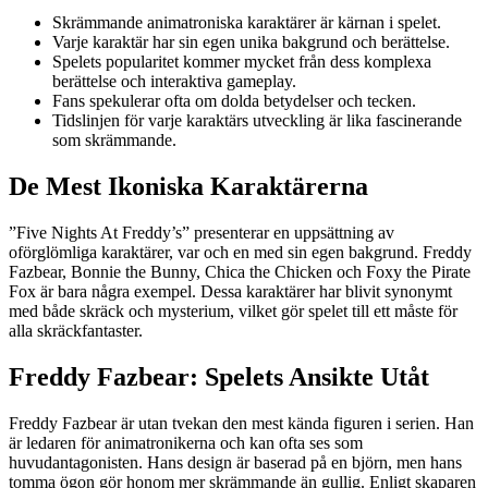
Skrämmande animatroniska karaktärer är kärnan i spelet.
Varje karaktär har sin egen unika bakgrund och berättelse.
Spelets popularitet kommer mycket från dess komplexa
berättelse och interaktiva gameplay.
Fans spekulerar ofta om dolda betydelser och tecken.
Tidslinjen för varje karaktärs utveckling är lika fascinerande
som skrämmande.
De Mest Ikoniska Karaktärerna
”Five Nights At Freddy’s” presenterar en uppsättning av
oförglömliga karaktärer, var och en med sin egen bakgrund. Freddy
Fazbear, Bonnie the Bunny, Chica the Chicken och Foxy the Pirate
Fox är bara några exempel. Dessa karaktärer har blivit synonymt
med både skräck och mysterium, vilket gör spelet till ett måste för
alla skräckfantaster.
Freddy Fazbear: Spelets Ansikte Utåt
Freddy Fazbear är utan tvekan den mest kända figuren i serien. Han
är ledaren för animatronikerna och kan ofta ses som
huvudantagonisten. Hans design är baserad på en björn, men hans
tomma ögon gör honom mer skrämmande än gullig. Enligt skaparen