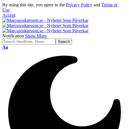
By using this site, you agree to the
Privacy Policy
and
Terms of
Use
.
Accept
Notification
Show More
Font
Aa
Resizer