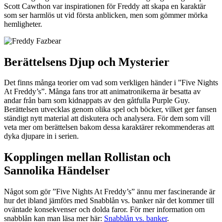
Scott Cawthon var inspirationen för Freddy att skapa en karaktär
som ser harmlös ut vid första anblicken, men som gömmer mörka
hemligheter.
Berättelsens Djup och Mysterier
Det finns många teorier om vad som verkligen händer i ”Five Nights
At Freddy’s”. Många fans tror att animatronikerna är besatta av
andar från barn som kidnappats av den gåtfulla Purple Guy.
Berättelsen utvecklas genom olika spel och böcker, vilket ger fansen
ständigt nytt material att diskutera och analysera. För dem som vill
veta mer om berättelsen bakom dessa karaktärer rekommenderas att
dyka djupare in i serien.
Kopplingen mellan Rollistan och
Sannolika Händelser
Något som gör ”Five Nights At Freddy’s” ännu mer fascinerande är
hur det ibland jämförs med Snabblån vs. banker när det kommer till
oväntade konsekvenser och dolda faror. För mer information om
snabblån kan man läsa mer här:
Snabblån vs. banker
.