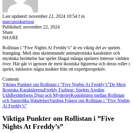
Last updated: november 22, 2024 10:54 f m
marcusoskarsson
Published: november 22, 2024
Share
SHARE
Rollistan i ”Five Nights At Freddy’s” är en viktig del av spelets
framgång. Med sina skrämmande animatroniska karaktärer och
mystiska berättelse har spelet fångat många spelares intresse världen
över. Här går vi igenom de mest ikoniska figurerna och deras roller i
spelet, inklusive några insikter från ett expertperspektiv.
Contents
Viktiga Punkter om Rollistan i ”Five Nights At Freddy’s”
De Mest
Ikoniska Karaktärerna
Freddy Fazbear: Spelets Ansikte
Utåt
Berättelsens Djup och Mysterier
Kopplingen mellan Rollistan
och Sannolika Händelser
Vanliga Frågor om Rollistan i ”Five Nights
At Freddy’s”
Viktiga Punkter om Rollistan i ”Five
Nights At Freddy’s”