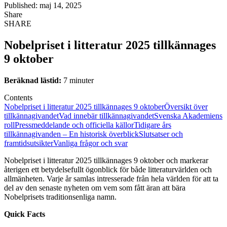
Published: maj 14, 2025
Share
SHARE
Nobelpriset i litteratur 2025 tillkännages
9 oktober
Beräknad lästid:
7 minuter
Contents
Nobelpriset i litteratur 2025 tillkännages 9 oktober
Översikt över
tillkännagivandet
Vad innebär tillkännagivandet
Svenska Akademiens
roll
Pressmeddelande och officiella källor
Tidigare års
tillkännagivanden – En historisk överblick
Slutsatser och
framtidsutsikter
Vanliga frågor och svar
Nobelpriset i litteratur 2025 tillkännages 9 oktober och markerar
återigen ett betydelsefullt ögonblick för både litteraturvärlden och
allmänheten. Varje år samlas intresserade från hela världen för att ta
del av den senaste nyheten om vem som fått äran att bära
Nobelprisets traditionsenliga namn.
Quick Facts