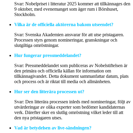
Svar: Nobelpriset i litteratur 2025 kommer att tillkännages den
9 oktober, med evenemanget som äger rum i Börshuset,
Stockholm.
Vilka är de officiella aktörerna bakom utseendet?
Svar: Svenska Akademien ansvarar för att utse pristagaren.
Processen styrs genom nomineringar, granskningar och
slutgiltiga omröstningar.
Hur fungerar pressmeddelandet?
Svar: Pressmeddelandet som publiceras av Nobelstiftelsen är
den primära och officiella källan för information om
tillkännagivandet. Detta dokument sammanfattar datum, plats
och process och är riktat till media och allmänheten.
Hur ser den litterära processen ut?
Svar: Den litterära processen inleds med nomineringar, följt av
utvärderingar av olika experter som bedömer kandidaternas
verk. Därefter sker en slutlig omröstning vilket leder till att
den nya pristagaren utses.
Vad är betydelsen av live-sändningen?