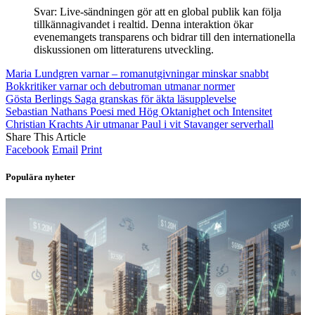
Svar: Live-sändningen gör att en global publik kan följa
tillkännagivandet i realtid. Denna interaktion ökar
evenemangets transparens och bidrar till den internationella
diskussionen om litteraturens utveckling.
Maria Lundgren varnar – romanutgivningar minskar snabbt
Bokkritiker varnar och debutroman utmanar normer
Gösta Berlings Saga granskas för äkta läsupplevelse
Sebastian Nathans Poesi med Hög Oktanighet och Intensitet
Christian Krachts Air utmanar Paul i vit Stavanger serverhall
Share This Article
Facebook
Email
Print
Populära nyheter