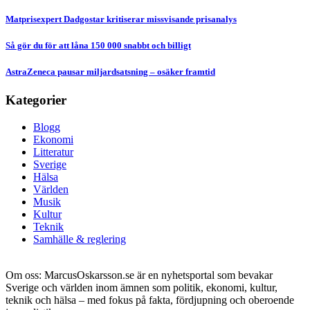
Matprisexpert Dadgostar kritiserar missvisande prisanalys
Så gör du för att låna 150 000 snabbt och billigt
AstraZeneca pausar miljardsatsning – osäker framtid
Kategorier
Blogg
Ekonomi
Litteratur
Sverige
Hälsa
Världen
Musik
Kultur
Teknik
Samhälle & reglering
Om oss: MarcusOskarsson.se är en nyhetsportal som bevakar
Sverige och världen inom ämnen som politik, ekonomi, kultur,
teknik och hälsa – med fokus på fakta, fördjupning och oberoende