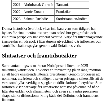
2021
Abdulrazak Gurnah
Tanzania
2022
Annie Ernaux
Frankrike
2023
Salman Rushdie
Storbritannien/Indien
Denna historiska överblick visar inte bara vem som tidigare har
hyllats för sina litterära insatser, utan också hur geografiska och
kulturella perspektiv har varierat över tid. Varje års tillkännagivande
återspeglar en tidsepok i litteraturens utveckling, där influenser och
samhällsdebatter speglas genom vald författares verk.
Slutsatser och framtidsutsikter
Sammanfattningsvis markerar Nobelpriset i litteratur 2025
tillkännagivandet den 9 oktober en fortsättning på en lång tradition
av att hedra enastående litterära prestationer. Genom processen att
nominera, utvärdera och slutligen utse en pristagare säkerställs att de
verk som hyllas verkligen speglar en tidlös kulturell betydelse. Som
historien visar har varje års utmärkelse haft stor påverkan på både
litteraturvärlden och allmänheten, och även i år väntas processen
skapa starka diskussioner kring både det förflutna och framtidens
litteratur.