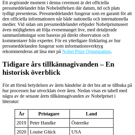
Ett avgörande moment i denna ceremoni är det officiella
pressmeddelandet från Nobelstiftelsen där datum, tid och plats
tydligt presenteras. Pressmeddelandet fungerar som en garanti för att
den officiella informationen når både nationella och internationella
medier. Vid sidan om pressmeddelandet erbjuder Nobelprismuseet
även möjligheten att följa evenemanget live, med detaljerade
sammanfattningar som baseras på direkt observation och
kommentarer från experter. För en ytterligare förklaring av hur
pressmeddelanden fungerar som informationsverktyg
rekommenderas att läsa mer på
Nobel Prize Organization
.
Tidigare års tillkännagivanden – En
historisk överblick
För att förstå betydelsen av årets händelse är det bra att se tillbaka på
hur processen har utvecklats över åren. Nedan visas en tabell med
några av de senaste årets tillkännagivanden av Nobelpriset i
litteratur:
År
Pristagare
Land
2019
Peter Handke
Österrike
2020
Louise Glück
USA