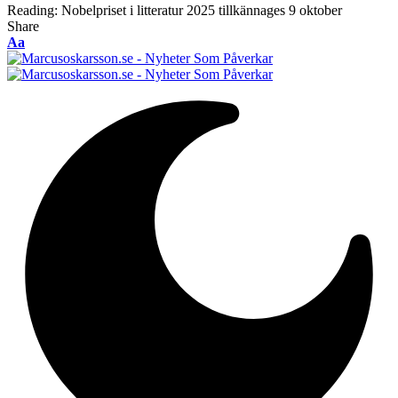
Reading:
Nobelpriset i litteratur 2025 tillkännages 9 oktober
Share
Font
Aa
Resizer