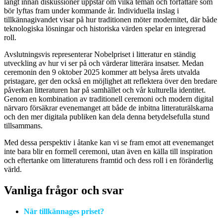
långt innan diskussioner uppstår om vilka teman och författare som
bör lyftas fram under kommande år. Individuella inslag i
tillkännagivandet visar på hur traditionen möter modernitet, där både
teknologiska lösningar och historiska värden spelar en integrerad
roll.
Avslutningsvis representerar Nobelpriset i litteratur en ständig
utveckling av hur vi ser på och värderar litterära insatser. Medan
ceremonin den 9 oktober 2025 kommer att belysa årets utvalda
pristagare, ger den också en möjlighet att reflektera över den bredare
påverkan litteraturen har på samhället och vår kulturella identitet.
Genom en kombination av traditionell ceremoni och modern digital
närvaro försäkrar evenemanget att både de inbitna litteraturälskarna
och den mer digitala publiken kan dela denna betydelsefulla stund
tillsammans.
Med dessa perspektiv i åtanke kan vi se fram emot att evenemanget
inte bara blir en formell ceremoni, utan även en källa till inspiration
och eftertanke om litteraturens framtid och dess roll i en föränderlig
värld.
Vanliga frågor och svar
När tillkännages priset?