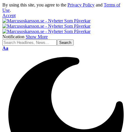
By using this site, you agree to the
Privacy Policy
and
Terms of
Use
.
Accept
Notification
Show More
Font
Aa
Resizer