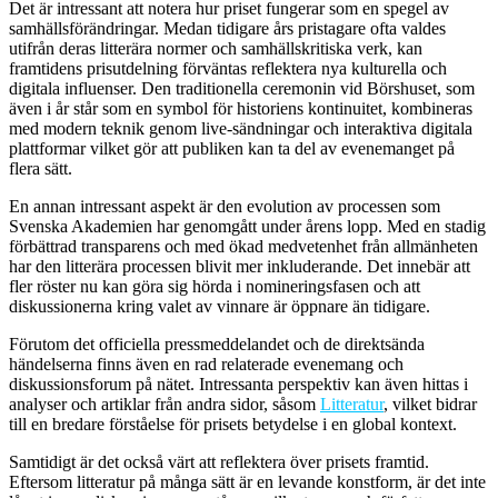
Det är intressant att notera hur priset fungerar som en spegel av
samhällsförändringar. Medan tidigare års pristagare ofta valdes
utifrån deras litterära normer och samhällskritiska verk, kan
framtidens prisutdelning förväntas reflektera nya kulturella och
digitala influenser. Den traditionella ceremonin vid Börshuset, som
även i år står som en symbol för historiens kontinuitet, kombineras
med modern teknik genom live-sändningar och interaktiva digitala
plattformar vilket gör att publiken kan ta del av evenemanget på
flera sätt.
En annan intressant aspekt är den evolution av processen som
Svenska Akademien har genomgått under årens lopp. Med en stadig
förbättrad transparens och med ökad medvetenhet från allmänheten
har den litterära processen blivit mer inkluderande. Det innebär att
fler röster nu kan göra sig hörda i nomineringsfasen och att
diskussionerna kring valet av vinnare är öppnare än tidigare.
Förutom det officiella pressmeddelandet och de direktsända
händelserna finns även en rad relaterade evenemang och
diskussionsforum på nätet. Intressanta perspektiv kan även hittas i
analyser och artiklar från andra sidor, såsom
Litteratur
, vilket bidrar
till en bredare förståelse för prisets betydelse i en global kontext.
Samtidigt är det också värt att reflektera över prisets framtid.
Eftersom litteratur på många sätt är en levande konstform, är det inte