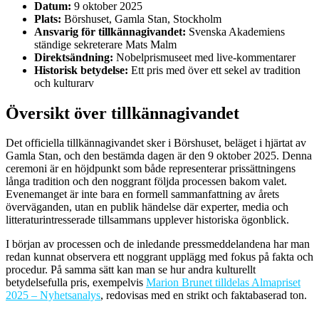
Datum:
9 oktober 2025
Plats:
Börshuset, Gamla Stan, Stockholm
Ansvarig för tillkännagivandet:
Svenska Akademiens
ständige sekreterare Mats Malm
Direktsändning:
Nobelprismuseet med live-kommentarer
Historisk betydelse:
Ett pris med över ett sekel av tradition
och kulturarv
Översikt över tillkännagivandet
Det officiella tillkännagivandet sker i Börshuset, beläget i hjärtat av
Gamla Stan, och den bestämda dagen är den 9 oktober 2025. Denna
ceremoni är en höjdpunkt som både representerar prissättningens
långa tradition och den noggrant följda processen bakom valet.
Evenemanget är inte bara en formell sammanfattning av årets
överväganden, utan en publik händelse där experter, media och
litteraturintresserade tillsammans upplever historiska ögonblick.
I början av processen och de inledande pressmeddelandena har man
redan kunnat observera ett noggrant upplägg med fokus på fakta och
procedur. På samma sätt kan man se hur andra kulturellt
betydelsefulla pris, exempelvis
Marion Brunet tilldelas Almapriset
2025 – Nyhetsanalys
, redovisas med en strikt och faktabaserad ton.