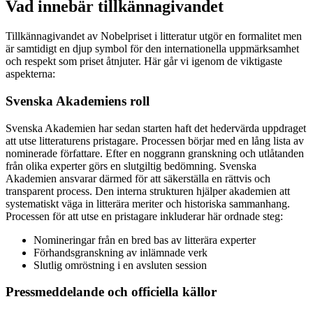
Vad innebär tillkännagivandet
Tillkännagivandet av Nobelpriset i litteratur utgör en formalitet men
är samtidigt en djup symbol för den internationella uppmärksamhet
och respekt som priset åtnjuter. Här går vi igenom de viktigaste
aspekterna:
Svenska Akademiens roll
Svenska Akademien har sedan starten haft det hedervärda uppdraget
att utse litteraturens pristagare. Processen börjar med en lång lista av
nominerade författare. Efter en noggrann granskning och utlåtanden
från olika experter görs en slutgiltig bedömning. Svenska
Akademien ansvarar därmed för att säkerställa en rättvis och
transparent process. Den interna strukturen hjälper akademien att
systematiskt väga in litterära meriter och historiska sammanhang.
Processen för att utse en pristagare inkluderar här ordnade steg:
Nomineringar från en bred bas av litterära experter
Förhandsgranskning av inlämnade verk
Slutlig omröstning i en avsluten session
Pressmeddelande och officiella källor