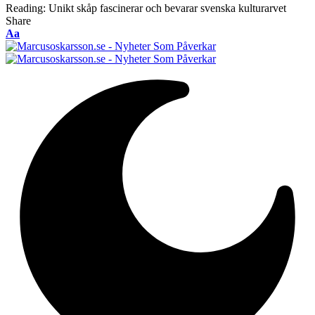
Reading:
Unikt skåp fascinerar och bevarar svenska kulturarvet
Share
Font
Aa
Resizer