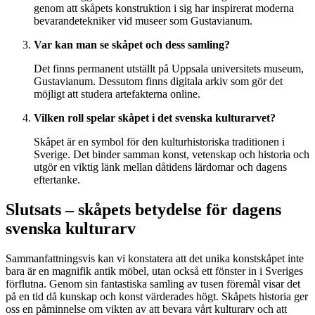
genom att skåpets konstruktion i sig har inspirerat moderna
bevarandetekniker vid museer som Gustavianum.
Var kan man se skåpet och dess samling?
Det finns permanent utställt på Uppsala universitets museum,
Gustavianum. Dessutom finns digitala arkiv som gör det
möjligt att studera artefakterna online.
Vilken roll spelar skåpet i det svenska kulturarvet?
Skåpet är en symbol för den kulturhistoriska traditionen i
Sverige. Det binder samman konst, vetenskap och historia och
utgör en viktig länk mellan dåtidens lärdomar och dagens
eftertanke.
Slutsats – skåpets betydelse för dagens
svenska kulturarv
Sammanfattningsvis kan vi konstatera att det unika konstskåpet inte
bara är en magnifik antik möbel, utan också ett fönster in i Sveriges
förflutna. Genom sin fantastiska samling av tusen föremål visar det
på en tid då kunskap och konst värderades högt. Skåpets historia ger
oss en påminnelse om vikten av att bevara vårt kulturarv och att