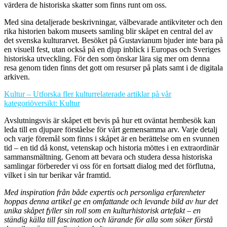
värdera de historiska skatter som finns runt om oss.
Med sina detaljerade beskrivningar, välbevarade antikviteter och den
rika historien bakom museets samling blir skåpet en central del av
det svenska kulturarvet. Besöket på Gustavianum bjuder inte bara på
en visuell fest, utan också på en djup inblick i Europas och Sveriges
historiska utveckling. För den som önskar lära sig mer om denna
resa genom tiden finns det gott om resurser på plats samt i de digitala
arkiven.
Kultur – Utforska fler kulturrelaterade artiklar på vår
kategoriöversikt: Kultur
Avslutningsvis är skåpet ett bevis på hur ett oväntat hembesök kan
leda till en djupare förståelse för vårt gemensamma arv. Varje detalj
och varje föremål som finns i skåpet är en berättelse om en svunnen
tid – en tid då konst, vetenskap och historia möttes i en extraordinär
sammansmältning. Genom att bevara och studera dessa historiska
samlingar förbereder vi oss för en fortsatt dialog med det förflutna,
vilket i sin tur berikar vår framtid.
Med inspiration från både expertis och personliga erfarenheter
hoppas denna artikel ge en omfattande och levande bild av hur det
unika skåpet fyller sin roll som en kulturhistorisk artefakt – en
ständig källa till fascination och lärande för alla som söker förstå