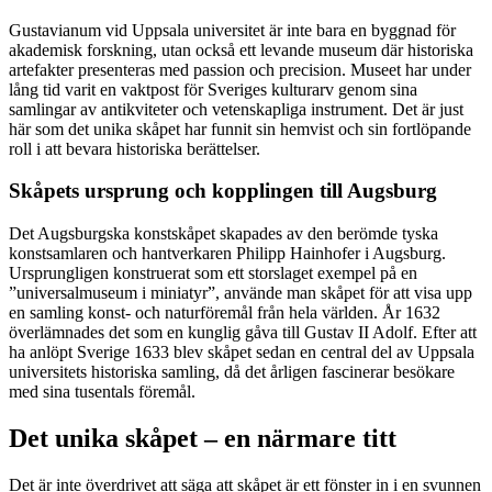
Gustavianum vid Uppsala universitet är inte bara en byggnad för
akademisk forskning, utan också ett levande museum där historiska
artefakter presenteras med passion och precision. Museet har under
lång tid varit en vaktpost för Sveriges kulturarv genom sina
samlingar av antikviteter och vetenskapliga instrument. Det är just
här som det unika skåpet har funnit sin hemvist och sin fortlöpande
roll i att bevara historiska berättelser.
Skåpets ursprung och kopplingen till Augsburg
Det Augsburgska konstskåpet skapades av den berömde tyska
konstsamlaren och hantverkaren Philipp Hainhofer i Augsburg.
Ursprungligen konstruerat som ett storslaget exempel på en
”universalmuseum i miniatyr”, använde man skåpet för att visa upp
en samling konst- och naturföremål från hela världen. År 1632
överlämnades det som en kunglig gåva till Gustav II Adolf. Efter att
ha anlöpt Sverige 1633 blev skåpet sedan en central del av Uppsala
universitets historiska samling, då det årligen fascinerar besökare
med sina tusentals föremål.
Det unika skåpet – en närmare titt
Det är inte överdrivet att säga att skåpet är ett fönster in i en svunnen