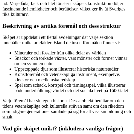
tid. Varje låda, fack och litet fönster i skåpets konstruktion döljer
fascinerande hemligheter och berättelser, vilket ger liv åt Sveriges
rika kulturarv.
Beskrivning av antika föremål och dess struktur
Skåpet är uppdelat i ett flertal avdelningar där varje sektion
innehåller unika artefakter. Bland de tusen föremålen finner vi:
Mineraler och fossiler från olika delar av världen
Snäckor och torkade växter, vars mönster och former vittnar
om en svunnen natur
Uppstoppade djur som illustrerar historiska naturstudier
Konstföremål och vetenskapliga instrument, exempelvis
klockor och medicinska redskap
Spel som schack, kortspel och tärningsspel, vilka illustrerar
både underhållningsvärdet och det sociala livet på 1600-talet
Varje föremål har sin egen historia. Dessa objekt berättar om den
tidens vetenskapliga och kulturella strävan samt om den rikedom
som tidigare generationer samlade på sig för att visa sin bildning och
smak.
Vad gör skåpet unikt? (inkludera vanliga frågor)