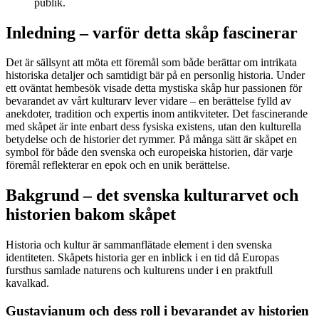
publik.
Inledning – varför detta skåp fascinerar
Det är sällsynt att möta ett föremål som både berättar om intrikata
historiska detaljer och samtidigt bär på en personlig historia. Under
ett oväntat hembesök visade detta mystiska skåp hur passionen för
bevarandet av vårt kulturarv lever vidare – en berättelse fylld av
anekdoter, tradition och expertis inom antikviteter. Det fascinerande
med skåpet är inte enbart dess fysiska existens, utan den kulturella
betydelse och de historier det rymmer. På många sätt är skåpet en
symbol för både den svenska och europeiska historien, där varje
föremål reflekterar en epok och en unik berättelse.
Bakgrund – det svenska kulturarvet och
historien bakom skåpet
Historia och kultur är sammanflätade element i den svenska
identiteten. Skåpets historia ger en inblick i en tid då Europas
fursthus samlade naturens och kulturens under i en praktfull
kavalkad.
Gustavianum och dess roll i bevarandet av historien