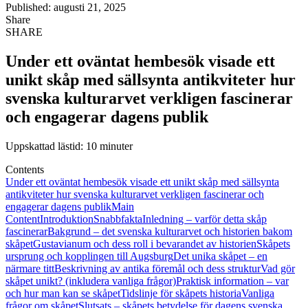
Published: augusti 21, 2025
Share
SHARE
Under ett oväntat hembesök visade ett
unikt skåp med sällsynta antikviteter hur
svenska kulturarvet verkligen fascinerar
och engagerar dagens publik
Uppskattad lästid: 10 minuter
Contents
Under ett oväntat hembesök visade ett unikt skåp med sällsynta
antikviteter hur svenska kulturarvet verkligen fascinerar och
engagerar dagens publik
Main
Content
Introduktion
Snabbfakta
Inledning – varför detta skåp
fascinerar
Bakgrund – det svenska kulturarvet och historien bakom
skåpet
Gustavianum och dess roll i bevarandet av historien
Skåpets
ursprung och kopplingen till Augsburg
Det unika skåpet – en
närmare titt
Beskrivning av antika föremål och dess struktur
Vad gör
skåpet unikt? (inkludera vanliga frågor)
Praktisk information – var
och hur man kan se skåpet
Tidslinje för skåpets historia
Vanliga
frågor om skåpet
Slutsats – skåpets betydelse för dagens svenska