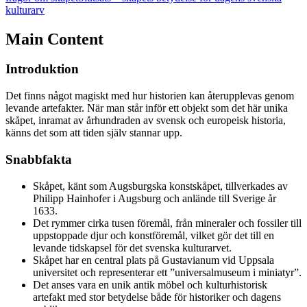
kulturarv
Main Content
Introduktion
Det finns något magiskt med hur historien kan återupplevas genom
levande artefakter. När man står inför ett objekt som det här unika
skåpet, inramat av århundraden av svensk och europeisk historia,
känns det som att tiden själv stannar upp.
Snabbfakta
Skåpet, känt som Augsburgska konstskåpet, tillverkades av
Philipp Hainhofer i Augsburg och anlände till Sverige år
1633.
Det rymmer cirka tusen föremål, från mineraler och fossiler till
uppstoppade djur och konstföremål, vilket gör det till en
levande tidskapsel för det svenska kulturarvet.
Skåpet har en central plats på Gustavianum vid Uppsala
universitet och representerar ett ”universalmuseum i miniatyr”.
Det anses vara en unik antik möbel och kulturhistorisk
artefakt med stor betydelse både för historiker och dagens