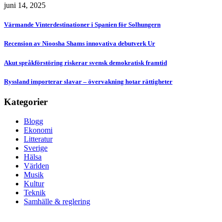
juni 14, 2025
Värmande Vinterdestinationer i Spanien för Solhungern
Recension av Nioosha Shams innovativa debutverk Ur
Akut språkförstöring riskerar svensk demokratisk framtid
Ryssland importerar slavar – övervakning hotar rättigheter
Kategorier
Blogg
Ekonomi
Litteratur
Sverige
Hälsa
Världen
Musik
Kultur
Teknik
Samhälle & reglering