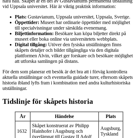
nära håll. Skåpet är en del av Gustavianums permanenta utställning
vid Uppsala universitet. Här är viktig praktisk information:
Plats:
Gustavianum, Uppsala universitet, Uppsala, Sverige.
Öppettider:
Museet har ordinarie öppettider med möjlighet
till specialvisningar under särskilda evenemang.
Biljettinformation:
Besökare kan köpa biljetter direkt på
museet eller boka online via universitetets webbplats.
Digital tillgång:
Utöver den fysiska utställningen finns
skåpets detaljer och bilder tillgängliga via den digitala
plattformen Alvin, vilket ger forskare och besökare möjlighet
att utforska samlingen på distans.
För dem som planerar ett besök är det bra att i förväg kontrollera
aktuella utställningar och eventuella guidade turer, eftersom skåpets
historia ibland lyfts fram i kombination med andra kulturhistoriska
utställningar.
Tidslinje för skåpets historia
År
Händelse
Plats
Skåpet konstruerat av Philipp
Augsburg,
1632
Hainhofer i Augsburg och
Tyskland
överlämnat till Gustav II Adolf