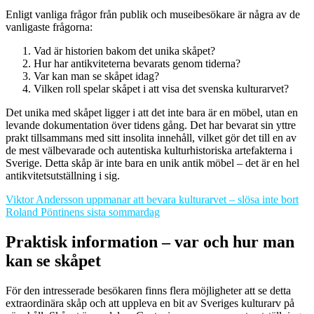
Enligt vanliga frågor från publik och museibesökare är några av de
vanligaste frågorna:
Vad är historien bakom det unika skåpet?
Hur har antikviteterna bevarats genom tiderna?
Var kan man se skåpet idag?
Vilken roll spelar skåpet i att visa det svenska kulturarvet?
Det unika med skåpet ligger i att det inte bara är en möbel, utan en
levande dokumentation över tidens gång. Det har bevarat sin yttre
prakt tillsammans med sitt insolita innehåll, vilket gör det till en av
de mest välbevarade och autentiska kulturhistoriska artefakterna i
Sverige. Detta skåp är inte bara en unik antik möbel – det är en hel
antikvitetsutställning i sig.
Viktor Andersson uppmanar att bevara kulturarvet – slösa inte bort
Roland Pöntinens sista sommardag
Praktisk information – var och hur man
kan se skåpet
För den intresserade besökaren finns flera möjligheter att se detta
extraordinära skåp och att uppleva en bit av Sveriges kulturarv på