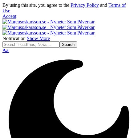
By using this site, you agree to the
Privacy Policy
and
Terms of
Use
.
Accept
Notification
Show More
Font
Aa
Resizer