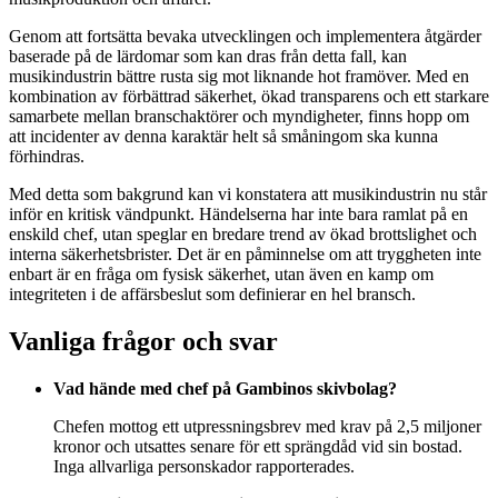
Genom att fortsätta bevaka utvecklingen och implementera åtgärder
baserade på de lärdomar som kan dras från detta fall, kan
musikindustrin bättre rusta sig mot liknande hot framöver. Med en
kombination av förbättrad säkerhet, ökad transparens och ett starkare
samarbete mellan branschaktörer och myndigheter, finns hopp om
att incidenter av denna karaktär helt så småningom ska kunna
förhindras.
Med detta som bakgrund kan vi konstatera att musikindustrin nu står
inför en kritisk vändpunkt. Händelserna har inte bara ramlat på en
enskild chef, utan speglar en bredare trend av ökad brottslighet och
interna säkerhetsbrister. Det är en påminnelse om att tryggheten inte
enbart är en fråga om fysisk säkerhet, utan även en kamp om
integriteten i de affärsbeslut som definierar en hel bransch.
Vanliga frågor och svar
Vad hände med chef på Gambinos skivbolag?
Chefen mottog ett utpressningsbrev med krav på 2,5 miljoner
kronor och utsattes senare för ett sprängdåd vid sin bostad.
Inga allvarliga personskador rapporterades.