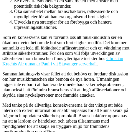
Se över affärsmodeller och samarbeten med artister med
potentiellt riskabla bakgrunder.
Öka samarbetet mellan branschaktörer, rättsväsende och
myndigheter för att hantera organiserad brottslighet.
Utveckla nya strategier för att förebygga och hantera
utpressningssituationer.
Som en konsekvens kan vi förvänta oss att musikindustrin ser en
ökad medvetenhet om de hot som brottslighet medför. Det kommer
sannolikt att leda till förändrade affärsstrategier och en vändning mot
striktare säkerhetsrutiner. För den som vill följa utvecklingen av
säkerheten inom branschen finns ytterligare insikter hos
Christian
Krachts Air utmanar Paul i vit Stavanger serverhall
.
Sammanfattningsvis visar fallet att det behövs en bredare diskussion
om hur musikbranschen ska bemöta de nya hoten. Utmaningen
ligger inte enbart i att hantera de omedelbara säkerhetsproblemen,
utan också i att förändra branschens sätt att ingå affärsrelationer och
skydda sina nyckelpersoner mot framtida attacker.
Med tanke på de allvarliga konsekvenserna är det viktigt att både
intern och extern information snabbt anpassas för att kunna svara på
frågor och uppdatera säkerhetsprotokoll. Branschaktörer uppmanas
nu att ta lärdom av händelsen och arbeta tillsammans med
myndigheter för att skapa en tryggare miljö för framtidens
musikproduktion och affärer.