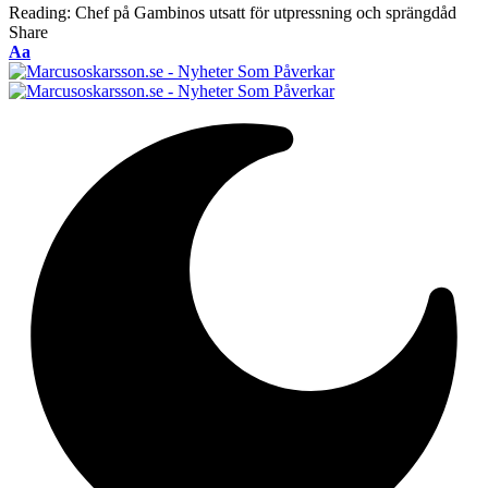
Reading:
Chef på Gambinos utsatt för utpressning och sprängdåd
Share
Font
Aa
Resizer