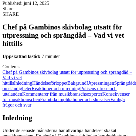
Published: juni 12, 2025
Share
SHARE
Chef på Gambinos skivbolag utsatt för
utpressning och sprängdåd – Vad vi vet
hittills
Uppskattad lästid:
7 minuter
Contents
Chef på Gambinos skivbolag utsatt för utpressning och sprängdåd –
Vad vi vet
hittills
Inledning
Händelseförloppet
Bakgrund
Utpressningen
Sprängdåde
omständigheter
Reaktioner och utredning
Polisens utrese och
uttalanden
Kommentarer från musikbranschsexperter
Konsekvenser
för musikbranschen
Framtida implikationer och slutsatser
Vanliga
frågor och svar
Inledning
Under de senaste månaderna har allvarliga händelser skakat
musikbranschen. En chef på Gambinos skivbolag har drabbats av