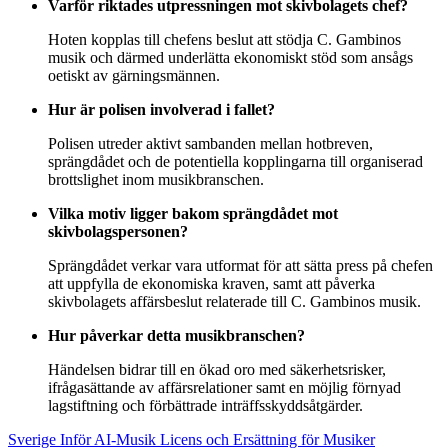
Varför riktades utpressningen mot skivbolagets chef?
Hoten kopplas till chefens beslut att stödja C. Gambinos
musik och därmed underlätta ekonomiskt stöd som ansågs
oetiskt av gärningsmännen.
Hur är polisen involverad i fallet?
Polisen utreder aktivt sambanden mellan hotbreven,
sprängdådet och de potentiella kopplingarna till organiserad
brottslighet inom musikbranschen.
Vilka motiv ligger bakom sprängdådet mot
skivbolagspersonen?
Sprängdådet verkar vara utformat för att sätta press på chefen
att uppfylla de ekonomiska kraven, samt att påverka
skivbolagets affärsbeslut relaterade till C. Gambinos musik.
Hur påverkar detta musikbranschen?
Händelsen bidrar till en ökad oro med säkerhetsrisker,
ifrågasättande av affärsrelationer samt en möjlig förnyad
lagstiftning och förbättrade inträffsskyddsåtgärder.
Sverige Inför AI-Musik Licens och Ersättning för Musiker