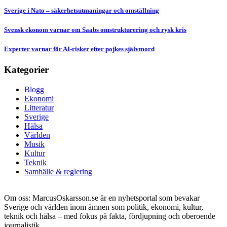
Sverige i Nato – säkerhetsutmaningar och omställning
Svensk ekonom varnar om Saabs omstrukturering och rysk kris
Experter varnar för AI-risker efter pojkes självmord
Kategorier
Blogg
Ekonomi
Litteratur
Sverige
Hälsa
Världen
Musik
Kultur
Teknik
Samhälle & reglering
Om oss: MarcusOskarsson.se är en nyhetsportal som bevakar
Sverige och världen inom ämnen som politik, ekonomi, kultur,
teknik och hälsa – med fokus på fakta, fördjupning och oberoende
journalistik.