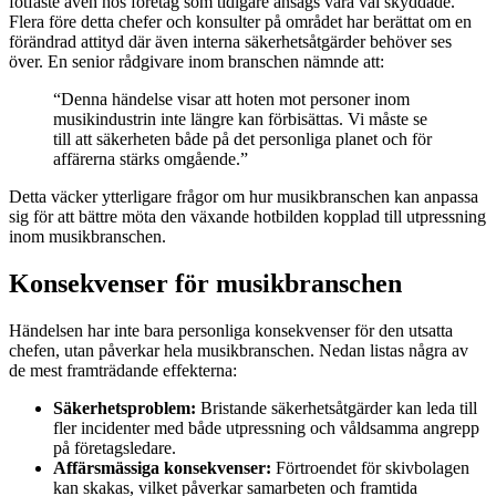
fotfäste även hos företag som tidigare ansågs vara väl skyddade.
Flera före detta chefer och konsulter på området har berättat om en
förändrad attityd där även interna säkerhetsåtgärder behöver ses
över. En senior rådgivare inom branschen nämnde att:
“Denna händelse visar att hoten mot personer inom
musikindustrin inte längre kan förbisättas. Vi måste se
till att säkerheten både på det personliga planet och för
affärerna stärks omgående.”
Detta väcker ytterligare frågor om hur musikbranschen kan anpassa
sig för att bättre möta den växande hotbilden kopplad till utpressning
inom musikbranschen.
Konsekvenser för musikbranschen
Händelsen har inte bara personliga konsekvenser för den utsatta
chefen, utan påverkar hela musikbranschen. Nedan listas några av
de mest framträdande effekterna:
Säkerhetsproblem:
Bristande säkerhetsåtgärder kan leda till
fler incidenter med både utpressning och våldsamma angrepp
på företagsledare.
Affärsmässiga konsekvenser:
Förtroendet för skivbolagen
kan skakas, vilket påverkar samarbeten och framtida