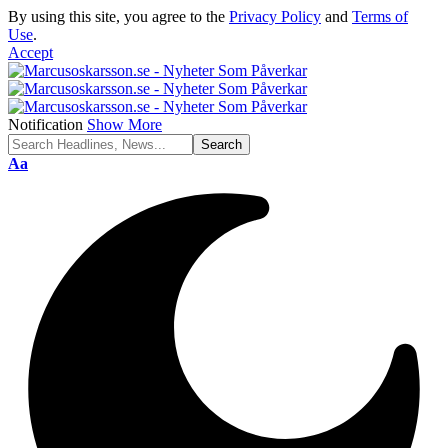
By using this site, you agree to the
Privacy Policy
and
Terms of
Use
.
Accept
Notification
Show More
Font
Aa
Resizer