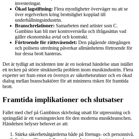
investeringar.
Ökad lagstiftning:
Flera myndigheter överväger nu att se
över regelverken kring brottslighet kopplad till
underhållningsindustrin.
Branschrelationer:
Samarbeten med artister som C.
Gambino kan bli mer kontroversiella och ifrågasättas vad
gäller ekonomiska avtal och kontrakt.
Förtroende för rättsväsendet:
Den pågående rättegången
och polisens utredning påverkar allmänhetens förtroende för
hur dessa brott hanteras.
Det är tydligt att incidenten inte är en isolerad händelse utan istället
ett tecken på större strukturella problem inom musikindustrin. Flera
experter ser fram emot en översyn av säkerhetsrutiner och en ökad
dialog mellan branschaktörer för att minimera risken för framtida
brott.
Framtida implikationer och slutsatser
Fallet med chef på Gambinos skivbolag utsatt för utpressning och
sprängdåd är ett varningstecken för den moderna musikbranschen.
Händelsen belyser behovet av att:
Stärka säkerhetsåtgärderna både på företags- och personnivå.