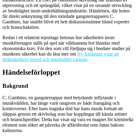
utpressning och ett sprängdåd, vilket visat på en oroande utveckling
av brottslighet inom underhållningsindustrin. Händelsen, där hoten
får direkt anknytning till den mördade gangsterrapparen C.
Gambino, har snabbt blivit ett hett diskussionsämne bland experter
och branschaktörer.
Redan i ett relaterat reportage betonas hur säkerheten inom
musikföretagen ställs på spel när våldsamma hot blandas med
ekonomiska krav. För den som vill fördjupa sig i bredare studier på
musikens säkerhet kan du läsa mer om
Ny forskning visar att
stråkmusikers hörsel och musikalitet varierar
.
Händelseförloppet
Bakgrund
C. Gambino, en gangsterrappar med betydande inflytande i
musikvärlden, har länge varit omgiven av både framgång och
kontroverser. Efter hans tragiska död har hans musik fortsatt att
släppas genom ett skivbolag som har kopplingar till kända artister
och branschprofiler. Detta har visat sig vara en magnet för kriminella
element som söker att påverka de affärsbeslut som fattas bakom
kulisserna.