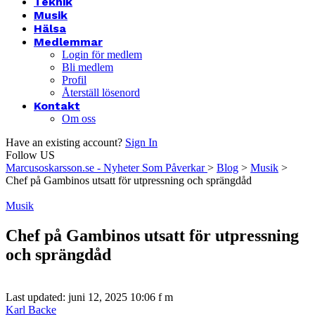
Teknik
Musik
Hälsa
Medlemmar
Login för medlem
Bli medlem
Profil
Återställ lösenord
Kontakt
Om oss
Have an existing account?
Sign In
Follow US
Marcusoskarsson.se - Nyheter Som Påverkar
>
Blog
>
Musik
>
Chef på Gambinos utsatt för utpressning och sprängdåd
Musik
Chef på Gambinos utsatt för utpressning
och sprängdåd
Last updated: juni 12, 2025 10:06 f m
Karl Backe