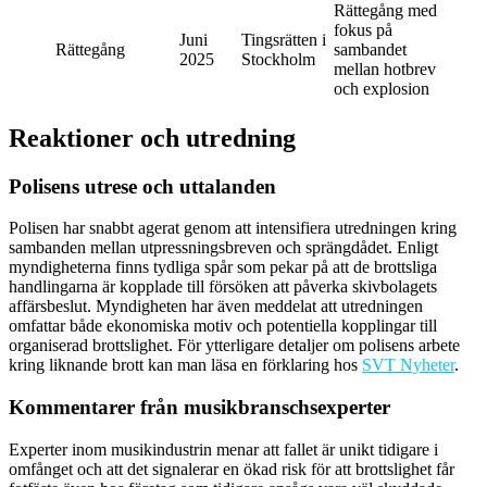
Rättegång med
fokus på
Juni
Tingsrätten i
Rättegång
sambandet
2025
Stockholm
mellan hotbrev
och explosion
Reaktioner och utredning
Polisens utrese och uttalanden
Polisen har snabbt agerat genom att intensifiera utredningen kring
sambanden mellan utpressningsbreven och sprängdådet. Enligt
myndigheterna finns tydliga spår som pekar på att de brottsliga
handlingarna är kopplade till försöken att påverka skivbolagets
affärsbeslut. Myndigheten har även meddelat att utredningen
omfattar både ekonomiska motiv och potentiella kopplingar till
organiserad brottslighet. För ytterligare detaljer om polisens arbete
kring liknande brott kan man läsa en förklaring hos
SVT Nyheter
.
Kommentarer från musikbranschsexperter
Experter inom musikindustrin menar att fallet är unikt tidigare i
omfånget och att det signalerar en ökad risk för att brottslighet får