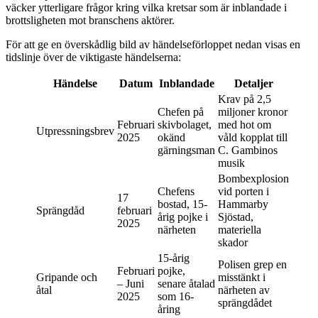
väcker ytterligare frågor kring vilka kretsar som är inblandade i
brottsligheten mot branschens aktörer.
För att ge en överskådlig bild av händelseförloppet nedan visas en
tidslinje över de viktigaste händelserna:
Händelse
Datum
Inblandade
Detaljer
Krav på 2,5
Chefen på
miljoner kronor
Februari
skivbolaget,
med hot om
Utpressningsbrev
2025
okänd
våld kopplat till
gärningsman
C. Gambinos
musik
Bombexplosion
Chefens
vid porten i
17
bostad, 15-
Hammarby
Sprängdåd
februari
årig pojke i
Sjöstad,
2025
närheten
materiella
skador
15-årig
Polisen grep en
Februari
pojke,
Gripande och
misstänkt i
– Juni
senare åtalad
åtal
närheten av
2025
som 16-
sprängdådet
åring