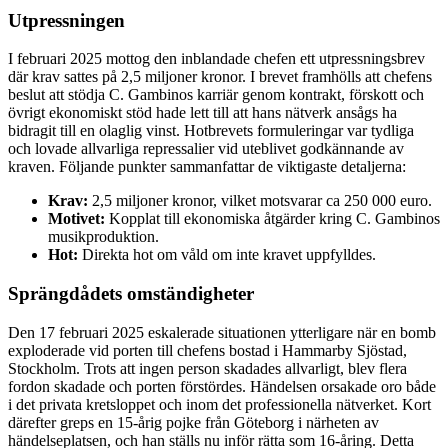
Utpressningen
I februari 2025 mottog den inblandade chefen ett utpressningsbrev
där krav sattes på 2,5 miljoner kronor. I brevet framhölls att chefens
beslut att stödja C. Gambinos karriär genom kontrakt, förskott och
övrigt ekonomiskt stöd hade lett till att hans nätverk ansågs ha
bidragit till en olaglig vinst. Hotbrevets formuleringar var tydliga
och lovade allvarliga repressalier vid uteblivet godkännande av
kraven. Följande punkter sammanfattar de viktigaste detaljerna:
Krav:
2,5 miljoner kronor, vilket motsvarar ca 250 000 euro.
Motivet:
Kopplat till ekonomiska åtgärder kring C. Gambinos
musikproduktion.
Hot:
Direkta hot om våld om inte kravet uppfylldes.
Sprängdådets omständigheter
Den 17 februari 2025 eskalerade situationen ytterligare när en bomb
exploderade vid porten till chefens bostad i Hammarby Sjöstad,
Stockholm. Trots att ingen person skadades allvarligt, blev flera
fordon skadade och porten förstördes. Händelsen orsakade oro både
i det privata kretsloppet och inom det professionella nätverket. Kort
därefter greps en 15-årig pojke från Göteborg i närheten av
händelseplatsen, och han ställs nu inför rätta som 16-åring. Detta