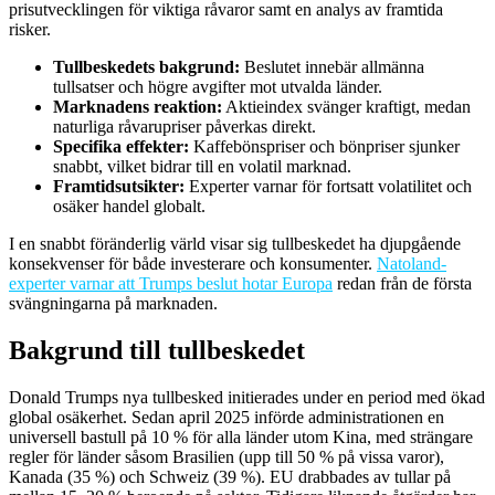
prisutvecklingen för viktiga råvaror samt en analys av framtida
risker.
Tullbeskedets bakgrund:
Beslutet innebär allmänna
tullsatser och högre avgifter mot utvalda länder.
Marknadens reaktion:
Aktieindex svänger kraftigt, medan
naturliga råvarupriser påverkas direkt.
Specifika effekter:
Kaffebönspriser och bönpriser sjunker
snabbt, vilket bidrar till en volatil marknad.
Framtidsutsikter:
Experter varnar för fortsatt volatilitet och
osäker handel globalt.
I en snabbt föränderlig värld visar sig tullbeskedet ha djupgående
konsekvenser för både investerare och konsumenter.
Natoland-
experter varnar att Trumps beslut hotar Europa
redan från de första
svängningarna på marknaden.
Bakgrund till tullbeskedet
Donald Trumps nya tullbesked initierades under en period med ökad
global osäkerhet. Sedan april 2025 införde administrationen en
universell bastull på 10 % för alla länder utom Kina, med strängare
regler för länder såsom Brasilien (upp till 50 % på vissa varor),
Kanada (35 %) och Schweiz (39 %). EU drabbades av tullar på