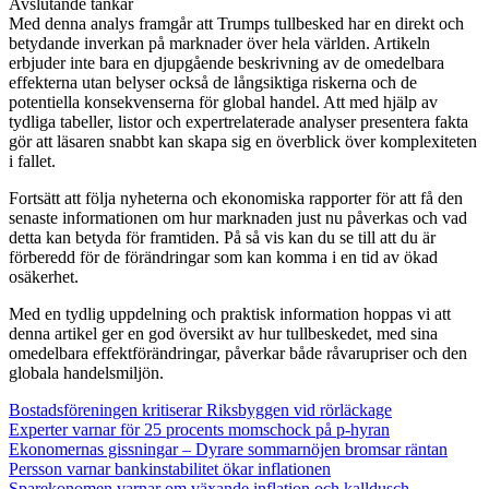
Avslutande tankar
Med denna analys framgår att Trumps tullbesked har en direkt och
betydande inverkan på marknader över hela världen. Artikeln
erbjuder inte bara en djupgående beskrivning av de omedelbara
effekterna utan belyser också de långsiktiga riskerna och de
potentiella konsekvenserna för global handel. Att med hjälp av
tydliga tabeller, listor och expertrelaterade analyser presentera fakta
gör att läsaren snabbt kan skapa sig en överblick över komplexiteten
i fallet.
Fortsätt att följa nyheterna och ekonomiska rapporter för att få den
senaste informationen om hur marknaden just nu påverkas och vad
detta kan betyda för framtiden. På så vis kan du se till att du är
förberedd för de förändringar som kan komma i en tid av ökad
osäkerhet.
Med en tydlig uppdelning och praktisk information hoppas vi att
denna artikel ger en god översikt av hur tullbeskedet, med sina
omedelbara effektförändringar, påverkar både råvarupriser och den
globala handelsmiljön.
Bostadsföreningen kritiserar Riksbyggen vid rörläckage
Experter varnar för 25 procents momschock på p-hyran
Ekonomernas gissningar – Dyrare sommarnöjen bromsar räntan
Persson varnar bankinstabilitet ökar inflationen
Sparekonomen varnar om växande inflation och kalldusch