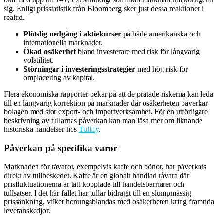
sig. Enligt prisstatistik från Bloomberg sker just dessa reaktioner i
realtid.
Plötslig nedgång i aktiekurser
på både amerikanska och
internationella marknader.
Ökad osäkerhet
bland investerare med risk för långvarig
volatilitet.
Störningar i investeringsstrategier
med hög risk för
omplacering av kapital.
Flera ekonomiska rapporter pekar på att de pratade riskerna kan leda
till en långvarig korrektion på marknader där osäkerheten påverkar
bolagen med stor export- och importverksamhet. För en utförligare
beskrivning av tullarnas påverkan kan man läsa mer om liknande
historiska händelser hos
Tullify
.
Påverkan på specifika varor
Marknaden för råvaror, exempelvis kaffe och bönor, har påverkats
direkt av tullbeskedet. Kaffe är en globalt handlad råvara där
prisfluktuationerna är tätt kopplade till handelsbarriärer och
tullsatser. I det här fallet har tullar bidragit till en slumpmässig
prissänkning, vilket honungsblandas med osäkerheten kring framtida
leveranskedjor.