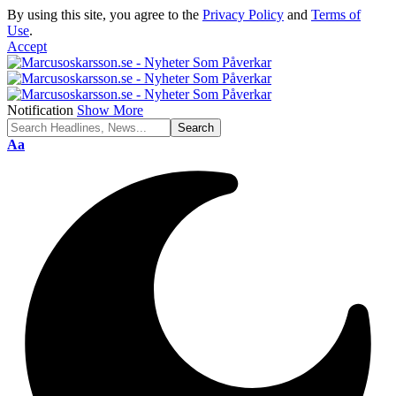
By using this site, you agree to the
Privacy Policy
and
Terms of
Use
.
Accept
Notification
Show More
Font
Aa
Resizer