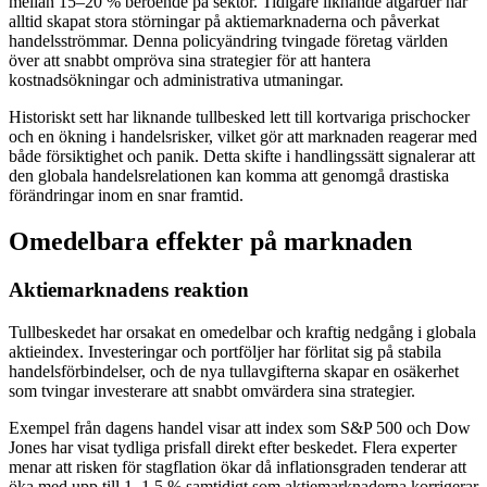
mellan 15–20 % beroende på sektor. Tidigare liknande åtgärder har
alltid skapat stora störningar på aktiemarknaderna och påverkat
handelsströmmar. Denna policyändring tvingade företag världen
över att snabbt ompröva sina strategier för att hantera
kostnadsökningar och administrativa utmaningar.
Historiskt sett har liknande tullbesked lett till kortvariga prischocker
och en ökning i handelsrisker, vilket gör att marknaden reagerar med
både försiktighet och panik. Detta skifte i handlingssätt signalerar att
den globala handelsrelationen kan komma att genomgå drastiska
förändringar inom en snar framtid.
Omedelbara effekter på marknaden
Aktiemarknadens reaktion
Tullbeskedet har orsakat en omedelbar och kraftig nedgång i globala
aktieindex. Investeringar och portföljer har förlitat sig på stabila
handelsförbindelser, och de nya tullavgifterna skapar en osäkerhet
som tvingar investerare att snabbt omvärdera sina strategier.
Exempel från dagens handel visar att index som S&P 500 och Dow
Jones har visat tydliga prisfall direkt efter beskedet. Flera experter
menar att risken för stagflation ökar då inflationsgraden tenderar att
öka med upp till 1–1,5 % samtidigt som aktiemarknaderna korrigerar