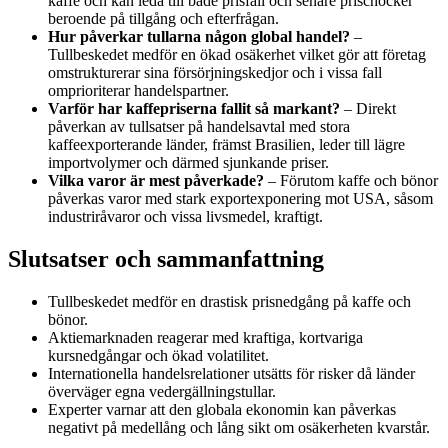
kaffe och kan leda till både prisfall och senare prischocker
beroende på tillgång och efterfrågan.
Hur påverkar tullarna någon global handel?
–
Tullbeskedet medför en ökad osäkerhet vilket gör att företag
omstrukturerar sina försörjningskedjor och i vissa fall
omprioriterar handelspartner.
Varför har kaffepriserna fallit så markant?
– Direkt
påverkan av tullsatser på handelsavtal med stora
kaffeexporterande länder, främst Brasilien, leder till lägre
importvolymer och därmed sjunkande priser.
Vilka varor är mest påverkade?
– Förutom kaffe och bönor
påverkas varor med stark exportexponering mot USA, såsom
industriråvaror och vissa livsmedel, kraftigt.
Slutsatser och sammanfattning
Tullbeskedet medför en drastisk prisnedgång på kaffe och
bönor.
Aktiemarknaden reagerar med kraftiga, kortvariga
kursnedgångar och ökad volatilitet.
Internationella handelsrelationer utsätts för risker då länder
överväger egna vedergällningstullar.
Experter varnar att den globala ekonomin kan påverkas
negativt på medellång och lång sikt om osäkerheten kvarstår.