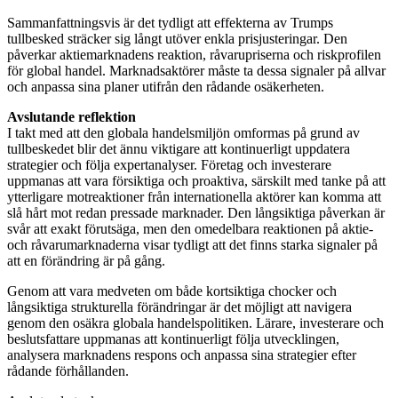
Sammanfattningsvis är det tydligt att effekterna av Trumps
tullbesked sträcker sig långt utöver enkla prisjusteringar. Den
påverkar aktiemarknadens reaktion, råvarupriserna och riskprofilen
för global handel. Marknadsaktörer måste ta dessa signaler på allvar
och anpassa sina planer utifrån den rådande osäkerheten.
Avslutande reflektion
I takt med att den globala handelsmiljön omformas på grund av
tullbeskedet blir det ännu viktigare att kontinuerligt uppdatera
strategier och följa expertanalyser. Företag och investerare
uppmanas att vara försiktiga och proaktiva, särskilt med tanke på att
ytterligare motreaktioner från internationella aktörer kan komma att
slå hårt mot redan pressade marknader. Den långsiktiga påverkan är
svår att exakt förutsäga, men den omedelbara reaktionen på aktie-
och råvarumarknaderna visar tydligt att det finns starka signaler på
att en förändring är på gång.
Genom att vara medveten om både kortsiktiga chocker och
långsiktiga strukturella förändringar är det möjligt att navigera
genom den osäkra globala handelspolitiken. Lärare, investerare och
beslutsfattare uppmanas att kontinuerligt följa utvecklingen,
analysera marknadens respons och anpassa sina strategier efter
rådande förhållanden.