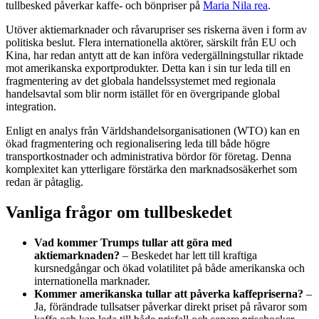
tullbesked påverkar kaffe- och bönpriser på
Maria Nila rea
.
Utöver aktiemarknader och råvarupriser ses riskerna även i form av
politiska beslut. Flera internationella aktörer, särskilt från EU och
Kina, har redan antytt att de kan införa vedergällningstullar riktade
mot amerikanska exportprodukter. Detta kan i sin tur leda till en
fragmentering av det globala handelssystemet med regionala
handelsavtal som blir norm istället för en övergripande global
integration.
Enligt en analys från Världshandelsorganisationen (WTO) kan en
ökad fragmentering och regionalisering leda till både högre
transportkostnader och administrativa bördor för företag. Denna
komplexitet kan ytterligare förstärka den marknadsosäkerhet som
redan är påtaglig.
Vanliga frågor om tullbeskedet
Vad kommer Trumps tullar att göra med
aktiemarknaden?
– Beskedet har lett till kraftiga
kursnedgångar och ökad volatilitet på både amerikanska och
internationella marknader.
Kommer amerikanska tullar att påverka kaffepriserna?
–
Ja, förändrade tullsatser påverkar direkt priset på råvaror som