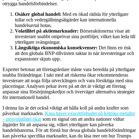
otrygga handelsförbindelser.
Osäker global handel:
Med en ökad rädsla för ytterligare
tullar och vedergällningsåtgärder kan internationella
handelsavtal hotas.
Volatilitet på aktiemarknader:
Börsreaktionerna visar att
investerare snabbt omprövar sina portföljer, vilket kan leda till
ytterligare svängningar.
Långsiktiga ekonomiska konsekvenser:
Det finns en risk
att den globala BNP-tillväxten saktar in när investeringar och
expansioner skjuts upp.
Experter betonar att företagsledare måste vara beredda på ytterligare
snabba förändringar. I takt med att riskerna ökar rekommenderas
investerare att noga följa utvecklingen och vara försiktiga med sina
placeringar. Analysen pekar även på att det är viktigt att företag
anpassar sina försörjningskedjor och överväger alternativa strategier
för internationell handel.
I denna fas är det också viktigt att hålla koll på andra krafter som
påverkar marknaden.
Kina häver exportförbudet på kritiska metaller
– prisvolatilitet ökar
som en signal om att andra nationer vidtar
åtgärder för att anpassa sig, vilket ytterligare kan påverka
handelsbanorna. För att förstå hur dessa globala handelsförändringar
kan påverka specifika marknader, kan du läsa mer om hur Trumps