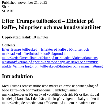
Published: november 21, 2025
Share
SHARE
Efter Trumps tullbesked – Effekter på
kaffe-, bönpriser och marknadsvolatilitet
Uppskattad lästid:
10 minuter
Contents
Efter Trumps tullbesked – Effekter på kaffe-, bönpriser och
marknadsvolatilitet
Introduktion
Bakgrund till
tullbeskedet
Omedelbara effekter på marknaden
Aktiemarknadens
reaktion
Påverkan på specifika varor
Analys av risker och framtida
utsikter
Vanliga frågor om tullbeskedet
Slutsatser och sammanfattning
Introduktion
Med Trumps senaste tullbesked märks en drastisk prisnedgång på
både kaffe- och bönmarknaderna. Samtidigt varnar
marknadsexperter för en ökad volatilitet och risk för osäker global
handel på kort sikt. I den här artikeln går vi igenom bakgrunden till
tullbeskedet, de omedelbara effekterna på aktiemarknaderna och