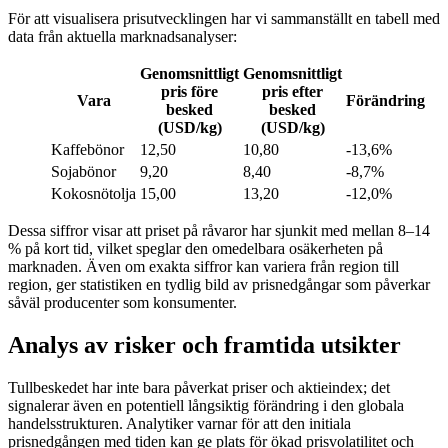
För att visualisera prisutvecklingen har vi sammanställt en tabell med
data från aktuella marknadsanalyser:
Genomsnittligt
Genomsnittligt
pris före
pris efter
Vara
Förändring
besked
besked
(USD/kg)
(USD/kg)
Kaffebönor
12,50
10,80
-13,6%
Sojabönor
9,20
8,40
-8,7%
Kokosnötolja
15,00
13,20
-12,0%
Dessa siffror visar att priset på råvaror har sjunkit med mellan 8–14
% på kort tid, vilket speglar den omedelbara osäkerheten på
marknaden. Även om exakta siffror kan variera från region till
region, ger statistiken en tydlig bild av prisnedgångar som påverkar
såväl producenter som konsumenter.
Analys av risker och framtida utsikter
Tullbeskedet har inte bara påverkat priser och aktieindex; det
signalerar även en potentiell långsiktig förändring i den globala
handelsstrukturen. Analytiker varnar för att den initiala
prisnedgången med tiden kan ge plats för ökad prisvolatilitet och