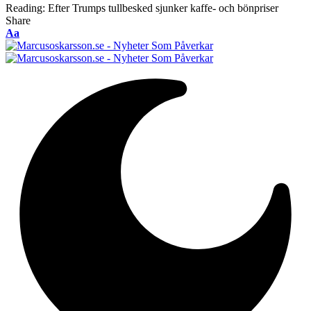
Reading:
Efter Trumps tullbesked sjunker kaffe- och bönpriser
Share
Font
Aa
Resizer