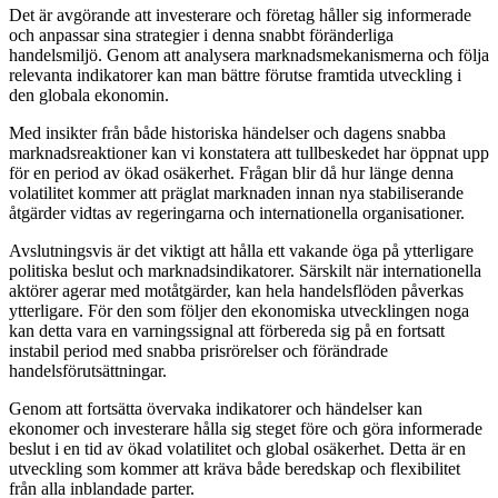
Det är avgörande att investerare och företag håller sig informerade
och anpassar sina strategier i denna snabbt föränderliga
handelsmiljö. Genom att analysera marknadsmekanismerna och följa
relevanta indikatorer kan man bättre förutse framtida utveckling i
den globala ekonomin.
Med insikter från både historiska händelser och dagens snabba
marknadsreaktioner kan vi konstatera att tullbeskedet har öppnat upp
för en period av ökad osäkerhet. Frågan blir då hur länge denna
volatilitet kommer att präglat marknaden innan nya stabiliserande
åtgärder vidtas av regeringarna och internationella organisationer.
Avslutningsvis är det viktigt att hålla ett vakande öga på ytterligare
politiska beslut och marknadsindikatorer. Särskilt när internationella
aktörer agerar med motåtgärder, kan hela handelsflöden påverkas
ytterligare. För den som följer den ekonomiska utvecklingen noga
kan detta vara en varningssignal att förbereda sig på en fortsatt
instabil period med snabba prisrörelser och förändrade
handelsförutsättningar.
Genom att fortsätta övervaka indikatorer och händelser kan
ekonomer och investerare hålla sig steget före och göra informerade
beslut i en tid av ökad volatilitet och global osäkerhet. Detta är en
utveckling som kommer att kräva både beredskap och flexibilitet
från alla inblandade parter.