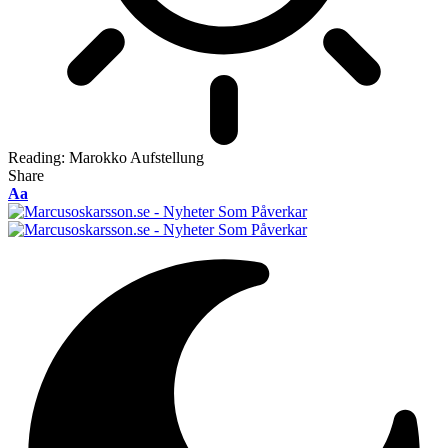
Reading:
Marokko Aufstellung
Share
Font
Aa
Resizer