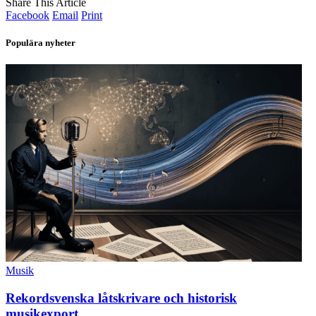
Share This Article
Facebook
Email
Print
Populära nyheter
Musik
Rekordsvenska låtskrivare och historisk
musikexport