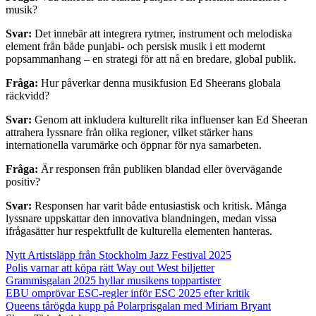
musik?
Svar:
Det innebär att integrera rytmer, instrument och melodiska
element från både punjabi- och persisk musik i ett modernt
popsammanhang – en strategi för att nå en bredare, global publik.
Fråga:
Hur påverkar denna musikfusion Ed Sheerans globala
räckvidd?
Svar:
Genom att inkludera kulturellt rika influenser kan Ed Sheeran
attrahera lyssnare från olika regioner, vilket stärker hans
internationella varumärke och öppnar för nya samarbeten.
Fråga:
Är responsen från publiken blandad eller övervägande
positiv?
Svar:
Responsen har varit både entusiastisk och kritisk. Många
lyssnare uppskattar den innovativa blandningen, medan vissa
ifrågasätter hur respektfullt de kulturella elementen hanteras.
Nytt Artistsläpp från Stockholm Jazz Festival 2025
Polis varnar att köpa rätt Way out West biljetter
Grammisgalan 2025 hyllar musikens toppartister
EBU omprövar ESC-regler inför ESC 2025 efter kritik
Queens tårögda kupp på Polarprisgalan med Miriam Bryant