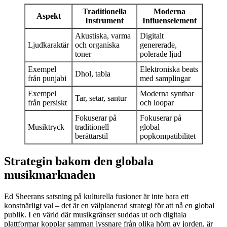
Traditionella
Moderna
Aspekt
Instrument
Influenselement
Akustiska, varma
Digitalt
Ljudkaraktär
och organiska
genererade,
toner
polerade ljud
Exempel
Elektroniska beats
Dhol, tabla
från punjabi
med samplingar
Exempel
Moderna synthar
Tar, setar, santur
från persiskt
och loopar
Fokuserar på
Fokuserar på
Musiktryck
traditionell
global
berättarstil
popkompatibilitet
Strategin bakom den globala
musikmarknaden
Ed Sheerans satsning på kulturella fusioner är inte bara ett
konstnärligt val – det är en välplanerad strategi för att nå en global
publik. I en värld där musikgränser suddas ut och digitala
plattformar kopplar samman lyssnare från olika hörn av jorden, är