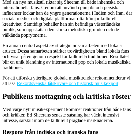
Med sin nya musikstil riktar sig Sheeran till både inhemska och
internationella fans. Genom att använda punjabi och persiska
influenser lockar han de yngre generationerna i Indien och Iran, där
sociala medier och digitala plattformar ofta främjar kulturell
kreativitet. Samtidigt behåller han sin befintliga västerländska
publik, som uppskattar den starka melodiska grunden och de
välkända poprytmerna.
En annan central aspekt av strategin är samarbeten med lokala
artister. Dessa samarbeten stärker trovärdigheten bland lokala fans
och visar på en genuin respekt för kulturella traditioner. Resultatet
blir en unik blandning av internationell pop och lokala musikaliska
traditioner.
För att utforska ytterligare globala musiktrender rekommenderar vi
att läsa
Rekordsvenska låtskrivare och historisk musikexport
.
Publikens mottagning och kritiska röster
Med varje nytt musikexperiment kommer reaktioner från både fans
och kritiker. Ed Sheerans senaste satsning har väckt intensivt
intresse, särskilt inom de kulturellt präglade marknaderna.
Respons från indiska och iranska fans