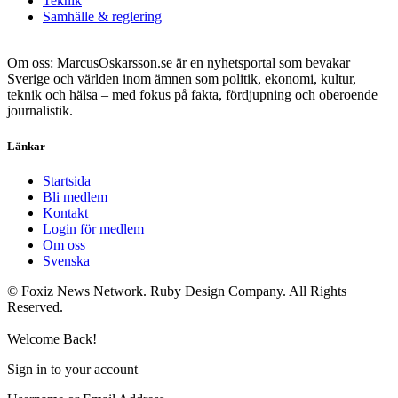
Teknik
Samhälle & reglering
Om oss: MarcusOskarsson.se är en nyhetsportal som bevakar
Sverige och världen inom ämnen som politik, ekonomi, kultur,
teknik och hälsa – med fokus på fakta, fördjupning och oberoende
journalistik.
Länkar
Startsida
Bli medlem
Kontakt
Login för medlem
Om oss
Svenska
© Foxiz News Network. Ruby Design Company. All Rights
Reserved.
Welcome Back!
Sign in to your account