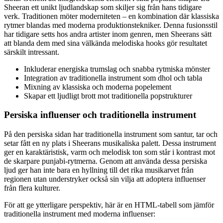
Sheeran ett unikt ljudlandskap som skiljer sig från hans tidigare
verk. Traditionen möter moderniteten – en kombination där klassiska
rytmer blandas med moderna produktionstekniker. Denna fusionsstil
har tidigare setts hos andra artister inom genren, men Sheerans sätt
att blanda dem med sina välkända melodiska hooks gör resultatet
särskilt intressant.
Inkluderar energiska trumslag och snabba rytmiska mönster
Integration av traditionella instrument som dhol och tabla
Mixning av klassiska och moderna popelement
Skapar ett ljudligt brott mot traditionella popstrukturer
Persiska influenser och traditionella instrument
På den persiska sidan har traditionella instrument som santur, tar och
setar fått en ny plats i Sheerans musikaliska palett. Dessa instrument
ger en karaktäristisk, varm och melodisk ton som står i kontrast mot
de skarpare punjabi-rytmerna. Genom att använda dessa persiska
ljud ger han inte bara en hyllning till det rika musikarvet från
regionen utan understryker också sin vilja att adoptera influenser
från flera kulturer.
För att ge ytterligare perspektiv, här är en HTML-tabell som jämför
traditionella instrument med moderna influenser: