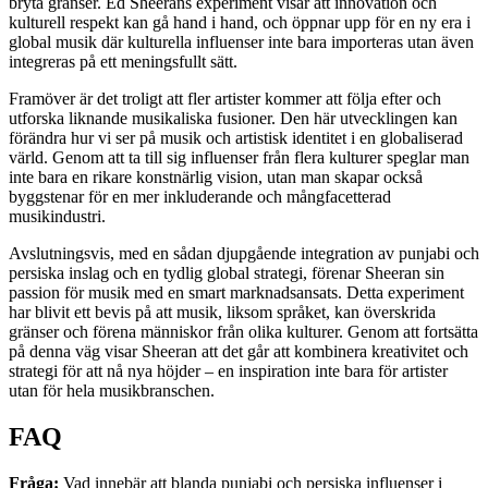
bryta gränser. Ed Sheerans experiment visar att innovation och
kulturell respekt kan gå hand i hand, och öppnar upp för en ny era i
global musik där kulturella influenser inte bara importeras utan även
integreras på ett meningsfullt sätt.
Framöver är det troligt att fler artister kommer att följa efter och
utforska liknande musikaliska fusioner. Den här utvecklingen kan
förändra hur vi ser på musik och artistisk identitet i en globaliserad
värld. Genom att ta till sig influenser från flera kulturer speglar man
inte bara en rikare konstnärlig vision, utan man skapar också
byggstenar för en mer inkluderande och mångfacetterad
musikindustri.
Avslutningsvis, med en sådan djupgående integration av punjabi och
persiska inslag och en tydlig global strategi, förenar Sheeran sin
passion för musik med en smart marknadsansats. Detta experiment
har blivit ett bevis på att musik, liksom språket, kan överskrida
gränser och förena människor från olika kulturer. Genom att fortsätta
på denna väg visar Sheeran att det går att kombinera kreativitet och
strategi för att nå nya höjder – en inspiration inte bara för artister
utan för hela musikbranschen.
FAQ
Fråga:
Vad innebär att blanda punjabi och persiska influenser i