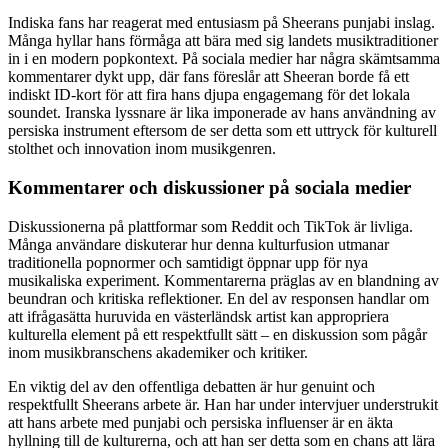
Indiska fans har reagerat med entusiasm på Sheerans punjabi inslag.
Många hyllar hans förmåga att bära med sig landets musiktraditioner
in i en modern popkontext. På sociala medier har några skämtsamma
kommentarer dykt upp, där fans föreslår att Sheeran borde få ett
indiskt ID-kort för att fira hans djupa engagemang för det lokala
soundet. Iranska lyssnare är lika imponerade av hans användning av
persiska instrument eftersom de ser detta som ett uttryck för kulturell
stolthet och innovation inom musikgenren.
Kommentarer och diskussioner på sociala medier
Diskussionerna på plattformar som Reddit och TikTok är livliga.
Många användare diskuterar hur denna kulturfusion utmanar
traditionella popnormer och samtidigt öppnar upp för nya
musikaliska experiment. Kommentarerna präglas av en blandning av
beundran och kritiska reflektioner. En del av responsen handlar om
att ifrågasätta huruvida en västerländsk artist kan appropriera
kulturella element på ett respektfullt sätt – en diskussion som pågår
inom musikbranschens akademiker och kritiker.
En viktig del av den offentliga debatten är hur genuint och
respektfullt Sheerans arbete är. Han har under intervjuer understrukit
att hans arbete med punjabi och persiska influenser är en äkta
hyllning till de kulturerna, och att han ser detta som en chans att lära