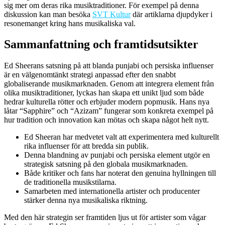
sig mer om deras rika musiktraditioner. För exempel på denna
diskussion kan man besöka
SVT Kultur
där artiklarna djupdyker i
resonemanget kring hans musikaliska val.
Sammanfattning och framtidsutsikter
Ed Sheerans satsning på att blanda punjabi och persiska influenser
är en välgenomtänkt strategi anpassad efter den snabbt
globaliserande musikmarknaden. Genom att integrera element från
olika musiktraditioner, lyckas han skapa ett unikt ljud som både
hedrar kulturella rötter och erbjuder modern popmusik. Hans nya
låtar “Sapphire” och “Azizam” fungerar som konkreta exempel på
hur tradition och innovation kan mötas och skapa något helt nytt.
Ed Sheeran har medvetet valt att experimentera med kulturellt
rika influenser för att bredda sin publik.
Denna blandning av punjabi och persiska element utgör en
strategisk satsning på den globala musikmarknaden.
Både kritiker och fans har noterat den genuina hyllningen till
de traditionella musikstilarna.
Samarbeten med internationella artister och producenter
stärker denna nya musikaliska riktning.
Med den här strategin ser framtiden ljus ut för artister som vågar