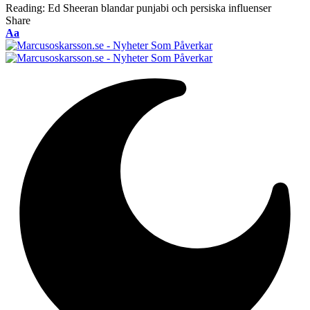
Reading:
Ed Sheeran blandar punjabi och persiska influenser
Share
Font
Aa
Resizer