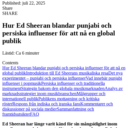
Published: juli 22, 2025
Share
SHARE
Hur Ed Sheeran blandar punjabi och
persiska influenser för att nå en global
publik
Lästid: Ca 6 minuter
Contents
Hur Ed Sheeran blandar punjabi och persiska influenser för att nå en
global publik
Introduktion till Ed Sheerans musikaliska resa
Det nya
experimentet – punjabi och persiska influenser
Vad innebär punjabi
influenser i popmusik
Persiska influenser och traditionella
instrument
Strategin bakom den globala musikmarknaden
Analys av
marknadsstrategier inom musikbranschen
Målgrupper och
internationell publik
Publikens mottagning och kritiska
röster
Respons från indiska och iranska fans
Kommentarer och
diskussioner på sociala medier
Sammanfattning och
framtidsutsikter
FAQ
Ed Sheeran har länge varit känd för sin mångsidighet inom