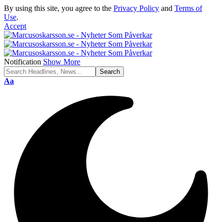
By using this site, you agree to the
Privacy Policy
and
Terms of
Use
.
Accept
Notification
Show More
Font
Aa
Resizer