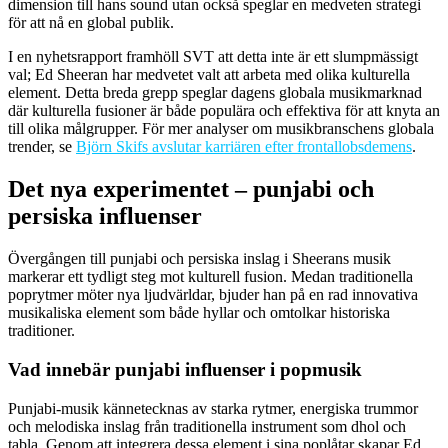
dimension till hans sound utan också speglar en medveten strategi
för att nå en global publik.
I en nyhetsrapport framhöll SVT att detta inte är ett slumpmässigt
val; Ed Sheeran har medvetet valt att arbeta med olika kulturella
element. Detta breda grepp speglar dagens globala musikmarknad
där kulturella fusioner är både populära och effektiva för att knyta an
till olika målgrupper. För mer analyser om musikbranschens globala
trender, se
Björn Skifs avslutar karriären efter frontallobsdemens
.
Det nya experimentet – punjabi och
persiska influenser
Övergången till punjabi och persiska inslag i Sheerans musik
markerar ett tydligt steg mot kulturell fusion. Medan traditionella
poprytmer möter nya ljudvärldar, bjuder han på en rad innovativa
musikaliska element som både hyllar och omtolkar historiska
traditioner.
Vad innebär punjabi influenser i popmusik
Punjabi-musik kännetecknas av starka rytmer, energiska trummor
och melodiska inslag från traditionella instrument som dhol och
tabla. Genom att integrera dessa element i sina poplåtar skapar Ed