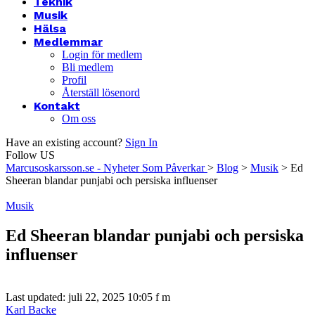
Teknik
Musik
Hälsa
Medlemmar
Login för medlem
Bli medlem
Profil
Återställ lösenord
Kontakt
Om oss
Have an existing account?
Sign In
Follow US
Marcusoskarsson.se - Nyheter Som Påverkar
>
Blog
>
Musik
>
Ed
Sheeran blandar punjabi och persiska influenser
Musik
Ed Sheeran blandar punjabi och persiska
influenser
Last updated: juli 22, 2025 10:05 f m
Karl Backe