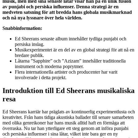
musik, men med sina senaste låtar visar han på en unik fusion
av punjabi och persiska influenser. Denna strategi är en
medveten satsning för att bredda hans globala musikmarknad
och nå nya lyssnare över hela världen.
Snabbinformation:
Ed Sheerans senaste album innehåller tydliga punjabi och
persiska inslag.
Musikexperimentet är en del av en global strategi för att nå en
bredare publik.
Låtarna ”Sapphire” och ”Azizam” innehåller traditionella
instrument och moderna poprytmer.
Flera internationella artister och producenter har varit
involverade i detta projekt.
Introduktion till Ed Sheerans musikaliska
resa
Ed Sheerans karriär har präglats av kontinuerlig experimentlusta och
kreativitet. Från hans tidiga akustiska ballader till senare samarbeten
med olika genreikoner har hans musik alltid haft en förmåga att
överraska. Nu tar han ytterligare ett steg genom att införa punjabi
och persiska influenser i sina låtar, vilket inte bara ger en ny