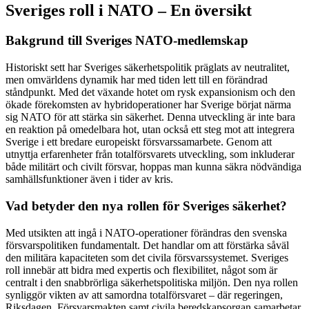
Sveriges roll i NATO – En översikt
Bakgrund till Sveriges NATO-medlemskap
Historiskt sett har Sveriges säkerhetspolitik präglats av neutralitet,
men omvärldens dynamik har med tiden lett till en förändrad
ståndpunkt. Med det växande hotet om rysk expansionism och den
ökade förekomsten av hybridoperationer har Sverige börjat närma
sig NATO för att stärka sin säkerhet. Denna utveckling är inte bara
en reaktion på omedelbara hot, utan också ett steg mot att integrera
Sverige i ett bredare europeiskt försvarssamarbete. Genom att
utnyttja erfarenheter från totalförsvarets utveckling, som inkluderar
både militärt och civilt försvar, hoppas man kunna säkra nödvändiga
samhällsfunktioner även i tider av kris.
Vad betyder den nya rollen för Sveriges säkerhet?
Med utsikten att ingå i NATO-operationer förändras den svenska
försvarspolitiken fundamentalt. Det handlar om att förstärka såväl
den militära kapaciteten som det civila försvarssystemet. Sveriges
roll innebär att bidra med expertis och flexibilitet, något som är
centralt i den snabbrörliga säkerhetspolitiska miljön. Den nya rollen
synliggör vikten av att samordna totalförsvaret – där regeringen,
Riksdagen, Försvarsmakten samt civila beredskapsorgan samarbetar