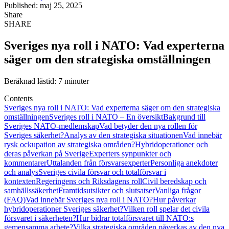
Published: maj 25, 2025
Share
SHARE
Sveriges nya roll i NATO: Vad experterna
säger om den strategiska omställningen
Beräknad lästid: 7 minuter
Contents
Sveriges nya roll i NATO: Vad experterna säger om den strategiska
omställningen
Sveriges roll i NATO – En översikt
Bakgrund till
Sveriges NATO-medlemskap
Vad betyder den nya rollen för
Sveriges säkerhet?
Analys av den strategiska situationen
Vad innebär
rysk ockupation av strategiska områden?
Hybridoperationer och
deras påverkan på Sverige
Experters synpunkter och
kommentarer
Uttalanden från försvarsexperter
Personliga anekdoter
och analys
Sveriges civila försvar och totalförsvar i
kontexten
Regeringens och Riksdagens roll
Civil beredskap och
samhällssäkerhet
Framtidsutsikter och slutsatser
Vanliga frågor
(FAQ)
Vad innebär Sveriges nya roll i NATO?
Hur påverkar
hybridoperationer Sveriges säkerhet?
Vilken roll spelar det civila
försvaret i säkerheten?
Hur bidrar totalförsvaret till NATO:s
gemensamma arbete?
Vilka strategiska områden påverkas av den nya