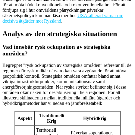
för att möta både konventionella och okonventionella hot. För att
fördjupa sig i hur omvärldens påtryckningar påverkar
säkerhetspolicyn kan man läsa mer hos
USA-allierad varnar om
decisiva åtgärder mot Ryssland
.
Analys av den strategiska situationen
Vad innebär rysk ockupation av strategiska
områden?
Begreppet ”rysk ockupation av strategiska områden” refererar till de
regioner där rysk militär närvaro kan vara avgörande för att utöva
geopolitisk kontroll. Strategiska områden omfattar bland annat
viktiga infrastrukturpunkter, kommunikationsnav samt
energiförsörjningsområden. När ryska styrkor befinner sig i dessa
områden ökar risken för destabilisering i hela regionen. För att
illustrera skillnaderna mellan traditionella militära åtgärder och
hybridkrigsmetoder har vi nedan en jämförelsetabell:
Traditionellt
Aspekt
Hybridkrig
Krig
Territoriell
Påverkansoperationer,