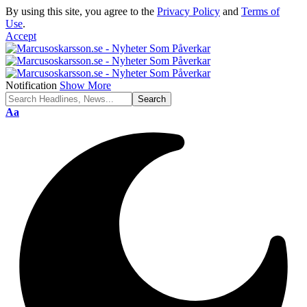
By using this site, you agree to the
Privacy Policy
and
Terms of
Use
.
Accept
Notification
Show More
Font
Aa
Resizer