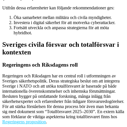
Utifrån dessa erfarenheter kan följande rekommendationer ges:
Öka samarbetet mellan militära och civila myndigheter.
Investera i digital säkerhet för att motverka cyberattacker.
Fortsätt utveckla och anpassa strategierna för att möta
hybridhot.
Sveriges civila försvar och totalförsvar i
kontexten
Regeringens och Riksdagens roll
Regeringen och Riksdagen har en central roll i utformningen av
Sveriges säkerhetspolitik. Deras strategiska beslut om att integrera
Sverige i NATO och att utöka totalförsvaret är baserade på både
internationella överenskommelser och inhemska förutsättningar.
Besluten bygger på omfattande forskning, många inlägg från
säkerhetsexperter och erfarenheter från tidigare försvarsredogörelser.
För att stärka förståelsen för denna process bör även man bekanta
sig med dokument som “Totalförsvaret 2025–2030”. En extern källa
som förklarar de viktiga aspekterna kring totalförsvaret finns hos
Regeringens proposition
.