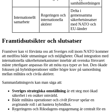
samhällsordningen
Delta i
Regeringen och
gemensamma
Internationellt
internationella
säkerhetsinsatser
samarbete
aktörer
med NATO och
EU-länder
Framtidsutsikter och slutsatser
Framöver kan vi förvänta oss att Sveriges roll inom NATO kommer
att medföra både utmaningar och möjligheter. Ökad integration med
internationella säkerhetsmekanismer innebär att svenska försvaret
måste ytterligare anpassas för att möta nya typer av hot. Den ökade
fokusen på hybridoperationer ställer högre krav på samordning
mellan militära och civila aktörer.
Sammanfattningsvis kan man säga att:
Sveriges strategiska omställning
är ett steg mot ökad
säkerhet i en osäker omvärld.
Både militära operationer och
civilt försvar
spelar en
avgörande roll i att hantera hybridhot.
Regeringens och Riksdagens engagemang är centralt för en