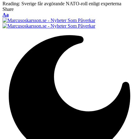
Reading:
Sverige får avgörande NATO-roll enligt experterna
Share
Font
Aa
Resizer