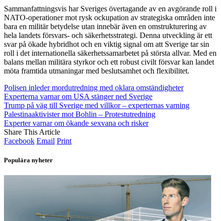
Sammanfattningsvis har Sveriges övertagande av en avgörande roll i
NATO-operationer mot rysk ockupation av strategiska områden inte
bara en militär betydelse utan innebär även en omstrukturering av
hela landets försvars- och säkerhetsstrategi. Denna utveckling är ett
svar på ökade hybridhot och en viktig signal om att Sverige tar sin
roll i det internationella säkerhetssamarbetet på största allvar. Med en
balans mellan militära styrkor och ett robust civilt försvar kan landet
möta framtida utmaningar med beslutsamhet och flexibilitet.
Polisen inleder mordutredning med oklara omständigheter
Experterna varnar om USA stänger ned Sverige
Trump på väg till Sverige med villkor – experternas varning
Palestinaaktivister mot Bohlin – Protestutredning
Experter varnar om ökande sexvana och risker
Share This Article
Facebook
Email
Print
Populära nyheter