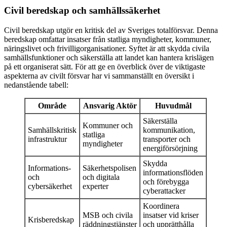
Civil beredskap och samhällssäkerhet
Civil beredskap utgör en kritisk del av Sveriges totalförsvar. Denna
beredskap omfattar insatser från statliga myndigheter, kommuner,
näringslivet och frivilligorganisationer. Syftet är att skydda civila
samhällsfunktioner och säkerställa att landet kan hantera krislägen
på ett organiserat sätt. För att ge en överblick över de viktigaste
aspekterna av civilt försvar har vi sammanställt en översikt i
nedanstående tabell:
Område
Ansvarig Aktör
Huvudmål
Säkerställa
Kommuner och
Samhällskritisk
kommunikation,
statliga
infrastruktur
transporter och
myndigheter
energiförsörjning
Skydda
Informations-
Säkerhetspolisen
informationsflöden
och
och digitala
och förebygga
cybersäkerhet
experter
cyberattacker
Koordinera
MSB och civila
insatser vid kriser
Krisberedskap
räddningstjänster
och upprätthålla