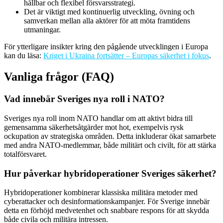
hållbar och flexibel försvarsstrategi.
Det är viktigt med kontinuerlig utveckling, övning och
samverkan mellan alla aktörer för att möta framtidens
utmaningar.
För ytterligare insikter kring den pågående utvecklingen i Europa
kan du läsa:
Kriget i Ukraina fortsätter – Europas säkerhet i fokus
.
Vanliga frågor (FAQ)
Vad innebär Sveriges nya roll i NATO?
Sveriges nya roll inom NATO handlar om att aktivt bidra till
gemensamma säkerhetsåtgärder mot hot, exempelvis rysk
ockupation av strategiska områden. Detta inkluderar ökat samarbete
med andra NATO-medlemmar, både militärt och civilt, för att stärka
totalförsvaret.
Hur påverkar hybridoperationer Sveriges säkerhet?
Hybridoperationer kombinerar klassiska militära metoder med
cyberattacker och desinformationskampanjer. För Sverige innebär
detta en förhöjd medvetenhet och snabbare respons för att skydda
både civila och militära intressen.