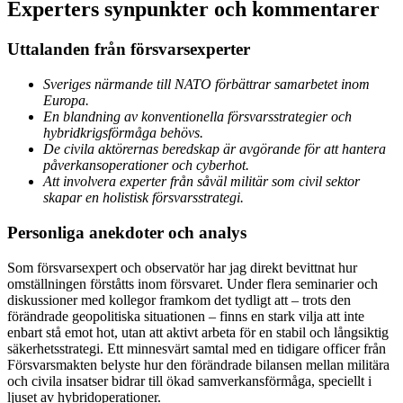
Experters synpunkter och kommentarer
Uttalanden från försvarsexperter
Sveriges närmande till NATO förbättrar samarbetet inom
Europa.
En blandning av konventionella försvarsstrategier och
hybridkrigsförmåga behövs.
De civila aktörernas beredskap är avgörande för att hantera
påverkansoperationer och cyberhot.
Att involvera experter från såväl militär som civil sektor
skapar en holistisk försvarsstrategi.
Personliga anekdoter och analys
Som försvarsexpert och observatör har jag direkt bevittnat hur
omställningen förståtts inom försvaret. Under flera seminarier och
diskussioner med kollegor framkom det tydligt att – trots den
förändrade geopolitiska situationen – finns en stark vilja att inte
enbart stå emot hot, utan att aktivt arbeta för en stabil och långsiktig
säkerhetsstrategi. Ett minnesvärt samtal med en tidigare officer från
Försvarsmakten belyste hur den förändrade bilansen mellan militära
och civila insatser bidrar till ökad samverkansförmåga, speciellt i
ljuset av hybridoperationer.