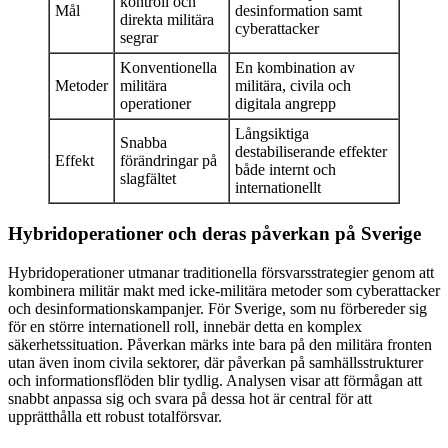
kontroll och
Mål
desinformation samt
direkta militära
cyberattacker
segrar
Konventionella
En kombination av
Metoder
militära
militära, civila och
operationer
digitala angrepp
Långsiktiga
Snabba
destabiliserande effekter
Effekt
förändringar på
både internt och
slagfältet
internationellt
Hybridoperationer och deras påverkan på Sverige
Hybridoperationer utmanar traditionella försvarsstrategier genom att
kombinera militär makt med icke-militära metoder som cyberattacker
och desinformationskampanjer. För Sverige, som nu förbereder sig
för en större internationell roll, innebär detta en komplex
säkerhetssituation. Påverkan märks inte bara på den militära fronten
utan även inom civila sektorer, där påverkan på samhällsstrukturer
och informationsflöden blir tydlig. Analysen visar att förmågan att
snabbt anpassa sig och svara på dessa hot är central för att
upprätthålla ett robust totalförsvar.