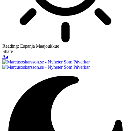
Reading:
Espanja Maajoukkue
Share
Font
Aa
Resizer