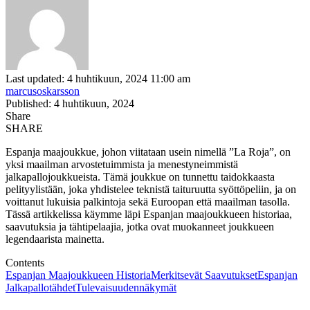
Last updated: 4 huhtikuun, 2024 11:00 am
marcusoskarsson
Published: 4 huhtikuun, 2024
Share
SHARE
Espanja maajoukkue, johon viitataan usein nimellä ”La Roja”, on
yksi maailman arvostetuimmista ja menestyneimmistä
jalkapallojoukkueista. Tämä joukkue on tunnettu taidokkaasta
pelityylistään, joka yhdistelee teknistä taituruutta syöttöpeliin, ja on
voittanut lukuisia palkintoja sekä Euroopan että maailman tasolla.
Tässä artikkelissa käymme läpi Espanjan maajoukkueen historiaa,
saavutuksia ja tähtipelaajia, jotka ovat muokanneet joukkueen
legendaarista mainetta.
Contents
Espanjan Maajoukkueen Historia
Merkitsevät Saavutukset
Espanjan
Jalkapallotähdet
Tulevaisuudennäkymät