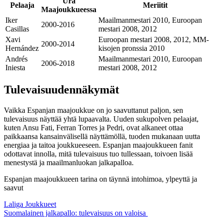
Ura
Pelaaja
Meriitit
Maajoukkueessa
Iker
Maailmanmestari 2010, Euroopan
2000-2016
Casillas
mestari 2008, 2012
Xavi
Euroopan mestari 2008, 2012, MM-
2000-2014
Hernández
kisojen pronssia 2010
Andrés
Maailmanmestari 2010, Euroopan
2006-2018
Iniesta
mestari 2008, 2012
Tulevaisuudennäkymät
Vaikka Espanjan maajoukkue on jo saavuttanut paljon, sen
tulevaisuus näyttää yhtä lupaavalta. Uuden sukupolven pelaajat,
kuten Ansu Fati, Ferran Torres ja Pedri, ovat alkaneet ottaa
paikkaansa kansainvälisellä näyttämöllä, tuoden mukanaan uutta
energiaa ja taitoa joukkueeseen. Espanjan maajoukkueen fanit
odottavat innolla, mitä tulevaisuus tuo tullessaan, toivoen lisää
menestystä ja maailmanluokan jalkapalloa.
Espanjan maajoukkueen tarina on täynnä intohimoa, ylpeyttä ja
saavut
Laliga Joukkueet
Suomalainen jalkapallo: tulevaisuus on valoisa