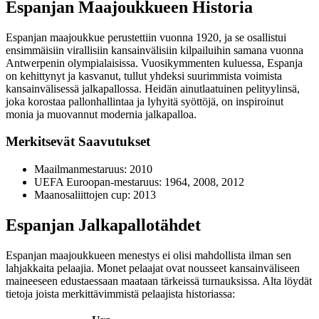
Espanjan Maajoukkueen Historia
Espanjan maajoukkue perustettiin vuonna 1920, ja se osallistui
ensimmäisiin virallisiin kansainvälisiin kilpailuihin samana vuonna
Antwerpenin olympialaisissa. Vuosikymmenten kuluessa, Espanja
on kehittynyt ja kasvanut, tullut yhdeksi suurimmista voimista
kansainvälisessä jalkapallossa. Heidän ainutlaatuinen pelityylinsä,
joka korostaa pallonhallintaa ja lyhyitä syöttöjä, on inspiroinut
monia ja muovannut modernia jalkapalloa.
Merkitsevät Saavutukset
Maailmanmestaruus: 2010
UEFA Euroopan-mestaruus: 1964, 2008, 2012
Maanosaliittojen cup: 2013
Espanjan Jalkapallotähdet
Espanjan maajoukkueen menestys ei olisi mahdollista ilman sen
lahjakkaita pelaajia. Monet pelaajat ovat nousseet kansainväliseen
maineeseen edustaessaan maataan tärkeissä turnauksissa. Alta löydät
tietoja joista merkittävimmistä pelaajista historiassa: