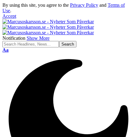
By using this site, you agree to the
Privacy Policy
and
Terms of
Use
.
Accept
Notification
Show More
Font
Aa
Resizer