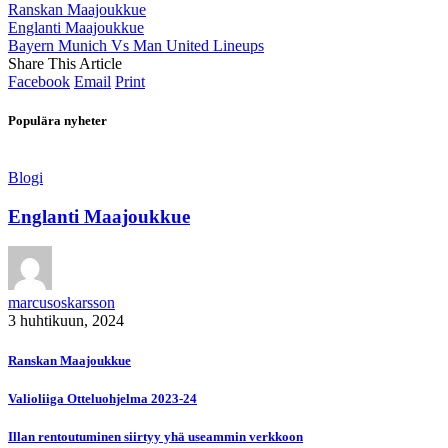
Ranskan Maajoukkue
Englanti Maajoukkue
Bayern Munich Vs Man United Lineups
Share This Article
Facebook
Email
Print
Populära nyheter
Blogi
Englanti Maajoukkue
marcusoskarsson
3 huhtikuun, 2024
Ranskan Maajoukkue
Valioliiga Otteluohjelma 2023-24
Illan rentoutuminen siirtyy yhä useammin verkkoon