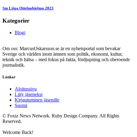
Sm Liiga Otteluohjelma 2023
Kategorier
Blogi
Om oss: MarcusOskarsson.se är en nyhetsportal som bevakar
Sverige och världen inom ämnen som politik, ekonomi, kultur,
teknik och hälsa – med fokus på fakta, fördjupning och oberoende
journalistik.
Länkar
Aloitussivu
Liity jäseneksi
Kirjautuminen jäsenille
Suomi
© Foxiz News Network. Ruby Design Company. All Rights
Reserved.
Welcome Back!