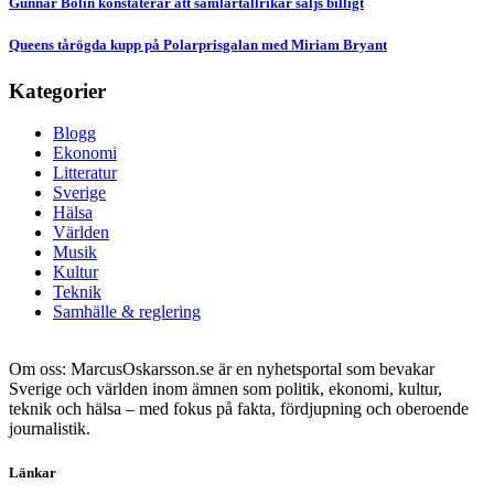
Gunnar Bolin konstaterar att samlartallrikar säljs billigt
Queens tårögda kupp på Polarprisgalan med Miriam Bryant
Kategorier
Blogg
Ekonomi
Litteratur
Sverige
Hälsa
Världen
Musik
Kultur
Teknik
Samhälle & reglering
Om oss: MarcusOskarsson.se är en nyhetsportal som bevakar
Sverige och världen inom ämnen som politik, ekonomi, kultur,
teknik och hälsa – med fokus på fakta, fördjupning och oberoende
journalistik.
Länkar