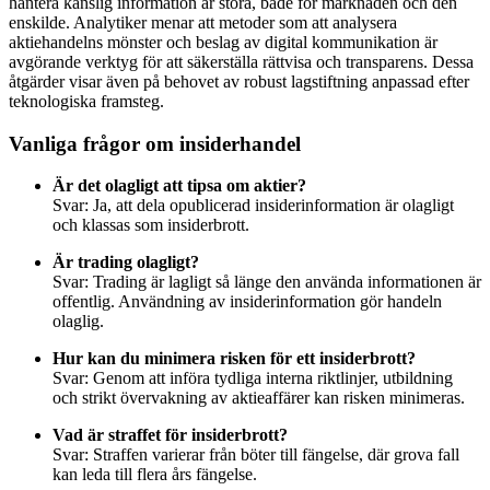
hantera känslig information är stora, både för marknaden och den
enskilde. Analytiker menar att metoder som att analysera
aktiehandelns mönster och beslag av digital kommunikation är
avgörande verktyg för att säkerställa rättvisa och transparens. Dessa
åtgärder visar även på behovet av robust lagstiftning anpassad efter
teknologiska framsteg.
Vanliga frågor om insiderhandel
Är det olagligt att tipsa om aktier?
Svar: Ja, att dela opublicerad insiderinformation är olagligt
och klassas som insiderbrott.
Är trading olagligt?
Svar: Trading är lagligt så länge den använda informationen är
offentlig. Användning av insiderinformation gör handeln
olaglig.
Hur kan du minimera risken för ett insiderbrott?
Svar: Genom att införa tydliga interna riktlinjer, utbildning
och strikt övervakning av aktieaffärer kan risken minimeras.
Vad är straffet för insiderbrott?
Svar: Straffen varierar från böter till fängelse, där grova fall
kan leda till flera års fängelse.