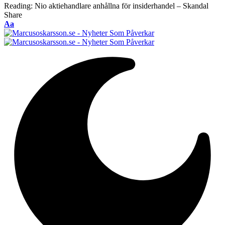
Reading:
Nio aktiehandlare anhållna för insiderhandel – Skandal
Share
Font
Aa
Resizer