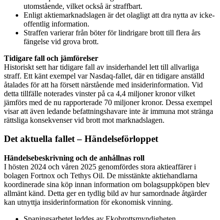
utomstående, vilket också är straffbart.
Enligt aktiemarknadslagen är det olagligt att dra nytta av icke-
offentlig information.
Straffen varierar från böter för lindrigare brott till flera års
fängelse vid grova brott.
Tidigare fall och jämförelser
Historiskt sett har tidigare fall av insiderhandel lett till allvarliga
straff. Ett känt exempel var Nasdaq-fallet, där en tidigare anställd
åtalades för att ha försett närstående med insiderinformation. Vid
detta tillfälle noterades vinster på ca 4,4 miljoner kronor vilket
jämförs med de nu rapporterade 70 miljoner kronor. Dessa exempel
visar att även ledande befattningshavare inte är immuna mot stränga
rättsliga konsekvenser vid brott mot marknadslagen.
Det aktuella fallet – Händelseförloppet
Händelsebeskrivning och de anhållnas roll
I hösten 2024 och våren 2025 genomfördes stora aktieaffärer i
bolagen Fortnox och Tethys Oil. De misstänkte aktiehandlarna
koordinerade sina köp innan information om bolagsuppköpen blev
allmänt känd. Detta ger en tydlig bild av hur samordnade åtgärder
kan utnyttja insiderinformation för ekonomisk vinning.
Spaningsarbetet leddes av Ekobrottsmyndigheten.