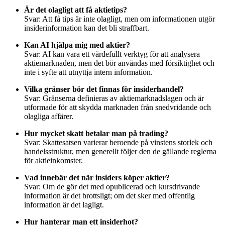
Är det olagligt att få aktietips?
Svar: Att få tips är inte olagligt, men om informationen utgör
insiderinformation kan det bli straffbart.
Kan AI hjälpa mig med aktier?
Svar: AI kan vara ett värdefullt verktyg för att analysera
aktiemarknaden, men det bör användas med försiktighet och
inte i syfte att utnyttja intern information.
Vilka gränser bör det finnas för insiderhandel?
Svar: Gränserna definieras av aktiemarknadslagen och är
utformade för att skydda marknaden från snedvridande och
olagliga affärer.
Hur mycket skatt betalar man på trading?
Svar: Skattesatsen varierar beroende på vinstens storlek och
handelsstruktur, men generellt följer den de gällande reglerna
för aktieinkomster.
Vad innebär det när insiders köper aktier?
Svar: Om de gör det med opublicerad och kursdrivande
information är det brottsligt; om det sker med offentlig
information är det lagligt.
Hur hanterar man ett insiderhot?