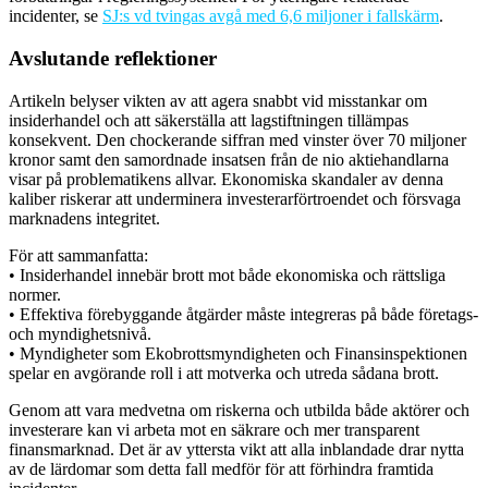
incidenter, se
SJ:s vd tvingas avgå med 6,6 miljoner i fallskärm
.
Avslutande reflektioner
Artikeln belyser vikten av att agera snabbt vid misstankar om
insiderhandel och att säkerställa att lagstiftningen tillämpas
konsekvent. Den chockerande siffran med vinster över 70 miljoner
kronor samt den samordnade insatsen från de nio aktiehandlarna
visar på problematikens allvar. Ekonomiska skandaler av denna
kaliber riskerar att underminera investerarförtroendet och försvaga
marknadens integritet.
För att sammanfatta:
• Insiderhandel innebär brott mot både ekonomiska och rättsliga
normer.
• Effektiva förebyggande åtgärder måste integreras på både företags-
och myndighetsnivå.
• Myndigheter som Ekobrottsmyndigheten och Finansinspektionen
spelar en avgörande roll i att motverka och utreda sådana brott.
Genom att vara medvetna om riskerna och utbilda både aktörer och
investerare kan vi arbeta mot en säkrare och mer transparent
finansmarknad. Det är av yttersta vikt att alla inblandade drar nytta
av de lärdomar som detta fall medför för att förhindra framtida