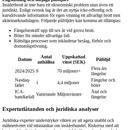
Insiderbrott är inte bara ett ekonomiskt problem utan även ett
juridiskt. Enligt svensk lag är det att nyttja icke-offentlig och
kursdrivande information för egen vinning ett allvarligt brott mot
aktiemarknadslagen. Följande påföljder kan komma att tillämpas:
Fängelsestraff upp till sex år vid grova brott.
Böter för mindre allvarliga fall.
Rättsliga processer som inkluderar beslag, förhör och
domstolsprövning.
Antal
Uppskattad
Datum
Påföljd
anhållna
vinst (SEK)
Flera års
2024/2025
9
70 miljoner+
fängelse
Nasdaq-
Fängelse och
1
4,4 miljoner
fallet
böter
ICA-
Åtal och
Varierande
Miljonvinster
handlarfall
fängelse
Expertutlåtanden och juridiska analyser
Juridiska experter understryker vikten av att agera snabbt och
målmedvetet vid misstankar om insiderhandel. Riskerna med att