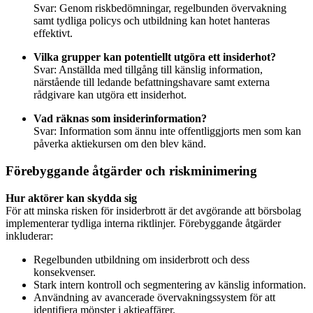
Svar: Genom riskbedömningar, regelbunden övervakning
samt tydliga policys och utbildning kan hotet hanteras
effektivt.
Vilka grupper kan potentiellt utgöra ett insiderhot?
Svar: Anställda med tillgång till känslig information,
närstående till ledande befattningshavare samt externa
rådgivare kan utgöra ett insiderhot.
Vad räknas som insiderinformation?
Svar: Information som ännu inte offentliggjorts men som kan
påverka aktiekursen om den blev känd.
Förebyggande åtgärder och riskminimering
Hur aktörer kan skydda sig
För att minska risken för insiderbrott är det avgörande att börsbolag
implementerar tydliga interna riktlinjer. Förebyggande åtgärder
inkluderar:
Regelbunden utbildning om insiderbrott och dess
konsekvenser.
Stark intern kontroll och segmentering av känslig information.
Användning av avancerade övervakningssystem för att
identifiera mönster i aktieaffärer.