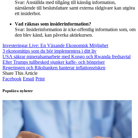
Svar: Anställda med tillgång till känslig information,
närstående till beslutsfattare samt externa rådgivare kan utgöra
ett insiderhot.
Vad räknas som insiderinformation?
Svar: Insiderinformation är icke-offentlig information som, om
den blev känd, kan påverka aktiekursen.
Investeringar Live: En Växande Ekonomisk Möjlighet
3 ekonomitips som du bör implementera i ditt liv
USA säkrar mineralsamarbete med Kongo och Rwanda fredsavtal
Efter Trumps tullbesked sjunker kaffe- och bönpriser
Regeringen och Riksbanken hanterar inflationsrisken
Share This Article
Facebook
Email
Print
Populära nyheter