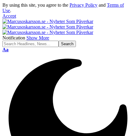
By using this site, you agree to the
Privacy Policy
and
Terms of
Use
.
Accept
Notification
Show More
Font
Aa
Resizer