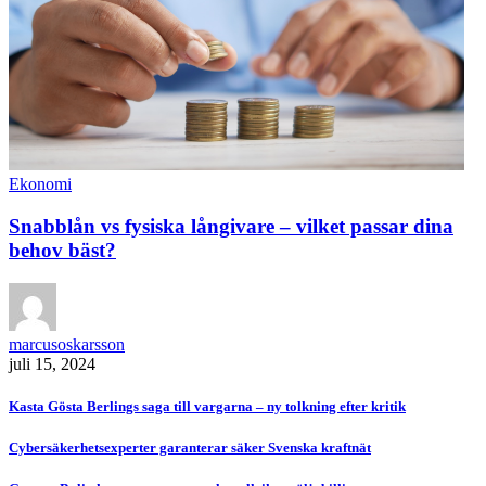
Ekonomi
Snabblån vs fysiska långivare – vilket passar dina
behov bäst?
marcusoskarsson
juli 15, 2024
Kasta Gösta Berlings saga till vargarna – ny tolkning efter kritik
Cybersäkerhetsexperter garanterar säker Svenska kraftnät