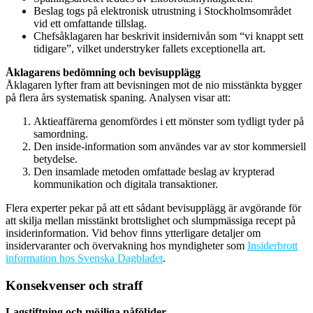
Beslag togs på elektronisk utrustning i Stockholmsområdet
vid ett omfattande tillslag.
Chefsåklagaren har beskrivit insidernivån som “vi knappt sett
tidigare”, vilket understryker fallets exceptionella art.
Åklagarens bedömning och bevisupplägg
Åklagaren lyfter fram att bevisningen mot de nio misstänkta bygger
på flera års systematisk spaning. Analysen visar att:
Aktieaffärerna genomfördes i ett mönster som tydligt tyder på
samordning.
Den inside-information som användes var av stor kommersiell
betydelse.
Den insamlade metoden omfattade beslag av krypterad
kommunikation och digitala transaktioner.
Flera experter pekar på att ett sådant bevisupplägg är avgörande för
att skilja mellan misstänkt brottslighet och slumpmässiga recept på
insiderinformation. Vid behov finns ytterligare detaljer om
insidervaranter och övervakning hos myndigheter som
Insiderbrott
information hos Svenska Dagbladet
.
Konsekvenser och straff
Lagstiftning och möjliga påföljder