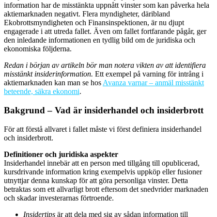
information har de misstänkta uppnått vinster som kan påverka hela
aktiemarknaden negativt. Flera myndigheter, däribland
Ekobrottsmyndigheten och Finansinspektionen, är nu djupt
engagerade i att utreda fallet. Även om fallet fortfarande pågår, ger
den inledande informationen en tydlig bild om de juridiska och
ekonomiska följderna.
Redan i början av artikeln bör man notera vikten av att identifiera
misstänkt insiderinformation.
Ett exempel på varning för intrång i
aktiemarknaden kan man se hos
Avanza varnar – anmäl misstänkt
beteende, säkra ekonomi
.
Bakgrund – Vad är insiderhandel och insiderbrott
För att förstå allvaret i fallet måste vi först definiera insiderhandel
och insiderbrott.
Definitioner och juridiska aspekter
Insiderhandel innebär att en person med tillgång till opublicerad,
kursdrivande information kring exempelvis uppköp eller fusioner
utnyttjar denna kunskap för att göra personliga vinster. Detta
betraktas som ett allvarligt brott eftersom det snedvrider marknaden
och skadar investerarnas förtroende.
Insidertips
är att dela med sig av sådan information till