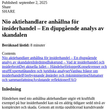
Published: september 2, 2025
Share
SHARE
Nio aktiehandlare anhållna för
insiderhandel – En djupgående analys av
skandalen
Beräknad lästid:
8 minuter
Contents
Nio aktiehandlare anhållna för insiderhandel – En djupgående
analys av skandalen
Inledning
Bakgrund – Vad är insiderhandel och
insiderbrott
Det aktuella fallet – Händelseförloppet
Konsekvenser och
straff
Expertutlåtanden och juridiska analyser
Vanliga frågor om
insiderhandel
Förebyggande åtgärder och riskminimering
Slutsatser
och sammanfattning
Avslutande reflektioner
FAQ
Inledning
Händelsen med nio anhållna aktiehandlare utgör ett kraftfullt
exempel på hur insiderhandel kan nå en aldrig tidigare sedd nivå av
komplexitet och skada. Genom att nyttja opublicerad kursdrivande