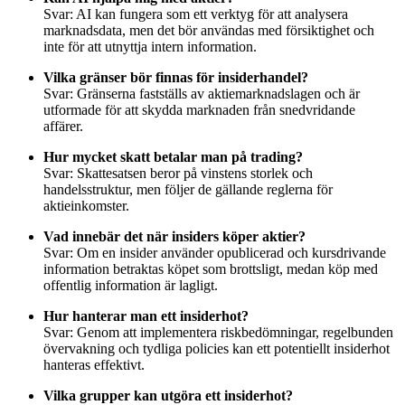
Svar: AI kan fungera som ett verktyg för att analysera
marknadsdata, men det bör användas med försiktighet och
inte för att utnyttja intern information.
Vilka gränser bör finnas för insiderhandel?
Svar: Gränserna fastställs av aktiemarknadslagen och är
utformade för att skydda marknaden från snedvridande
affärer.
Hur mycket skatt betalar man på trading?
Svar: Skattesatsen beror på vinstens storlek och
handelsstruktur, men följer de gällande reglerna för
aktieinkomster.
Vad innebär det när insiders köper aktier?
Svar: Om en insider använder opublicerad och kursdrivande
information betraktas köpet som brottsligt, medan köp med
offentlig information är lagligt.
Hur hanterar man ett insiderhot?
Svar: Genom att implementera riskbedömningar, regelbunden
övervakning och tydliga policies kan ett potentiellt insiderhot
hanteras effektivt.
Vilka grupper kan utgöra ett insiderhot?