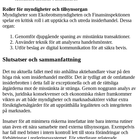
Roller för myndigheter och tillsynsorgan
Myndigheter som Ekobrottsmyndigheten och Finansinspektionen
spelar en kritisk roll i att upptäcka och utreda insiderhandel. Dessa
organ:
Genomför djupgående spaning av misstänkta transaktioner.
Använder teknik för att analysera handelsmönster.
Utför beslag av digital kommunikation för att säkra bevis.
Slutsatser och sammanfattning
Det nu aktuella fallet med nio anhållna aktiehandlare visar på den
höga risk som insiderhandel medför. Det är tydligt att de omfattande
insiderbrotten i detta fall är exceptionella och att de rättsliga
åtgärderna mot de misstänkta är stränga. Genom noggrann analys av
bevis, juridiska konsekvenser och ekonomiska risker framkommer
vikten av att både myndigheter och marknadsaktörer vidtar extra
försiktighetsåtgärder för att upprätthålla legaliteten och integriteten
på marknaden.
Insatser för att minimera riskerna innefattar inte bara interna rutiner
utan även ett nära samarbete med externa tillsynsorgan. Exempelvis
har fall med brister i intern kontroll lett till stora förändringar och
förbättringar i regleringssystemet. För ytterligare relaterade