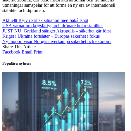
utmaningar samspelar för att forma en ny era av internationell
stabilitet och diplomati.
Aktuellt Kyiv i kritisk situation med bakållshot
USA varnar om krigsfartyg och drönare hotar stabilitet
JUST NU: Grekland stänger Akropolis – säkerhet går först
Kriget i Ukraina fortsätter – Europas säkerhet i fokus
Ny rapport visar Norges inverkan på säkerhet och ekonomi
Share This Article
Facebook
Email
Print
Populära nyheter