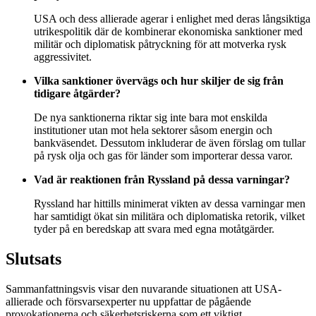
USA och dess allierade agerar i enlighet med deras långsiktiga
utrikespolitik där de kombinerar ekonomiska sanktioner med
militär och diplomatisk påtryckning för att motverka rysk
aggressivitet.
Vilka sanktioner övervägs och hur skiljer de sig från
tidigare åtgärder?
De nya sanktionerna riktar sig inte bara mot enskilda
institutioner utan mot hela sektorer såsom energin och
bankväsendet. Dessutom inkluderar de även förslag om tullar
på rysk olja och gas för länder som importerar dessa varor.
Vad är reaktionen från Ryssland på dessa varningar?
Ryssland har hittills minimerat vikten av dessa varningar men
har samtidigt ökat sin militära och diplomatiska retorik, vilket
tyder på en beredskap att svara med egna motåtgärder.
Slutsats
Sammanfattningsvis visar den nuvarande situationen att USA-
allierade och försvarsexperter nu uppfattar de pågående
provokationerna och säkerhetsriskerna som ett viktigt