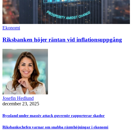
Ekonomi
Riksbanken höjer räntan vid inflationsuppgång
Josefin Hedlund
december 23, 2025
Ryssland under massiv attack guvernör rapporterar skador
Riksbankschefen varnar om snabba räntehöjningar i ekonomi