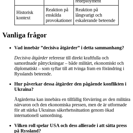
redeployment
Reaktion på
Reaktion på
Historisk
enskilda
långvarigt och
kontext
provokationer
eskalerande beteende
Vanliga frågor
Vad innebär ”decisiva åtgärder” i detta sammanhang?
Decisiva åtgärder
refererar till direkt kraftfulla och
samordnade påtryckningar – både militärt, ekonomiskt och
diplomatiskt – som syftar till att tvinga fram en förändring i
Rysslands beteende.
Hur påverkar dessa åtgärder den pågående konflikten i
Ukraina?
Åtgärderna kan innebära en tillfällig förvärring av den militära
närvaron och den ekonomiska pressen, men de är utformade
för att stärka Ukrainas säkerhetssituation genom ökad
internationell samordning.
Vilken roll spelar USA och dess allierade i att sätta press
på Ryssland?