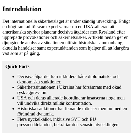
Introduktion
Det internationella säkerhetsläget är under ständig utveckling. Enligt
en högt rankad försvarsexpert varnar nu en USA-allierad att
amerikanska styrkor planerar decisiva åtgärder mot Ryssland efter
upprepade provokationer och säkerhetsrisker. Artikeln nedan ger en
djupgående analys av situationen utifrån historiska sammanhang,
aktuella händelser samt expertutlåtanden som hjälper till att klargöra
vad som är på gång.
Quick Facts
Decisiva åtgärder kan inkludera både diplomatiska och
ekonomiska sanktioner.
Säkerhetssituationen i Ukraina har försämrats med ökad
rysk aggression.
USA och deras allierade koordinerar insatserna noga men
vill undvika direkt militär konfrontation.
Historiska sanktioner har liknande mönster men nu med en
förändrad dynamik.
Flera nyckelkällor, inklusive SVT och EU-
pressmeddelanden, bekräftar den senaste utvecklingen.