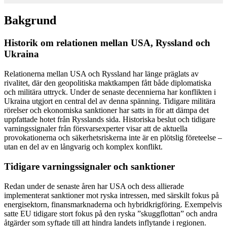
Bakgrund
Historik om relationen mellan USA, Ryssland och
Ukraina
Relationerna mellan USA och Ryssland har länge präglats av
rivalitet, där den geopolitiska maktkampen fått både diplomatiska
och militära uttryck. Under de senaste decennierna har konflikten i
Ukraina utgjort en central del av denna spänning. Tidigare militära
rörelser och ekonomiska sanktioner har satts in för att dämpa det
uppfattade hotet från Rysslands sida. Historiska beslut och tidigare
varningssignaler från försvarsexperter visar att de aktuella
provokationerna och säkerhetsriskerna inte är en plötslig företeelse –
utan en del av en långvarig och komplex konflikt.
Tidigare varningssignaler och sanktioner
Redan under de senaste åren har USA och dess allierade
implementerat sanktioner mot ryska intressen, med särskilt fokus på
energisektorn, finansmarknaderna och hybridkrigföring. Exempelvis
satte EU tidigare stort fokus på den ryska ”skuggflottan” och andra
åtgärder som syftade till att hindra landets inflytande i regionen.