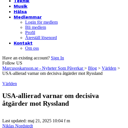
Teknik
Musik
Hälsa
Medlemmar
Login för medlem
Bli medlem
Profil
Återställ lösenord
Kontakt
Om oss
Have an existing account?
Sign In
Follow US
Marcusoskarsson.se - Nyheter Som Påverkar
>
Blog
>
Världen
>
USA-allierad varnar om decisiva åtgärder mot Ryssland
Världen
USA-allierad varnar om decisiva
åtgärder mot Ryssland
Last updated: maj 21, 2025 10:04 f m
Niklas Nordstedt