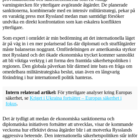
varningstecken för ytterligare avgörande åtgärder. De planerade
sanktionerna, kombinerade med en intensiv militärstrategi, pekar på
en varaktig press mot Ryssland medan man samtidigt försöker
undvika en direkt konfrontation som kan eskalera konflikten
ytterligare.
Som expert i området är min bedömning att det internationella läget
är på väg in i en mer polariserad fas där diplomati och straffåtgärder
måste balanseras noggrant. Omfördelningen av amerikanska styrkor
mot Ryssland och det ökade ekonomiska trycket kommer sannolikt
att bli viktiga verktyg i att forma den framtida säkerhetspolitiken i
regionen. Den globala påverkan blir därmed inte bara en fråga om
omedelbara militärstrategiska beslut, utan även en långvarig
förändring i hur internationell politik hanteras.
Intern relaterad artikel:
För ytterligare analyser kring Europas
säkerhet, se
Kriget i Ukraina fortsätter – Europas säkerhet i
fokus
.
Det är tydligt att medan de ekonomiska sanktionerna och
diplomatiska initiativen fortsätter att utvecklas, visar de kommande
veckorna hur effektivt dessa åtgärder blir i att motverka Rysslands
aggressiva beteende. Den internationella säkerhetspolitiken står inför