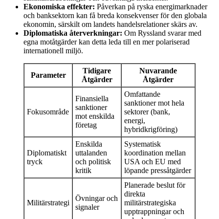
Ekonomiska effekter:
Påverkan på ryska energimarknader
och banksektorn kan få breda konsekvenser för den globala
ekonomin, särskilt om landets handelsrelationer skärs av.
Diplomatiska återverkningar:
Om Ryssland svarar med
egna motåtgärder kan detta leda till en mer polariserad
internationell miljö.
Tidigare
Nuvarande
Parameter
Åtgärder
Åtgärder
Omfattande
Finansiella
sanktioner mot hela
sanktioner
Fokusområde
sektorer (bank,
mot enskilda
energi,
företag
hybridkrigföring)
Enskilda
Systematisk
Diplomatiskt
uttalanden
koordination mellan
tryck
och politisk
USA och EU med
kritik
löpande pressåtgärder
Planerade beslut för
direkta
Övningar och
Militärstrategi
militärstrategiska
signaler
upptrappningar och