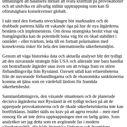
utmaningen att balansera mellan att svara kraftfullt på provokationer
och att undvika en allvarlig militär upptrappning som kan få
oförutsägbara konsekvenser globalt.
I takt med den fortsatta utvecklingen bör marknaden och de
drabbade parterna hålla ett vakande öga på hur de nya åtgärderna
bestäms och implementeras. Om dessa strategiska beslut visar sig
framgångsrika kan de potentiellt bana väg för en ökad stabilitet i
området – eller tvärtom, leda till en fortsatt polarisation med
konsekventa risker för hela den internationella säkerhetsmiljön.
Genom att väga historiska data och aktuella analyser blir det tydligt
att den nuvarande strategin från USA och allierade inte bara handlar
om bestraffande åtgärder utan även om att tvinga fram en större
förhandlingsvilja från Ryssland. Oavsett utfall kan erfarenheterna
från de nuvarande förhandlingarna och de ekonomiska sanktionerna
komma att tjäna som en värdefull lärdom för framtida
säkerhetsbeslut.
Sammanfattningsvis, den växande situationen och de planerade
decisiva åtgärderna mot Ryssland är ett tydligt tecken på att de
upprepade provokationerna och de ökade säkerhetsriskerna inte kan
bortförklaras. Istället ställs nu krav på att agera resolut – men med
omsorg för att inte driva upptrappningen mot en farlig gräns. Som
analytiker ser jag detta som en avgörande fas i modern
säkerhetspolitik, där både historiska lärdomar och framtidens