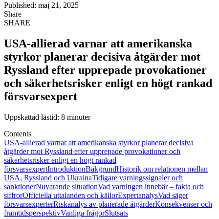
Published: maj 21, 2025
Share
SHARE
USA-allierad varnar att amerikanska
styrkor planerar decisiva åtgärder mot
Ryssland efter upprepade provokationer
och säkerhetsrisker enligt en högt rankad
försvarsexpert
Uppskattad lästid: 8 minuter
Contents
USA-allierad varnar att amerikanska styrkor planerar decisiva
åtgärder mot Ryssland efter upprepade provokationer och
säkerhetsrisker enligt en högt rankad
försvarsexpert
Introduktion
Bakgrund
Historik om relationen mellan
USA, Ryssland och Ukraina
Tidigare varningssignaler och
sanktioner
Nuvarande situation
Vad varningen innebär – fakta och
siffror
Officiella uttalanden och källor
Expertanalys
Vad säger
försvarsexperter
Riskanalys av planerade åtgärder
Konsekvenser och
framtidsperspektiv
Vanliga frågor
Slutsats