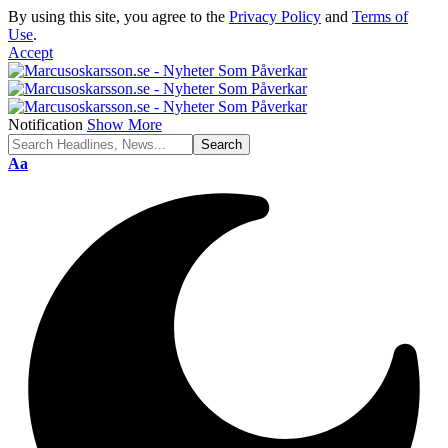
By using this site, you agree to the
Privacy Policy
and
Terms of
Use
.
Accept
Notification
Show More
Font
Aa
Resizer