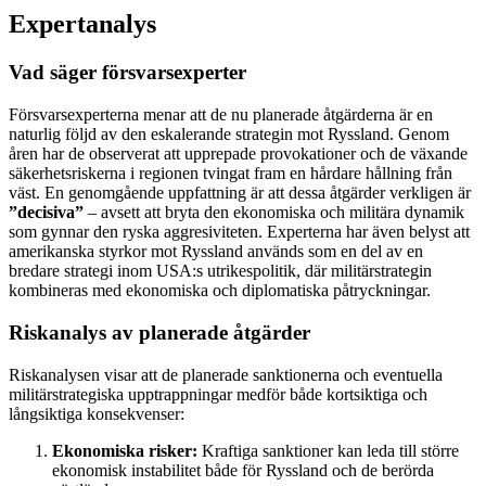
Expertanalys
Vad säger försvarsexperter
Försvarsexperterna menar att de nu planerade åtgärderna är en
naturlig följd av den eskalerande strategin mot Ryssland. Genom
åren har de observerat att upprepade provokationer och de växande
säkerhetsriskerna i regionen tvingat fram en hårdare hållning från
väst. En genomgående uppfattning är att dessa åtgärder verkligen är
”decisiva”
– avsett att bryta den ekonomiska och militära dynamik
som gynnar den ryska aggresiviteten. Experterna har även belyst att
amerikanska styrkor mot Ryssland används som en del av en
bredare strategi inom USA:s utrikespolitik, där militärstrategin
kombineras med ekonomiska och diplomatiska påtryckningar.
Riskanalys av planerade åtgärder
Riskanalysen visar att de planerade sanktionerna och eventuella
militärstrategiska upptrappningar medför både kortsiktiga och
långsiktiga konsekvenser:
Ekonomiska risker:
Kraftiga sanktioner kan leda till större
ekonomisk instabilitet både för Ryssland och de berörda