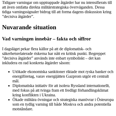
Tidigare varningar om upptrappade åtgärder har nu intensifierats till
att även omfatta direkta militärstrategiska överväganden. Dessa
tidiga varningssignaler bidrog till att forma dagens diskussion kring
”decisiva åtgärder”.
Nuvarande situation
Vad varningen innebär – fakta och siffror
I dagsläget pekar flera källor på att de diplomatisk- och
säkerhetsrelaterade riskerna har nått en kritisk punkt. Begreppet
”decisiva åtgärder” används inte enbart symboliskt – det kan
inkludera en rad konkreta åtgärder såsom:
Utökade ekonomiska sanktioner riktade mot ryska banker och
energiföretag, varav energijätten Gazprom utgör ett centralt
mål.
Diplomatiska initiativ för att isolera Ryssland internationellt,
med fokus på att tvinga fram ett fredligt förhandlingsklimat
kring konflikten i Ukraina.
Ökade militära övningar och strategiska manövrar i Östeuropa
som en tydlig varning till både Moskva och andra potentiella
motståndare.