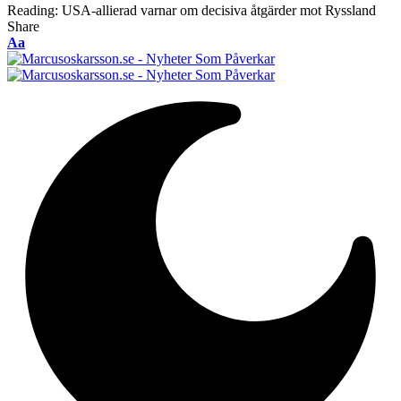
Reading:
USA-allierad varnar om decisiva åtgärder mot Ryssland
Share
Font
Aa
Resizer