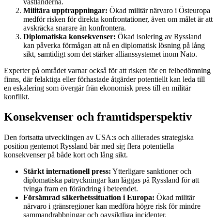
västländerna.
Militära upptrappningar:
Ökad militär närvaro i Östeuropa
medför risken för direkta konfrontationer, även om målet är att
avskräcka snarare än konfrontera.
Diplomatiska konsekvenser:
Ökad isolering av Ryssland
kan påverka förmågan att nå en diplomatisk lösning på lång
sikt, samtidigt som det stärker allianssystemet inom Nato.
Experter på området varnar också för att risken för en felbedömning
finns, där felaktiga eller förhastade åtgärder potentiellt kan leda till
en eskalering som övergår från ekonomisk press till en militär
konflikt.
Konsekvenser och framtidsperspektiv
Den fortsatta utvecklingen av USA:s och allierades strategiska
position gentemot Ryssland bär med sig flera potentiella
konsekvenser på både kort och lång sikt.
Stärkt internationell press:
Ytterligare sanktioner och
diplomatiska påtryckningar kan läggas på Ryssland för att
tvinga fram en förändring i beteendet.
Försämrad säkerhetssituation i Europa:
Ökad militär
närvaro i gränsregioner kan medföra högre risk för mindre
sammandrabbningar och oavsiktliga incidenter.