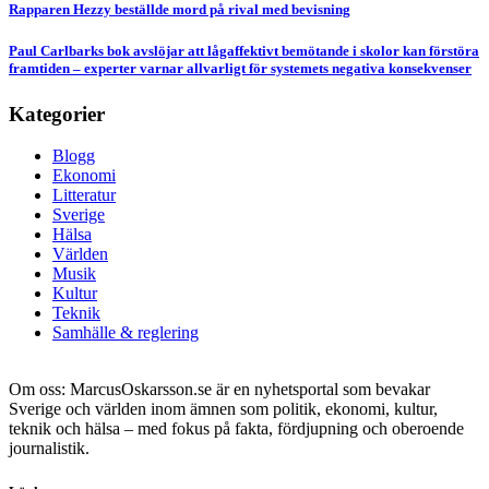
Rapparen Hezzy beställde mord på rival med bevisning
Paul Carlbarks bok avslöjar att lågaffektivt bemötande i skolor kan förstöra
framtiden – experter varnar allvarligt för systemets negativa konsekvenser
Kategorier
Blogg
Ekonomi
Litteratur
Sverige
Hälsa
Världen
Musik
Kultur
Teknik
Samhälle & reglering
Om oss: MarcusOskarsson.se är en nyhetsportal som bevakar
Sverige och världen inom ämnen som politik, ekonomi, kultur,
teknik och hälsa – med fokus på fakta, fördjupning och oberoende
journalistik.