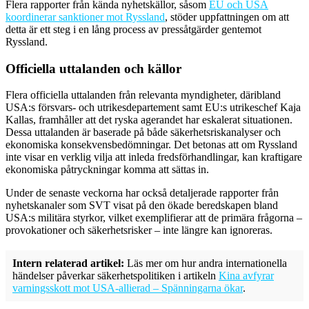
Flera rapporter från kända nyhetskällor, såsom
EU och USA
koordinerar sanktioner mot Ryssland
, stöder uppfattningen om att
detta är ett steg i en lång process av pressåtgärder gentemot
Ryssland.
Officiella uttalanden och källor
Flera officiella uttalanden från relevanta myndigheter, däribland
USA:s försvars- och utrikesdepartement samt EU:s utrikeschef Kaja
Kallas, framhåller att det ryska agerandet har eskalerat situationen.
Dessa uttalanden är baserade på både säkerhetsriskanalyser och
ekonomiska konsekvensbedömningar. Det betonas att om Ryssland
inte visar en verklig vilja att inleda fredsförhandlingar, kan kraftigare
ekonomiska påtryckningar komma att sättas in.
Under de senaste veckorna har också detaljerade rapporter från
nyhetskanaler som SVT visat på den ökade beredskapen bland
USA:s militära styrkor, vilket exemplifierar att de primära frågorna –
provokationer och säkerhetsrisker – inte längre kan ignoreras.
Intern relaterad artikel:
Läs mer om hur andra internationella
händelser påverkar säkerhetspolitiken i artikeln
Kina avfyrar
varningsskott mot USA-allierad – Spänningarna ökar
.