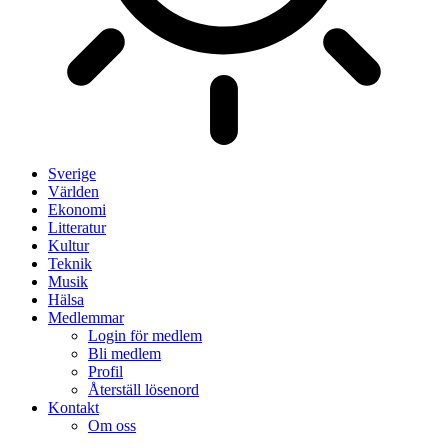
Sverige
Världen
Ekonomi
Litteratur
Kultur
Teknik
Musik
Hälsa
Medlemmar
Login för medlem
Bli medlem
Profil
Återställ lösenord
Kontakt
Om oss