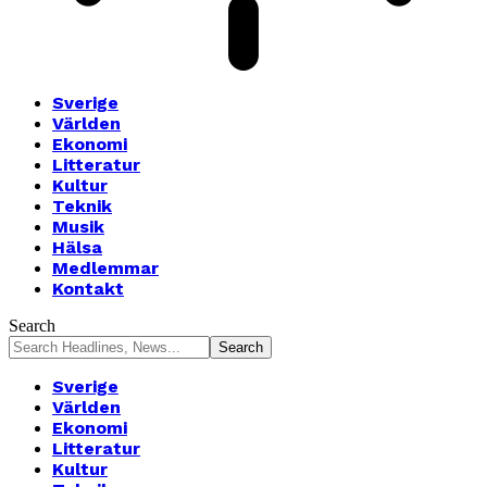
Sverige
Världen
Ekonomi
Litteratur
Kultur
Teknik
Musik
Hälsa
Medlemmar
Kontakt
Search
Sverige
Världen
Ekonomi
Litteratur
Kultur