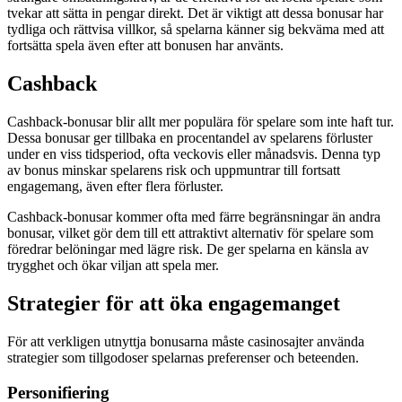
tvekar att sätta in pengar direkt. Det är viktigt att dessa bonusar har
tydliga och rättvisa villkor, så spelarna känner sig bekväma med att
fortsätta spela även efter att bonusen har använts.
Cashback
Cashback-bonusar blir allt mer populära för spelare som inte haft tur.
Dessa bonusar ger tillbaka en procentandel av spelarens förluster
under en viss tidsperiod, ofta veckovis eller månadsvis. Denna typ
av bonus minskar spelarens risk och uppmuntrar till fortsatt
engagemang, även efter flera förluster.
Cashback-bonusar kommer ofta med färre begränsningar än andra
bonusar, vilket gör dem till ett attraktivt alternativ för spelare som
föredrar belöningar med lägre risk. De ger spelarna en känsla av
trygghet och ökar viljan att spela mer.
Strategier för att öka engagemanget
För att verkligen utnyttja bonusarna måste casinosajter använda
strategier som tillgodoser spelarnas preferenser och beteenden.
Personifiering