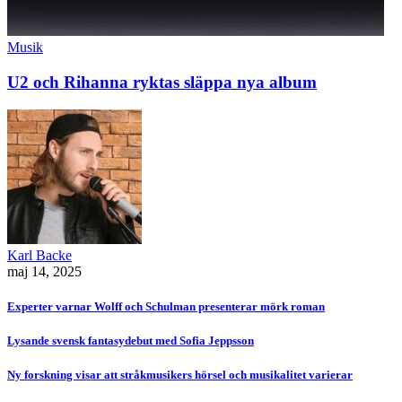
Musik
U2 och Rihanna ryktas släppa nya album
Karl Backe
maj 14, 2025
Experter varnar Wolff och Schulman presenterar mörk roman
Lysande svensk fantasydebut med Sofia Jeppsson
Ny forskning visar att stråkmusikers hörsel och musikalitet varierar