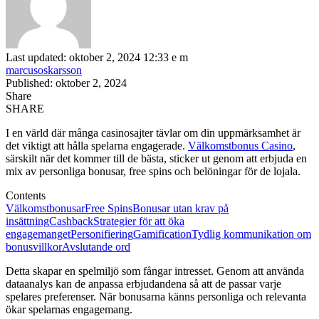
Last updated: oktober 2, 2024 12:33 e m
marcusoskarsson
Published: oktober 2, 2024
Share
SHARE
I en värld där många casinosajter tävlar om din uppmärksamhet är
det viktigt att hålla spelarna engagerade.
Välkomstbonus Casino
,
särskilt när det kommer till de bästa, sticker ut genom att erbjuda en
mix av personliga bonusar, free spins och belöningar för de lojala.
Contents
Välkomstbonusar
Free Spins
Bonusar utan krav på
insättning
Cashback
Strategier för att öka
engagemanget
Personifiering
Gamification
Tydlig kommunikation om
bonusvillkor
Avslutande ord
Detta skapar en spelmiljö som fångar intresset. Genom att använda
dataanalys kan de anpassa erbjudandena så att de passar varje
spelares preferenser. När bonusarna känns personliga och relevanta
ökar spelarnas engagemang.