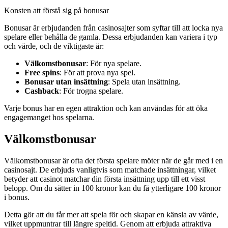
Konsten att förstå sig på bonusar
Bonusar är erbjudanden från casinosajter som syftar till att locka nya
spelare eller behålla de gamla. Dessa erbjudanden kan variera i typ
och värde, och de viktigaste är:
Välkomstbonusar
: För nya spelare.
Free spins
: För att prova nya spel.
Bonusar utan insättning
: Spela utan insättning.
Cashback
: För trogna spelare.
Varje bonus har en egen attraktion och kan användas för att öka
engagemanget hos spelarna.
Välkomstbonusar
Välkomstbonusar är ofta det första spelare möter när de går med i en
casinosajt. De erbjuds vanligtvis som matchade insättningar, vilket
betyder att casinot matchar din första insättning upp till ett visst
belopp. Om du sätter in 100 kronor kan du få ytterligare 100 kronor
i bonus.
Detta gör att du får mer att spela för och skapar en känsla av värde,
vilket uppmuntrar till längre speltid. Genom att erbjuda attraktiva