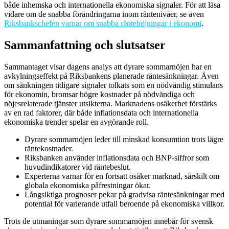
både inhemska och internationella ekonomiska signaler. För att läsa
vidare om de snabba förändringarna inom räntenivåer, se även
Riksbankschefen varnar om snabba räntehöjningar i ekonomi
.
Sammanfattning och slutsatser
Sammantaget visar dagens analys att dyrare sommarnöjen har en
avkylningseffekt på Riksbankens planerade räntesänkningar. Även
om sänkningen tidigare signaler tolkats som en nödvändig stimulans
för ekonomin, bromsar högre kostnader på nödvändiga och
nöjesrelaterade tjänster utsikterna. Marknadens osäkerhet förstärks
av en rad faktorer, där både inflationsdata och internationella
ekonomiska trender spelar en avgörande roll.
Dyrare sommarnöjen leder till minskad konsumtion trots lägre
räntekostnader.
Riksbanken använder inflationsdata och BNP-siffror som
huvudindikatorer vid räntebeslut.
Experterna varnar för en fortsatt osäker marknad, särskilt om
globala ekonomiska påfrestningar ökar.
Långsiktiga prognoser pekar på gradvisa räntesänkningar med
potential för varierande utfall beroende på ekonomiska villkor.
Trots de utmaningar som dyrare sommarnöjen innebär för svensk