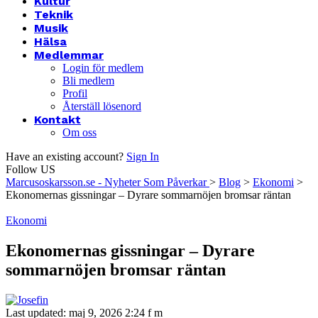
Kultur
Teknik
Musik
Hälsa
Medlemmar
Login för medlem
Bli medlem
Profil
Återställ lösenord
Kontakt
Om oss
Have an existing account?
Sign In
Follow US
Marcusoskarsson.se - Nyheter Som Påverkar
>
Blog
>
Ekonomi
>
Ekonomernas gissningar – Dyrare sommarnöjen bromsar räntan
Ekonomi
Ekonomernas gissningar – Dyrare
sommarnöjen bromsar räntan
Last updated: maj 9, 2026 2:24 f m