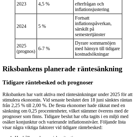
2023
4,5 %
efterfrågan och
inflationsjustering
Fortsatt
inflationspåverkan,
2024
5 %
särskilt på
semestertjänster
Dyrare sommarnöjen
2025
6-7 %
med hänsyn till tidigare
(prognos)
kostnadsökningar
Riksbankens planerade räntesänkning
Tidigare räntebesked och prognoser
Riksbanken har varit aktiva med räntesänkningar under 2025 för att
stimulera ekonomin. Vid senaste beslutet den 18 juni sänktes räntan
från 2,25 % till 2,00 %. De flesta ekonomer hade räknat med en
sänkning om 0,25 procentenheter, vilket stämmer överens med de
prognoser som finns. Tidigare beslut har ofta tagits i en miljö med
osäker konjunktur och varierande inflationsnivåer. Följande lista
visar några viktiga faktorer vid tidigare räntebesked: