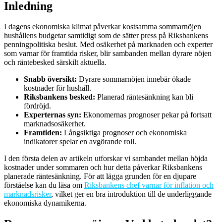
Inledning
I dagens ekonomiska klimat påverkar kostsamma sommarnöjen
hushållens budgetar samtidigt som de sätter press på Riksbankens
penningpolitiska beslut. Med osäkerhet på marknaden och experter
som varnar för framtida risker, blir sambanden mellan dyrare nöjen
och räntebesked särskilt aktuella.
Snabb översikt:
Dyrare sommarnöjen innebär ökade
kostnader för hushåll.
Riksbankens besked:
Planerad räntesänkning kan bli
fördröjd.
Experternas syn:
Ekonomernas prognoser pekar på fortsatt
marknadsosäkerhet.
Framtiden:
Långsiktiga prognoser och ekonomiska
indikatorer spelar en avgörande roll.
I den första delen av artikeln utforskar vi sambandet mellan höjda
kostnader under sommaren och hur detta påverkar Riksbankens
planerade räntesänkning. För att lägga grunden för en djupare
förståelse kan du läsa om
Riksbankens chef varnar för inflation och
marknadsrisker
, vilket ger en bra introduktion till de underliggande
ekonomiska dynamikerna.