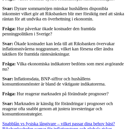
Svar:
Dyrare sommarnöjen minskar hushållens disponibla
inkomster vilket gör att Riksbanken blir mer försiktig med att sänka
räntan för att undvika en överhettning i ekonomin.
Fråga:
Hur påverkar ökade kostnader den framtida
penningpolitiken i Sverige?
Svar:
Ökade kostnader kan leda till att Riksbanken övervakar
inflationsnivåerna noggrannare, vilket kan försena eller ändra
taktiken för framtida räntesänkningar.
Fråga:
Vilka ekonomiska indikatorer bedöms som mest avgörande
nu?
Svar:
Inflationsdata, BNP-siffror och hushållens
konsumtionsmönster är bland de viktigaste indikatorerna.
Fråga:
Hur reagerar marknaden på förändrade prognoser?
Svar:
Marknaden är känslig för förändringar i prognoser och
reagerar ofta snabbt genom att justera investeringar och
konsumtionsstrategier.
Snabblån vs fysiska långivare – vilket passar dina behov bäst?
Riksbankschefen varnar för inflationstopp och globala risker