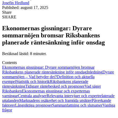
Josefin Hedlund
Published: augusti 17, 2025
Share
SHARE
Ekonomernas gissningar: Dyrare
sommarnöjen bromsar Riksbankens
planerade räntesänkning inför onsdag
Beräknad lästid: 8 minuter.
Contents
Ekonomernas gissningar: Dyrare sommarnöjen bromsar
Riksbankens planerade räntesänkning inför onsdag
Inledning
Dyrare
sommarnöjen – Vad betyder det?
Definition och aktuella
exempel
Statistik och historik
Riksbankens planerade
räntesänkning
Tidigare räntebesked och prognoser
Vad säger
Riksbanken
Ekonomernas gissningar och experternas
varningar
Centrala analyser
Relevanta intervjuer och expertrelaterade
uttalanden
Marknadens osäkerhet och framtida utsikter
Påverkande
faktorer
Långsiktiga prognoser
Sammanfattning och slutsatser
Vanliga
frågor