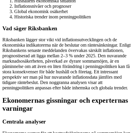
Hushållens ekonomiska situation
Inflationsnivåer och prognoser
Global ekonomisk osäkerhet
Historiska trender inom penningpolitiken
Vad säger Riksbanken
Riksbanken lägger stor vikt vid inflationsutvecklingen och de
ekonomiska indikatorerna när de beslutar om räntesänkningar. Enligt
Riksbankens senaste meddelanden övervakas särskilt inflationen,
prognostiserad att ligga mellan 2–3 % under 2025. Den nuvarande
marknadsosäkerheten, påverkad av dyrare sommarnöjen, är en
påminnelse om att även en liten förändring i penningpolitiken kan få
stora konsekvenser för både hushåll och företag. Ett intressant
perspektiv ser man på hur nuvarande inflationsdata jämförs med
tidigare räntebeslut. Den noggranna analysen visar att
penningpolitiken anpassas efter både inhemska och globala trender.
Ekonomernas gissningar och experternas
varningar
Centrala analyser