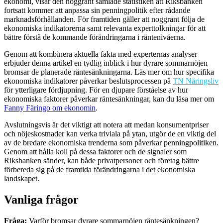
ekonomi, visar den noggrant samlade statistiken att Riksbanken
fortsatt kommer att anpassa sin penningpolitik efter rådande
marknadsförhållanden. För framtiden gäller att noggrant följa de
ekonomiska indikatorerna samt relevanta experttolkningar för att
bättre förstå de kommande förändringarna i räntenivåerna.
Genom att kombinera aktuella fakta med experternas analyser
erbjuder denna artikel en tydlig inblick i hur dyrare sommarnöjen
bromsar de planerade räntesänkningarna. Läs mer om hur specifika
ekonomiska indikatorer påverkar beslutsprocessen på
TN Näringsliv
för ytterligare fördjupning. För en djupare förståelse av hur
ekonomiska faktorer påverkar räntesänkningar, kan du läsa mer om
Fanny Färingo om ekonomin
.
Avslutningsvis är det viktigt att notera att medan konsumentpriser
och nöjeskostnader kan verka triviala på ytan, utgör de en viktig del
av de bredare ekonomiska trenderna som påverkar penningpolitiken.
Genom att hålla koll på dessa faktorer och de signaler som
Riksbanken sänder, kan både privatpersoner och företag bättre
förbereda sig på de framtida förändringarna i det ekonomiska
landskapet.
Vanliga frågor
Fråga:
Varför bromsar dyrare sommarnöjen räntesänkningen?