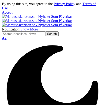
By using this site, you agree to the
Privacy Policy
and
Terms of
Use
.
Accept
Notification
Show More
Font
Aa
Resizer