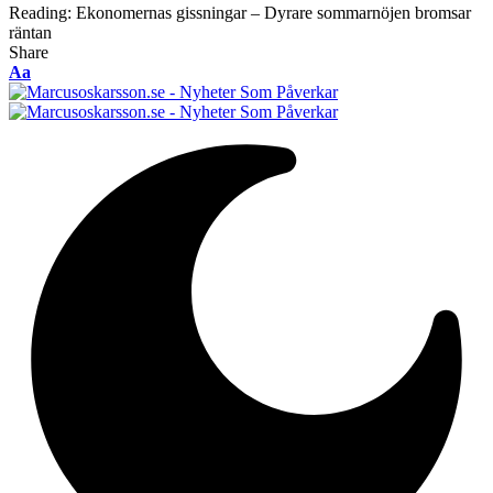
Reading:
Ekonomernas gissningar – Dyrare sommarnöjen bromsar
räntan
Share
Font
Aa
Resizer