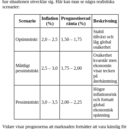
hur situationen utvecklar sig. Här kan man se några realistiska
scenarier:
Inflation
Prognostiserad
Scenario
Beskrivning
(%)
ränta (%)
Stabil
tillväxt och
Optimistiskt
2,0 – 2,5
1,50 – 1,75
låg global
osäkerhet
Osäkerhet
kvarstår men
Måttligt
ekonomin
2,5 – 3,0
1,75 – 2,00
pessimistiskt
visar tecken
på
återhämtning
Högre
inflationsrisk
och fortsatt
Pessimistiskt
3,0 – 3,5
2,00 – 2,25
global
ekonomisk
spänning
Vidare visar prognoserna att marknaden fortsätter att vara känslig för