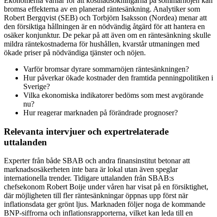
Ekonomerna varnar för att kostnadsökningarna på sommarnöjen kan
bromsa effekterna av en planerad räntesänkning. Analytiker som
Robert Bergqvist (SEB) och Torbjörn Isaksson (Nordea) menar att
den försiktiga hållningen är en nödvändig åtgärd för att hantera en
osäker konjunktur. De pekar på att även om en räntesänkning skulle
mildra räntekostnaderna för hushållen, kvarstår utmaningen med
ökade priser på nödvändiga tjänster och nöjen.
Varför bromsar dyrare sommarnöjen räntesänkningen?
Hur påverkar ökade kostnader den framtida penningpolitiken i
Sverige?
Vilka ekonomiska indikatorer bedöms som mest avgörande
nu?
Hur reagerar marknaden på förändrade prognoser?
Relevanta intervjuer och expertrelaterade
uttalanden
Experter från både SBAB och andra finansinstitut betonar att
marknadsosäkerheten inte bara är lokal utan även speglar
internationella trender. Tidigare uttalanden från SBAB:s
chefsekonom Robert Boije under våren har visat på en försiktighet,
där möjligheten till fler räntesänkningar öppnas upp först när
inflationsdata ger grönt ljus. Marknaden följer noga de kommande
BNP-siffrorna och inflationsrapporterna, vilket kan leda till en