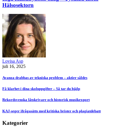
Hälsosektorn
Lovisa Asp
juli 16, 2025
Avanza drabbas av tekniska problem – aktier såldes
Få klarhet i dina skoluppgifter – Så tar du hjälp
Rekordsvenska låtskrivare och historisk musikexport
KAJ-seger ifrågasätts med kritiska brister och plagiatdebatt
Kategorier