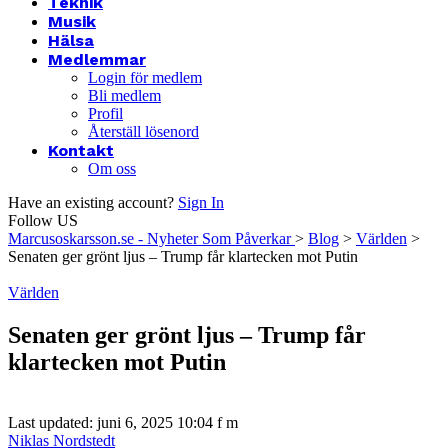
Teknik
Musik
Hälsa
Medlemmar
Login för medlem
Bli medlem
Profil
Återställ lösenord
Kontakt
Om oss
Have an existing account?
Sign In
Follow US
Marcusoskarsson.se - Nyheter Som Påverkar
>
Blog
>
Världen
>
Senaten ger grönt ljus – Trump får klartecken mot Putin
Världen
Senaten ger grönt ljus – Trump får
klartecken mot Putin
Last updated: juni 6, 2025 10:04 f m
Niklas Nordstedt