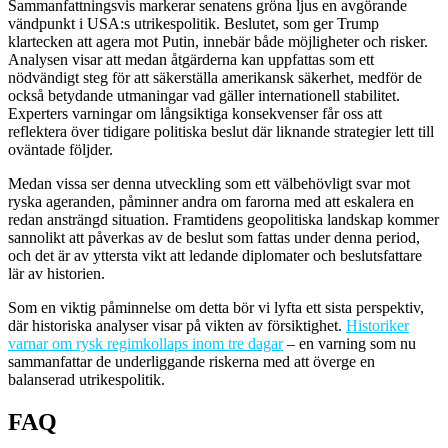
Sammanfattningsvis markerar senatens gröna ljus en avgörande
vändpunkt i USA:s utrikespolitik. Beslutet, som ger Trump
klartecken att agera mot Putin, innebär både möjligheter och risker.
Analysen visar att medan åtgärderna kan uppfattas som ett
nödvändigt steg för att säkerställa amerikansk säkerhet, medför de
också betydande utmaningar vad gäller internationell stabilitet.
Experters varningar om långsiktiga konsekvenser får oss att
reflektera över tidigare politiska beslut där liknande strategier lett till
oväntade följder.
Medan vissa ser denna utveckling som ett välbehövligt svar mot
ryska ageranden, påminner andra om farorna med att eskalera en
redan ansträngd situation. Framtidens geopolitiska landskap kommer
sannolikt att påverkas av de beslut som fattas under denna period,
och det är av yttersta vikt att ledande diplomater och beslutsfattare
lär av historien.
Som en viktig påminnelse om detta bör vi lyfta ett sista perspektiv,
där historiska analyser visar på vikten av försiktighet.
Historiker
varnar om rysk regimkollaps inom tre dagar
– en varning som nu
sammanfattar de underliggande riskerna med att överge en
balanserad utrikespolitik.
FAQ