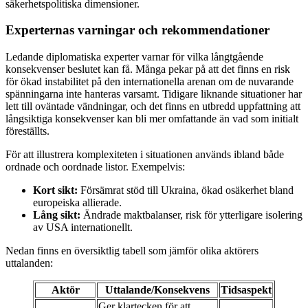
säkerhetspolitiska dimensioner.
Experternas varningar och rekommendationer
Ledande diplomatiska experter varnar för vilka långtgående
konsekvenser beslutet kan få. Många pekar på att det finns en risk
för ökad instabilitet på den internationella arenan om de nuvarande
spänningarna inte hanteras varsamt. Tidigare liknande situationer har
lett till oväntade vändningar, och det finns en utbredd uppfattning att
långsiktiga konsekvenser kan bli mer omfattande än vad som initialt
föreställts.
För att illustrera komplexiteten i situationen används ibland både
ordnade och oordnade listor. Exempelvis:
Kort sikt:
Försämrat stöd till Ukraina, ökad osäkerhet bland
europeiska allierade.
Lång sikt:
Ändrade maktbalanser, risk för ytterligare isolering
av USA internationellt.
Nedan finns en översiktlig tabell som jämför olika aktörers
uttalanden:
Aktör
Uttalande/Konsekvens
Tidsaspekt
Ger klartecken för att