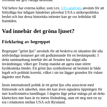
Vid behov har externa källor, som t.ex.
UI:s analyser
, använts för att
förtydliga hur tidigare händelser påverkat USA:s utrikespolitiska
beslut och hur dessa historiska mönster kan ge oss ledtrådar till
framtiden.
Vad innebär det gröna ljuset?
Förklaring av begreppet
Begreppet ”grönt ljus” används för att beskriva en situation där alla
nödvändiga instanser ger sitt godkännande för en beslutspunkt. I
detta sammanhang innebär det att Senaten har släppt alla
invändningar, vilket ger Trump mandat att agera utan större
byråkratiska hinder. Ett grönt ljus symboliserar att beslutet är både
legalt och politiskt korrekt, vilket i sin tur lägger grunden för vidare
åtgärder mot Putin.
Inom internationell politik är ett grönt ljus ofta associerat med
förtroende och säkerhet, men det kan även signalera öppningen för
mer konfrontativa handlingar. I dagens läge pekar många på att detta
klartecken inte bara är en intern förändring, utan ett steg mot en ny
era i relationen mellan USA och Ryssland.