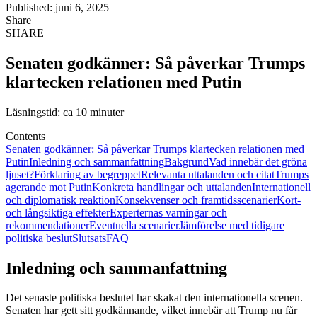
Published: juni 6, 2025
Share
SHARE
Senaten godkänner: Så påverkar Trumps
klartecken relationen med Putin
Läsningstid: ca 10 minuter
Contents
Senaten godkänner: Så påverkar Trumps klartecken relationen med
Putin
Inledning och sammanfattning
Bakgrund
Vad innebär det gröna
ljuset?
Förklaring av begreppet
Relevanta uttalanden och citat
Trumps
agerande mot Putin
Konkreta handlingar och uttalanden
Internationell
och diplomatisk reaktion
Konsekvenser och framtidsscenarier
Kort-
och långsiktiga effekter
Experternas varningar och
rekommendationer
Eventuella scenarier
Jämförelse med tidigare
politiska beslut
Slutsats
FAQ
Inledning och sammanfattning
Det senaste politiska beslutet har skakat den internationella scenen.
Senaten har gett sitt godkännande, vilket innebär att Trump nu får