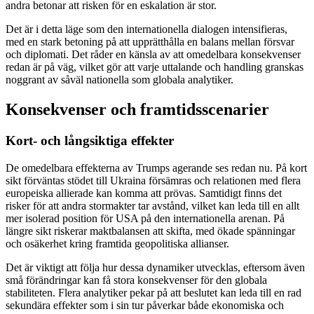
andra betonar att risken för en eskalation är stor.
Det är i detta läge som den internationella dialogen intensifieras,
med en stark betoning på att upprätthålla en balans mellan försvar
och diplomati. Det råder en känsla av att omedelbara konsekvenser
redan är på väg, vilket gör att varje uttalande och handling granskas
noggrant av såväl nationella som globala analytiker.
Konsekvenser och framtidsscenarier
Kort- och långsiktiga effekter
De omedelbara effekterna av Trumps agerande ses redan nu. På kort
sikt förväntas stödet till Ukraina försämras och relationen med flera
europeiska allierade kan komma att prövas. Samtidigt finns det
risker för att andra stormakter tar avstånd, vilket kan leda till en allt
mer isolerad position för USA på den internationella arenan. På
längre sikt riskerar maktbalansen att skifta, med ökade spänningar
och osäkerhet kring framtida geopolitiska allianser.
Det är viktigt att följa hur dessa dynamiker utvecklas, eftersom även
små förändringar kan få stora konsekvenser för den globala
stabiliteten. Flera analytiker pekar på att beslutet kan leda till en rad
sekundära effekter som i sin tur påverkar både ekonomiska och