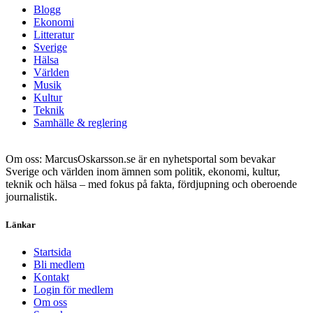
Blogg
Ekonomi
Litteratur
Sverige
Hälsa
Världen
Musik
Kultur
Teknik
Samhälle & reglering
Om oss: MarcusOskarsson.se är en nyhetsportal som bevakar
Sverige och världen inom ämnen som politik, ekonomi, kultur,
teknik och hälsa – med fokus på fakta, fördjupning och oberoende
journalistik.
Länkar
Startsida
Bli medlem
Kontakt
Login för medlem
Om oss