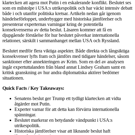
klartecken att agera mot Putin i en eskalerande konflikt. Beslutet ses
som en milstolpe i USA:s utrikespolitik och har väckt intensiv debatt
både i och utanför politiska kretsar. Artikeln nedan går igenom
händelseförloppet, underbygger med historiska jämförelser och
presenterar experternas varningar kring de potentiella
konsekvenserna av detta beslut. Läsaren kommer att få en
djupgående förståelse för hur beslutet påverkar internationella
relationer, särskilt i sammanhanget mellan USA och Ryssland.
Beslutet medför flera viktiga aspekter. Både direkta och långsiktiga
konsekvenser lyfts fram och jämförs med tidigare händelser, såsom
sanktioner efter annekteringen av Krim. Som en del av analysen
ingår expertuttalanden från bland annat Lindsey Graham samt en
kritisk granskning av hur andra diplomatiska aktörer bedömer
situationen.
Quick Facts / Key Takeaways:
Senatens beslut ger Trump ett tydligt klartecken att vidta
åtgärder mot Putin.
Experter varnar för att detta kan förvärra internationella
spänningar.
Beslutet markerar en betydande vändpunkt i USA:s
utrikespolitik.
Historiska jämförelser visar att liknande beslut haft