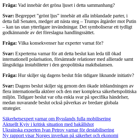
Fråga:
Vad innebär det gröna ljuset i detta sammanhang?
Svar:
Begreppet ”grönt ljus” innebär att alla inblandade parter, i
detta fall Senaten, medger att nästa steg – Trumps åtgärder mot Putin
– kan tas utan ytterligare invändningar. Det symboliserar ett tydligt
godkännande av det föreslagna handlingssättet.
Fråga:
Vilka konsekvenser har experter varnat för?
Svar:
Experterna varnar för att detta beslut kan leda till ökad
internationell polarisation, försämrade relationer med allierade samt
långsiktiga instabiliteter i den geopolitiska maktbalansen.
Fråga:
Hur skiljer sig dagens beslut från tidigare liknande initiativ?
Svar:
Dagens beslut skiljer sig genom den ökade inblandningen av
flera internationella aktörer och den mer komplexa säkerhetspolitiska
miljön. Tidigare beslut var ofta enkla svar på specifika händelser,
medan nuvarande beslut också påverkas av bredare globala
strategier.
Säkerhetsexpert varnar om Rysslands fulla mobilisering
Aktuellt Kyiv i kritisk situation med bakållshot
Ukrainska experten Ivan Petrov varnar för destabilisering
Ny rapport visar Norges inverkan på säkerhet och ekonomi