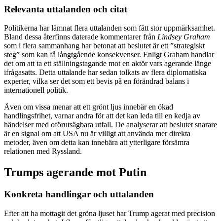
Relevanta uttalanden och citat
Politikerna har lämnat flera uttalanden som fått stor uppmärksamhet.
Bland dessa återfinns daterade kommentarer från
Lindsey Graham
som i flera sammanhang har betonat att beslutet är ett ”strategiskt
steg” som kan få långtgående konsekvenser. Enligt Graham handlar
det om att ta ett ställningstagande mot en aktör vars agerande länge
ifrågasatts. Detta uttalande har sedan tolkats av flera diplomatiska
experter, vilka ser det som ett bevis på en förändrad balans i
internationell politik.
Även om vissa menar att ett grönt ljus innebär en ökad
handlingsfrihet, varnar andra för att det kan leda till en kedja av
händelser med oförutsägbara utfall. De analyserar att beslutet snarare
är en signal om att USA nu är villigt att använda mer direkta
metoder, även om detta kan innebära att ytterligare försämra
relationen med Ryssland.
Trumps agerande mot Putin
Konkreta handlingar och uttalanden
Efter att ha mottagit det gröna ljuset har Trump agerat med precision