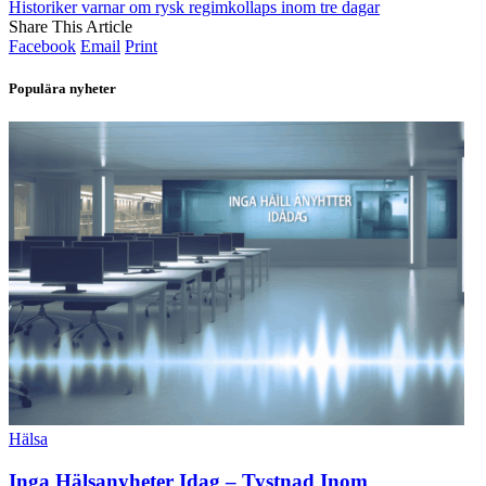
Historiker varnar om rysk regimkollaps inom tre dagar
Share This Article
Facebook
Email
Print
Populära nyheter
Hälsa
Inga Hälsanyheter Idag – Tystnad Inom