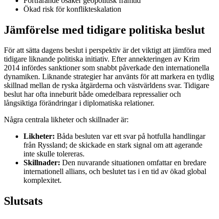
Fortfarande osäker geopolitisk framtid
Ökad risk för konflikteskalation
Jämförelse med tidigare politiska beslut
För att sätta dagens beslut i perspektiv är det viktigt att jämföra med
tidigare liknande politiska initiativ. Efter annekteringen av Krim
2014 infördes sanktioner som snabbt påverkade den internationella
dynamiken. Liknande strategier har använts för att markera en tydlig
skillnad mellan de ryska åtgärderna och västvärldens svar. Tidigare
beslut har ofta inneburit både omedelbara repressalier och
långsiktiga förändringar i diplomatiska relationer.
Några centrala likheter och skillnader är:
Likheter:
Båda besluten var ett svar på hotfulla handlingar
från Ryssland; de skickade en stark signal om att agerande
inte skulle tolereras.
Skillnader:
Den nuvarande situationen omfattar en bredare
internationell allians, och beslutet tas i en tid av ökad global
komplexitet.
Slutsats