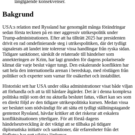
långtgående konsekvenser.
Bakgrund
USA:s relation med Ryssland har genomgått många förändringar
sedan första tecknen på en mer aggressiv utrikespolitik under
Trump-administrationen. Efter att ha tillträtt 2025 har presidenten
drivit en rad omdefinierande steg i utrikespolitiken, där det tydligt
signalerats att landet inte tolererar vissa handlingar från ryska sidan.
Tidigare sanktioner, särskilt de relaterade till händelser som
annekteringen av Krim, har lagt grunden för dagens polariserade
klimat där varje beslut väger tungt. Den eskalerande konflikten har
satt hela den internationella arenan i beredskap, med röstlägen från
politiker och experter som varnar för osäkerhet och instabilitet.
Historiskt sett har USA under olika administrationer visat både viljan
att förhandla och att ta till hårdare åtgärder. Det är i denna komplexa
politiska miljö som det nu aktuella beslutet fattas, vilket kan ses som
en direkt följd av den tidigare utrikespolitiska kursen. Medan vissa
ser beslutet som nödvändigt för att sätta ett tydligt ställningstagande
gentemot Ryssland, hävdar kritiker att det riskerar att eskalera
konfliktsituationen ytterligare. För att förstå dagens
händelseutveckling är det viktigt att se tillbaka på tidigare
diplomatiska initiativ och sanktioner, där erfarenheter från det
förflutna har gett viktiga lärdomar.