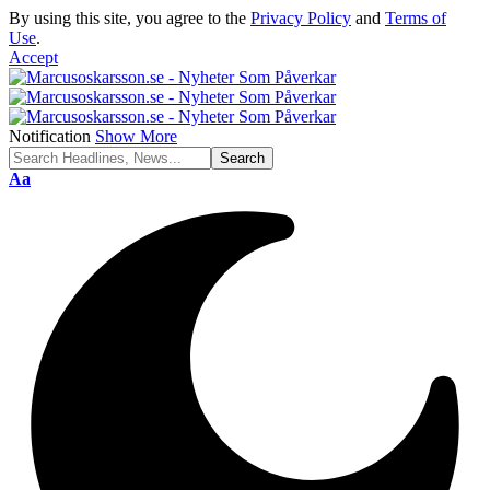
By using this site, you agree to the
Privacy Policy
and
Terms of
Use
.
Accept
Notification
Show More
Font
Aa
Resizer