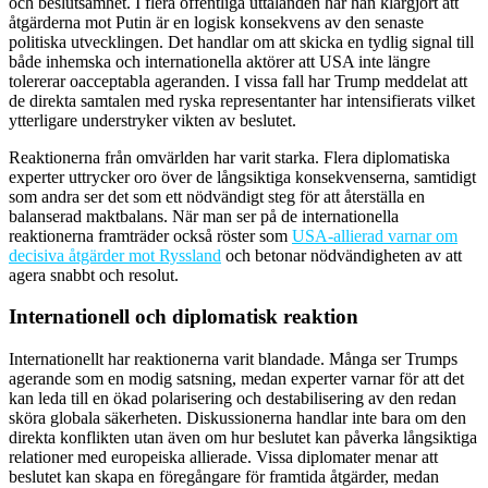
och beslutsamhet. I flera offentliga uttalanden har han klargjort att
åtgärderna mot Putin är en logisk konsekvens av den senaste
politiska utvecklingen. Det handlar om att skicka en tydlig signal till
både inhemska och internationella aktörer att USA inte längre
tolererar oacceptabla ageranden. I vissa fall har Trump meddelat att
de direkta samtalen med ryska representanter har intensifierats vilket
ytterligare understryker vikten av beslutet.
Reaktionerna från omvärlden har varit starka. Flera diplomatiska
experter uttrycker oro över de långsiktiga konsekvenserna, samtidigt
som andra ser det som ett nödvändigt steg för att återställa en
balanserad maktbalans. När man ser på de internationella
reaktionerna framträder också röster som
USA-allierad varnar om
decisiva åtgärder mot Ryssland
och betonar nödvändigheten av att
agera snabbt och resolut.
Internationell och diplomatisk reaktion
Internationellt har reaktionerna varit blandade. Många ser Trumps
agerande som en modig satsning, medan experter varnar för att det
kan leda till en ökad polarisering och destabilisering av den redan
sköra globala säkerheten. Diskussionerna handlar inte bara om den
direkta konflikten utan även om hur beslutet kan påverka långsiktiga
relationer med europeiska allierade. Vissa diplomater menar att
beslutet kan skapa en föregångare för framtida åtgärder, medan